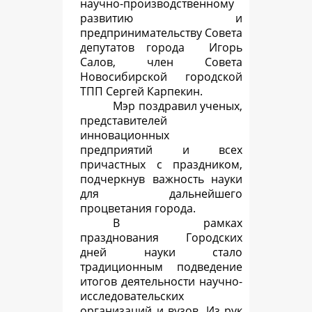
научно-производственному
развитию и
предпринимательству Совета
депутатов города Игорь
Салов, член Совета
Новосибирской городской
ТПП Сергей Карпекин.
Мэр поздравил ученых,
представителей
инновационных
предприятий и всех
причастных с праздником,
подчеркнув важность науки
для дальнейшего
процветания города.
В рамках
празднования Городских
дней науки стало
традиционным подведение
итогов деятельности научно-
исследовательских
организаций и вузов. Из рук