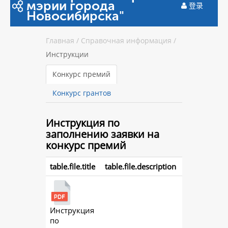
мэрии города
登录
Новосибирска"
Главная
/
Справочная информация
/
Инструкции
Конкурс премий
Конкурс грантов
Инструкция
по
заполнению заявки на
конкурс премий
table.file.title
table.file.description
Инструкция
action.
по