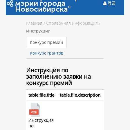
мэрии города
登录
Новосибирска"
Главная
/
Справочная информация
/
Инструкции
Конкурс премий
Конкурс грантов
Инструкция
по
заполнению заявки на
конкурс премий
table.file.title
table.file.description
Инструкция
action.
по