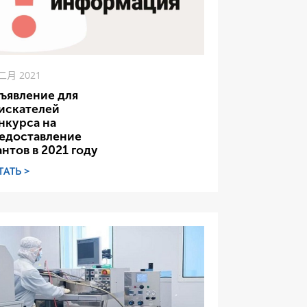
 二月 2021
ъявление для
искателей
нкурса на
едоставление
антов в 2021 году
ТАТЬ >