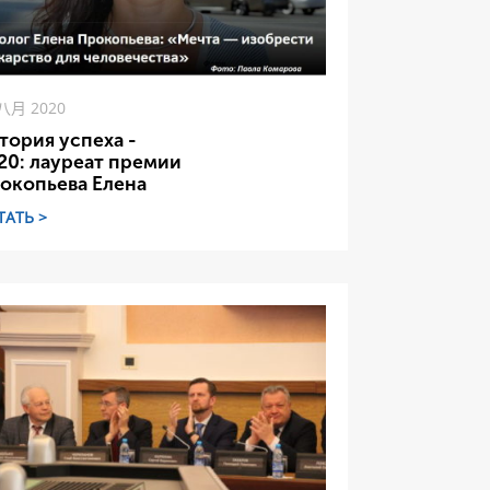
 八月 2020
тория успеха -
20: лауреат премии
окопьева Елена
ТАТЬ >