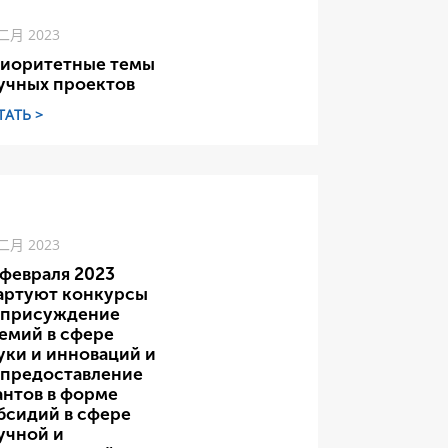
 二月 2023
иоритетные темы
учных проектов
ТАТЬ >
 二月 2023
 февраля 2023
артуют конкурсы
 присуждение
емий в сфере
уки и инноваций и
 предоставление
антов в форме
бсидий в сфере
учной и