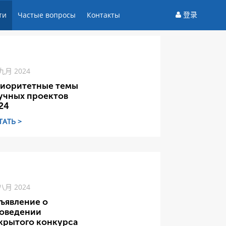
登录
ти
Частые вопросы
Контакты
 九月 2024
иоритетные темы
учных проектов
24
ТАТЬ >
 八月 2024
ъявление о
оведении
крытого конкурса