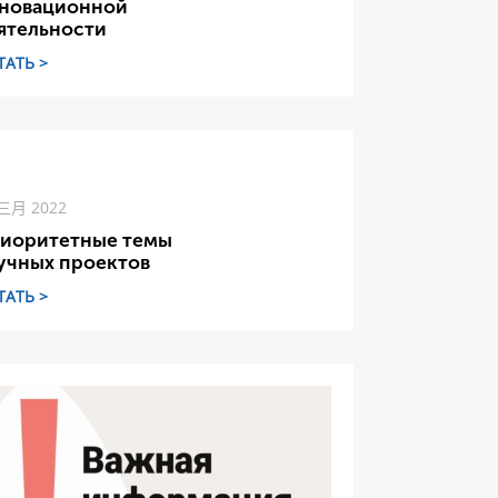
новационной
ятельности
ТАТЬ >
 三月 2022
иоритетные темы
учных проектов
ТАТЬ >