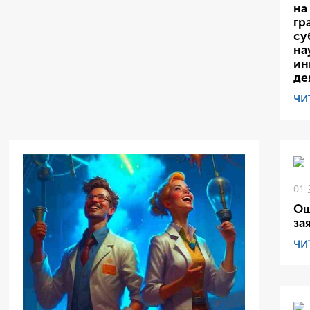
на
гр
су
на
ин
де
ЧИ
01
Ош
за
ЧИ