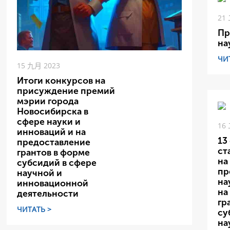
21
Пр
на
ЧИ
15 九月 2023
Итоги конкурсов на
присуждение премий
мэрии города
Новосибирска в
сфере науки и
16
инноваций и на
13
предоставление
ст
грантов в форме
на
субсидий в сфере
пр
научной и
на
инновационной
на
деятельности
гр
ЧИТАТЬ >
су
на