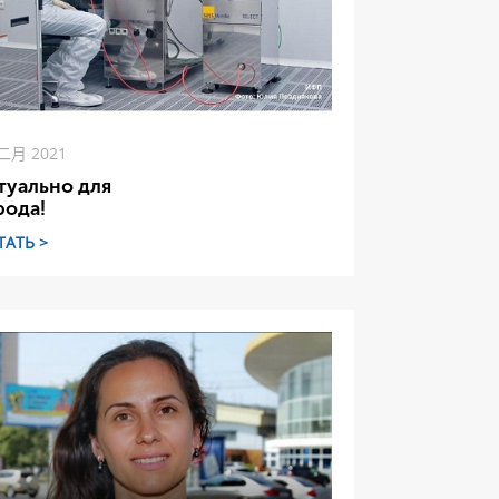
 二月 2021
туально для
рода!
ТАТЬ >