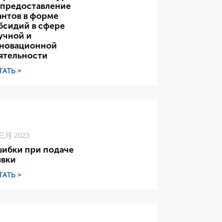
 предоставление
антов в форме
бсидий в сфере
учной и
новационной
ятельности
ТАТЬ >
 三月 2023
ибки при подаче
явки
ТАТЬ >