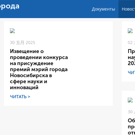
орода
Документы
Новос
30 五月 2025
02
Извещение о
Пр
проведении конкурса
на
на присуждение
20
премий мэрий города
ЧИ
Новосибирска в
сфере науки и
инноваций
ЧИТАТЬ >
30
Об
пр
от