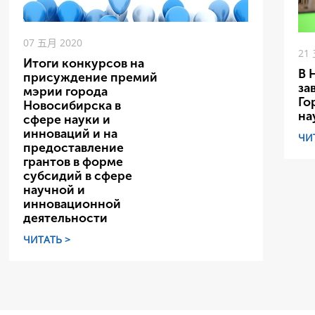
07 五月 2020
21
Итоги конкурсов на
В 
присуждение премий
за
мэрии города
Го
Новосибирска в
на
сфере науки и
инноваций и на
ЧИ
предоставление
грантов в форме
субсидий в сфере
научной и
инновационной
деятельности
ЧИТАТЬ >