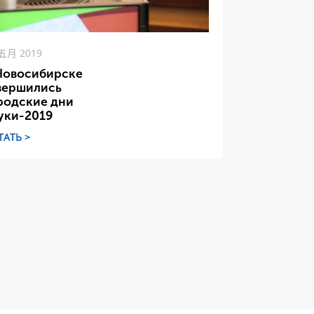
 五月 2019
Новосибирске
вершились
родские дни
уки-2019
ТАТЬ >