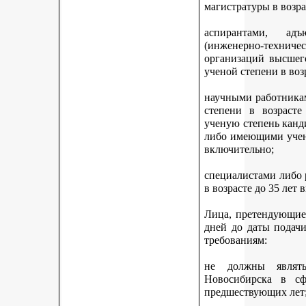
магистратуры в возра
аспирантами, адъ
(инженерно-техни
организаций высшег
ученой степени в воз
научными работникам
степени в возраст
ученую степень канди
либо имеющими учену
включительно;
специалистами либо
в возрасте до 35 лет
Лица, претендующие 
дней до даты подач
требованиям:
не должны являть
Новосибирска в с
предшествующих лет