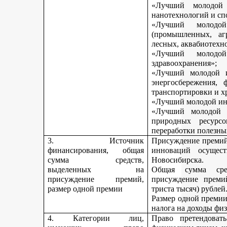
«Лучший молодой 
нанотехнологий и сп
«Лучший молодо
(промышленных, агр
лесных, аквабиотехн
«Лучший молод
здравоохранения»;
«Лучший молодой и
энергосбережения, 
транспортировки и х
«Лучший молодой инн
«Лучший молодой 
природных ресурс
переработки полезны
3. Источник
Присуждение премий 
финансирования, общая
инноваций осущест
сумма средств,
Новосибирска.
выделенных на
Общая сумма сре
присуждение премий,
присуждение премий
размер одной премии
триста тысяч) рублей
Размер одной премии
налога на доходы физ
4. Категории лиц,
Право претендоват