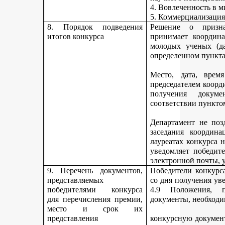
4. Вовлеченность в м
5. Коммерциализация
8. Порядок подведения
Решение о призна
итогов конкурса
принимает координа
молодых ученых (да
определенном пункта
Место, дата, время
председателем коорд
получения докуме
соответствии пункто
Департамент не поз
заседания координ
лауреатах конкурса 
уведомляет победите
электронной почты, у
9. Перечень документов,
Победители конкурса
представляемых
со дня получения ув
победителями конкурса
4.9 Положения, п
для перечисления премии,
документы, необходи
место и срок их
представления
конкурсную документ