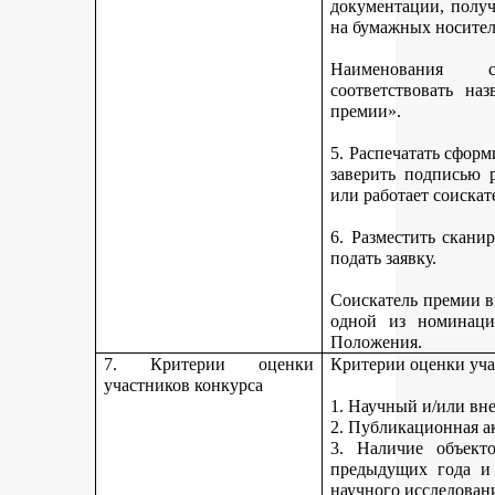
документации, получ
на бумажных носител
Наименования 
соответствовать н
премии».
5. Распечатать сфор
заверить подписью р
или работает соискат
6. Разместить скан
подать заявку.
Соискатель премии вп
одной из номинаци
Положения.
7. Критерии оценки
Критерии оценки уча
участников конкурса
1. Научный и/или вн
2. Публикационная а
3. Наличие объекто
предыдущих года и
научного исследован