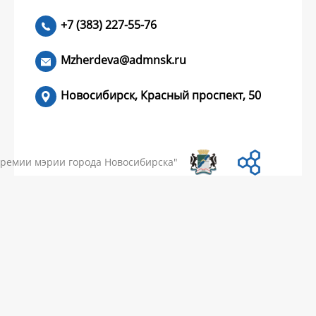
+7 (383) 227-55-76
ЧИТАТЬ >
Mzherdeva@admnsk.ru
Новосибирск, Красный проспект, 50
КУМЕНТЫ
НОВОСТИ
ЧАСТЫЕ ВОПРОСЫ
КОНТАКТЫ
премии мэрии города Новосибирска"