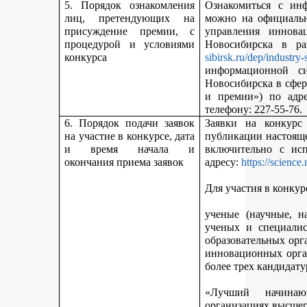
5. Порядок ознакомления
Ознакомиться с ин
лиц, претендующих на
можно на официальн
присуждение премии, с
управления иннова
процедурой и условиями
Новосибирска в р
конкурса
sibirsk.ru/dep/industry-
информационной с
Новосибирска в сфер
и премии») по адр
телефону: 227-55-76.
6. Порядок подачи заявок
Заявки на конкурс
на участие в конкурсе, дата
публикации настояще
и время начала и
включительно с ис
окончания приема заявок
адресу:
https://science
Для участия в конкур
ученые (научные, н
ученых и специалис
образовательных орг
инновационных орга
более трех кандидату
«Лучший начинаю
организациях высшег