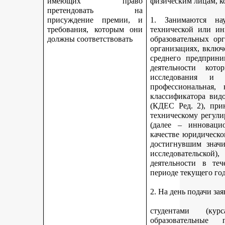
имеющих право
физическим лицам, к
претендовать на
присуждение премии, и
1. Занимаются науч
требования, которым они
технической или ин
должны соответствовать
образовательных ор
организациях, включ
среднего предприни
деятельности кот
исследования и 
профессиональная,
классификатора вид
(КДЕС Ред. 2), при
техническому регули
(далее – инновацио
качестве юридическо
достигнувшим значи
исследовательской
деятельности в те
периоде текущего год
2. На день подачи за
студентами (ку
образовательные 