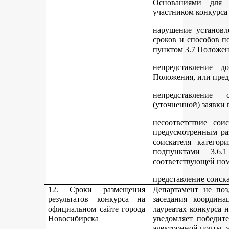
Основаниями для 
участником конкурса
нарушение установл
сроков и способов п
пунктом 3.7 Положен
непредставление д
Положения, или пред
непредставление 
(уточненной) заявки 
несоответствие сои
предусмотренным раз
соискателя категор
подпунктами 3.6.1
соответствующей но
представление соиск
12. Сроки размещения
Департамент не поз
результатов конкурса на
заседания координ
официальном сайте города
лауреатах конкурса 
Новосибирска
уведомляет победите
электронной почты, у