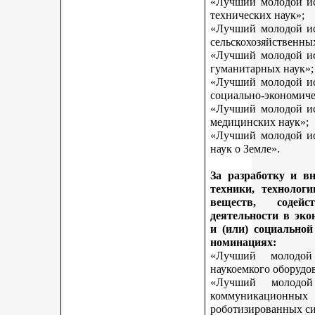
«Лучший молодой исс
технических наук»;
«Лучший молодой исс
сельскохозяйственны
«Лучший молодой исс
гуманитарных наук»;
«Лучший молодой исс
социально-экономиче
«Лучший молодой исс
медицинских наук»;
«Лучший молодой исс
наук о Земле».
За разработку и в
техники, технологи
веществ, содей
деятельности в эк
и (или) социально
номинациях:
«Лучший молодой
наукоемкого оборудо
«Лучший молодой
коммуникационных 
роботизированных си