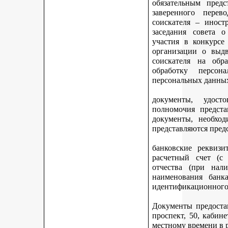
обязательным предс
заверенного перев
соискателя – иност
заседания совета 
участия в конкурсе
организации о выдв
соискателя на обр
обработку персон
персональных данных
документы, удост
полномочия предста
документы, необход
представляются пред
банковские реквизи
расчетный счет (с
отчества (при нали
наименования банка
идентификационного 
Документы предостав
проспект, 50, кабине
местному времени в 