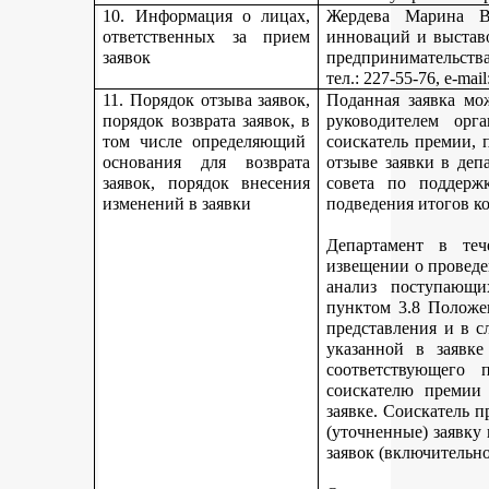
10. Информация о лицах,
Жердева Марина Ва
ответственных за прием
инноваций и выстав
заявок
предпринимательства
тел
.: 227-55-76, e-ma
11. Порядок отзыва заявок,
Поданная заявка мо
порядок возврата заявок, в
руководителем орг
том числе определяющий
соискатель премии, 
основания для возврата
отзыве заявки в деп
заявок, порядок внесения
совета по поддерж
изменений в заявки
подведения итогов к
Департамент в теч
извещении о проведе
анализ поступающи
пунктом 3.8 Положе
представления и в с
указанной в заявке
соответствующего 
соискателю премии 
заявке. Соискатель 
(уточненные) заявку
заявок (включительно