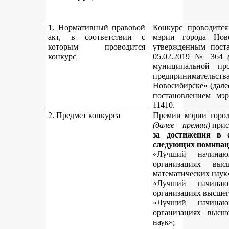
1. Нормативный правовой
Конкурс проводитс
акт, в соответствии с
мэрии города Нов
которым проводится
утвержденным пост
конкурс
05.02.2019 № 364
муниципальной пр
предпринимательст
Новосибирске» (дале
постановлением мэ
11410.
2. Предмет конкурса
Премии мэрии город
(далее – премии)
прис
за достижения в 
следующих номинац
«Лучший начинаю
организациях вы
математических наук
«Лучший начинаю
организациях высшег
«Лучший начинаю
организациях высш
наук»;