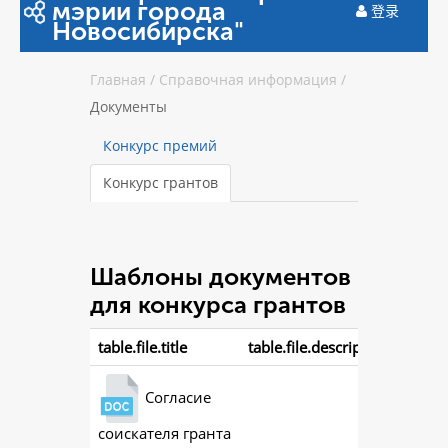
мэрии города
登录
Новосибирска"
Главная
/
Справочная информация
/
Документы
Конкурс премий
Конкурс грантов
Шаблоны документов
для конкурса грантов
table.file.title
table.file.description
Согласие
соискателя гранта
ac