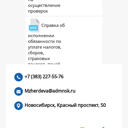
осуществление
проверок
Справка об
исполнении
ac
обязанности по
уплате налогов,
сборов,
страховых
взносов, пеней,
штрафов,
процентов 2023
+7 (383) 227-55-76
Mzherdeva@admnsk.ru
Новосибирск, Красный проспект, 50
КУМЕНТЫ
НОВОСТИ
ЧАСТЫЕ ВОПРОСЫ
КОНТАКТЫ