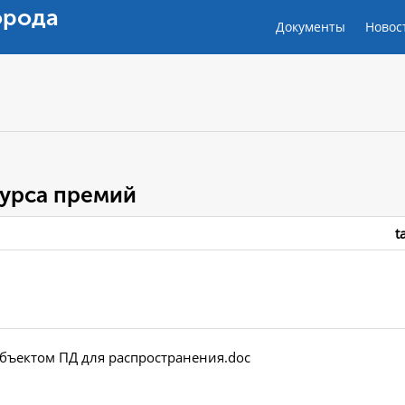
орода
Документы
Новос
урса премий
t
убъектом ПД для распространения.doc