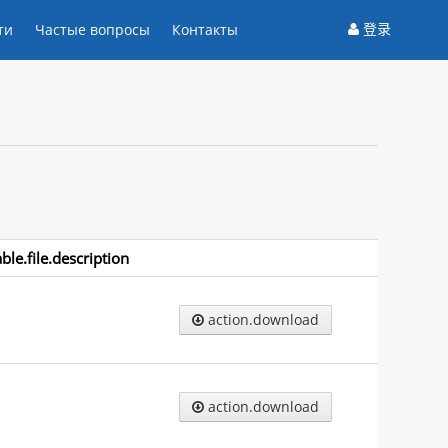
登录
ти
Частые вопросы
Контакты
able.file.description
action.download
action.download