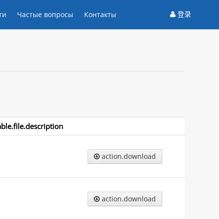
登录
ти
Частые вопросы
Контакты
able.file.description
action.download
action.download