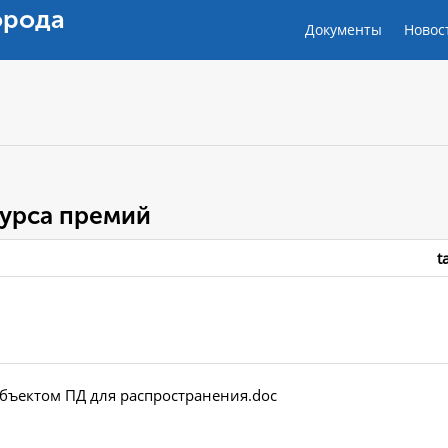
орода
Документы
Новос
урса премий
t
убъектом ПД для распространения.doc