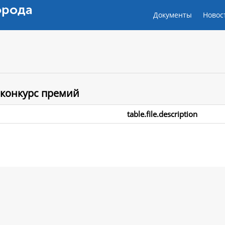
орода
Документы
Новос
 конкурс премий
table.file.description