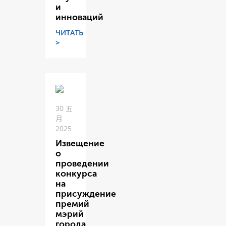
и
инноваций
ЧИТАТЬ
>
30 五
月
2025
Извещение
о
проведении
конкурса
на
присуждение
премий
мэрий
города