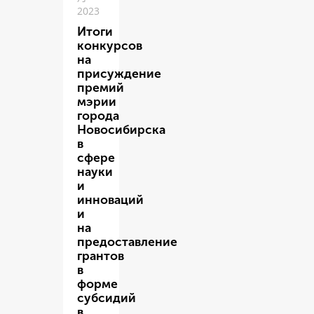
2023
Итоги
конкурсов
на
присуждение
премий
мэрии
города
Новосибирска
в
сфере
науки
и
инноваций
и
на
предоставление
грантов
в
форме
субсидий
в