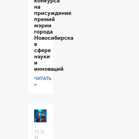
конкурса
на
присуждение
премий
мэрии
города
Новосибирска
в
сфере
науки
и
инноваций
ЧИТАТЬ
>
15 九
月