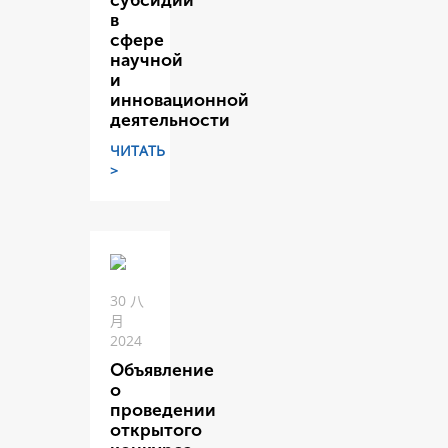
субсидий
в
сфере
научной
и
инновационной
деятельности
ЧИТАТЬ
>
30 八
月
2024
Объявление
о
проведении
открытого