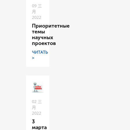
09 三
月
2022
Приоритетные
темы
научных
проектов
ЧИТАТЬ
>
02 三
月
2022
3
марта