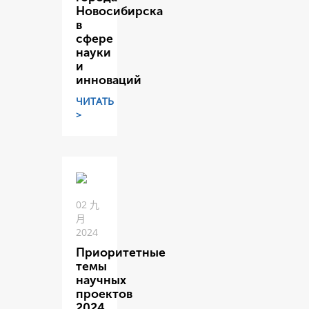
Новосибирска
в
сфере
науки
и
инноваций
ЧИТАТЬ
>
02 九
月
2024
Приоритетные
темы
научных
проектов
2024