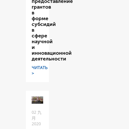
предоставление
грантов
в
форме
субсидий
в
сфере
научной
и
инновационной
деятельности
ЧИТАТЬ
>
02 九
月
2020