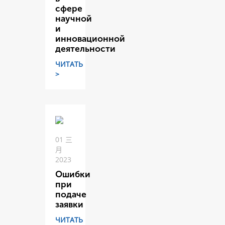
сфере
научной
и
инновационной
деятельности
ЧИТАТЬ
>
01 三
月
2023
Ошибки
при
подаче
заявки
ЧИТАТЬ