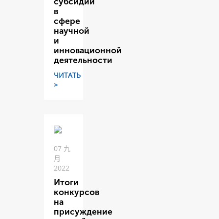
субсидий
в
сфере
научной
и
инновационной
деятельности
ЧИТАТЬ
>
07 九
月
2022
Итоги
конкурсов
на
присуждение