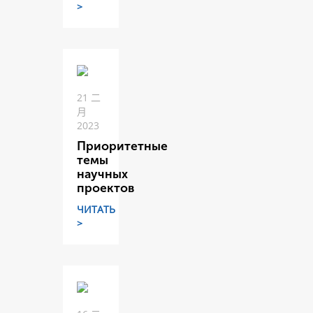
>
21 二
月
2023
Приоритетные
темы
научных
проектов
ЧИТАТЬ
>