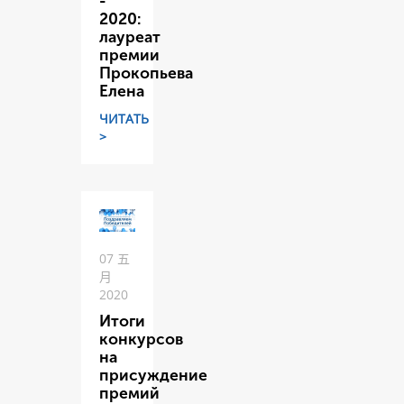
-
2020:
лауреат
премии
Прокопьева
Елена
ЧИТАТЬ
>
07 五
月
2020
Итоги
конкурсов
на
присуждение
премий