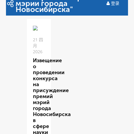
мэрии города
登录
Новосибирска"
21 四
月
2026
Извещение
о
проведении
конкурса
на
присуждение
премий
мэрий
города
Новосибирска
в
сфере
науки