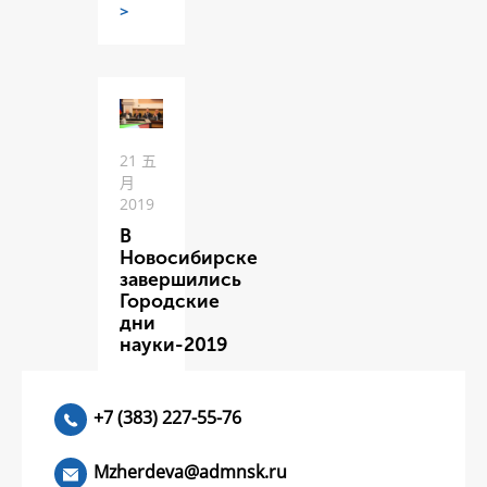
>
21 五
月
2019
В
Новосибирске
завершились
Городские
дни
науки-2019
ЧИТАТЬ
>
+7 (383) 227-55-76
Mzherdeva@admnsk.ru