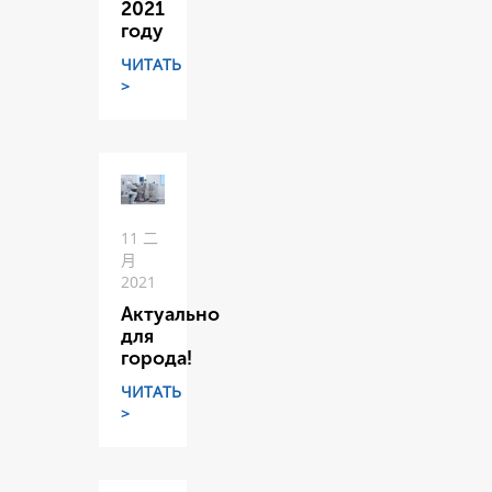
2021
году
ЧИТАТЬ
>
11 二
月
2021
Актуально
для
города!
ЧИТАТЬ
>