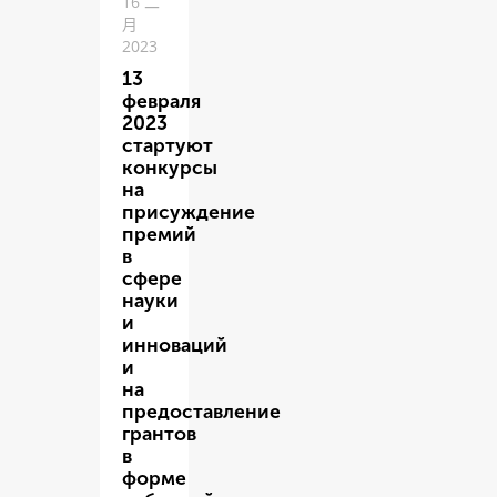
16 二
月
2023
13
февраля
2023
стартуют
конкурсы
на
присуждение
премий
в
сфере
науки
и
инноваций
и
на
предоставление
грантов
в
форме