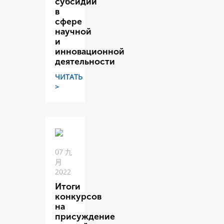
субсидий
в
сфере
научной
и
инновационной
деятельности
ЧИТАТЬ
>
07 九
月
2022
Итоги
конкурсов
на
присуждение