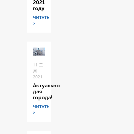
2021
году
ЧИТАТЬ
>
11 二
月
2021
Актуально
для
города!
ЧИТАТЬ
>