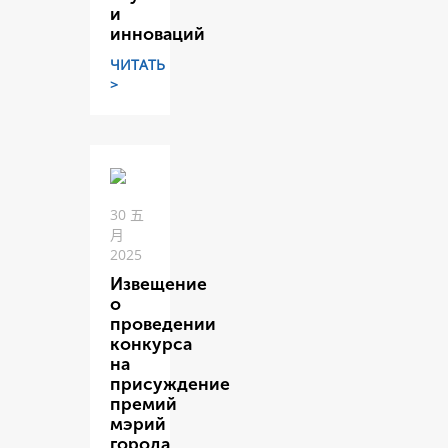
и
инноваций
ЧИТАТЬ
>
30 五
月
2025
Извещение
о
проведении
конкурса
на
присуждение
премий
мэрий
города