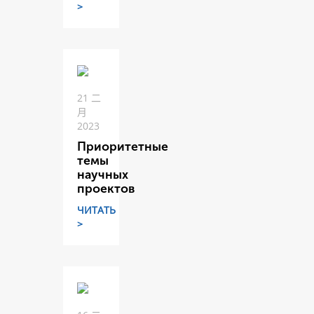
>
21 二
月
2023
Приоритетные
темы
научных
проектов
ЧИТАТЬ
>