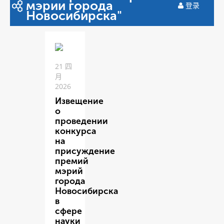
мэрии города
登录
Новосибирска"
21 四
月
2026
Извещение
о
проведении
конкурса
на
присуждение
премий
мэрий
города
Новосибирска
в
сфере
науки