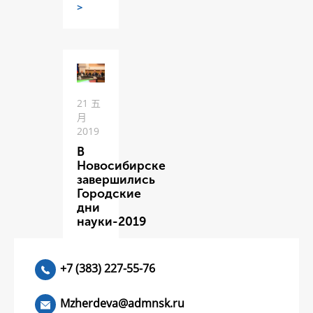
>
21 五
月
2019
В
Новосибирске
завершились
Городские
дни
науки-2019
ЧИТАТЬ
>
+7 (383) 227-55-76
Mzherdeva@admnsk.ru