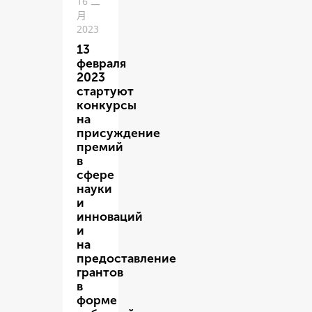
16 二
月
2023
13
февраля
2023
стартуют
конкурсы
на
присуждение
премий
в
сфере
науки
и
инноваций
и
на
предоставление
грантов
в
форме