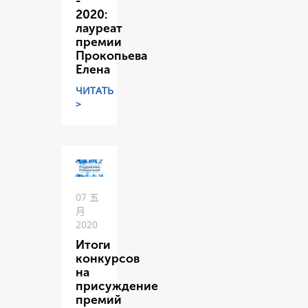
-
2020:
лауреат
премии
Прокопьева
Елена
ЧИТАТЬ
>
07 五
月
2020
Итоги
конкурсов
на
присуждение
премий