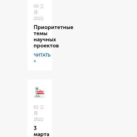
09 三
月
2022
Приоритетные
темы
научных
проектов
ЧИТАТЬ
>
02 三
月
2022
3
марта