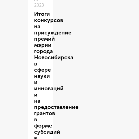
2023
Итоги
конкурсов
на
присуждение
премий
мэрии
города
Новосибирска
в
сфере
науки
и
инноваций
и
на
предоставление
грантов
в
форме
субсидий
в