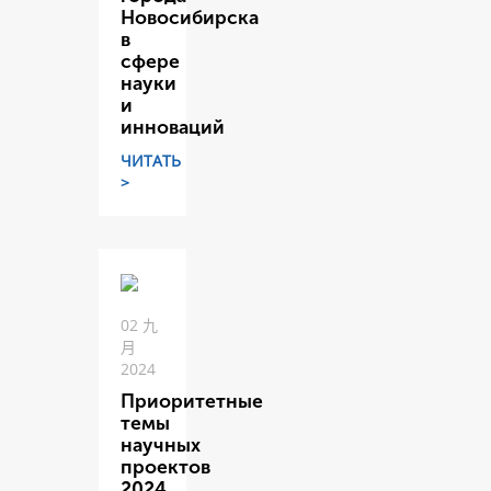
Новосибирска
в
сфере
науки
и
инноваций
ЧИТАТЬ
>
02 九
月
2024
Приоритетные
темы
научных
проектов
2024