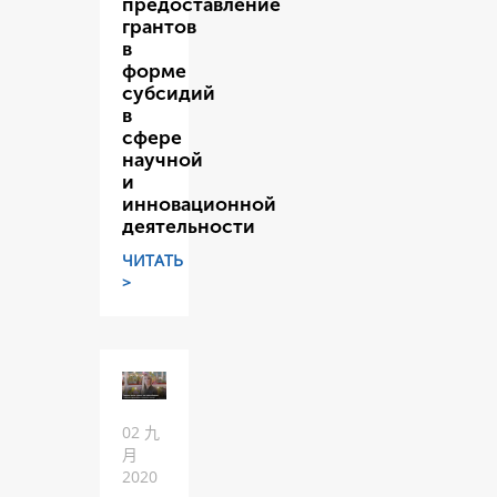
предоставление
грантов
в
форме
субсидий
в
сфере
научной
и
инновационной
деятельности
ЧИТАТЬ
>
02 九
月
2020