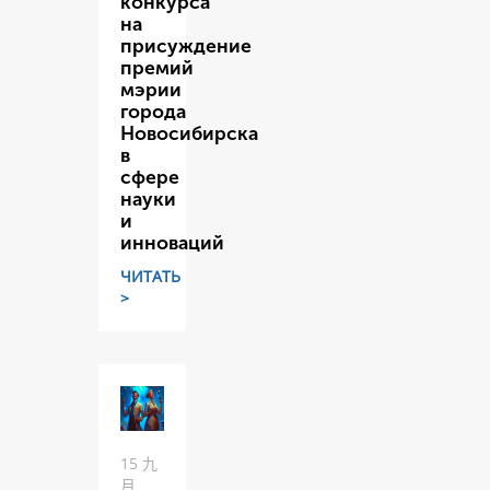
конкурса
на
присуждение
премий
мэрии
города
Новосибирска
в
сфере
науки
и
инноваций
ЧИТАТЬ
>
15 九
月