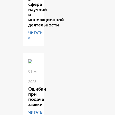
сфере
научной
и
инновационной
деятельности
ЧИТАТЬ
>
01 三
月
2023
Ошибки
при
подаче
заявки
ЧИТАТЬ