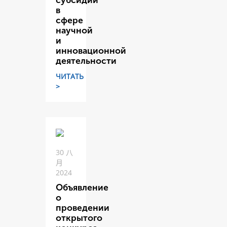
субсидий
в
сфере
научной
и
инновационной
деятельности
ЧИТАТЬ
>
30 八
月
2024
Объявление
о
проведении
открытого