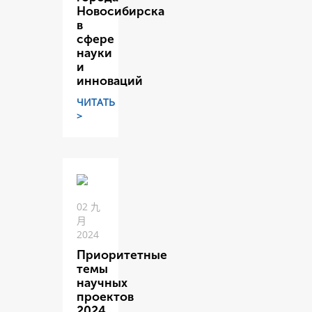
Новосибирска
в
сфере
науки
и
инноваций
ЧИТАТЬ
>
02 九
月
2024
Приоритетные
темы
научных
проектов
2024