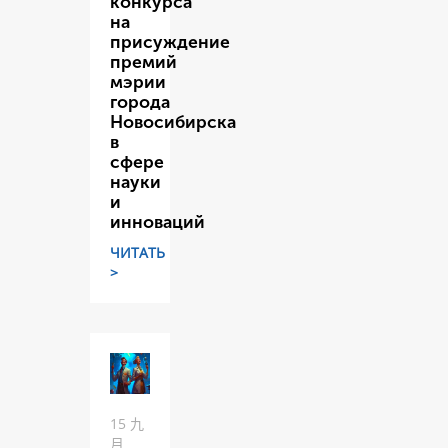
конкурса
на
присуждение
премий
мэрии
города
Новосибирска
в
сфере
науки
и
инноваций
ЧИТАТЬ
>
15 九
月