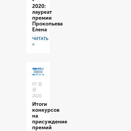
-
2020:
лауреат
премии
Прокопьева
Елена
ЧИТАТЬ
>
07 五
月
2020
Итоги
конкурсов
на
присуждение
премий