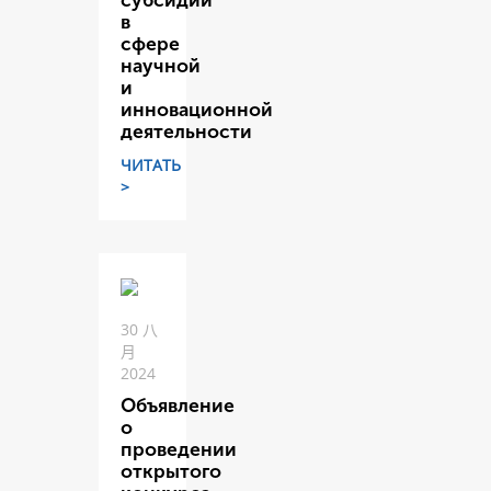
субсидий
в
сфере
научной
и
инновационной
деятельности
ЧИТАТЬ
>
30 八
月
2024
Объявление
о
проведении
открытого