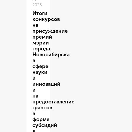
2023
Итоги
конкурсов
на
присуждение
премий
мэрии
города
Новосибирска
в
сфере
науки
и
инноваций
и
на
предоставление
грантов
в
форме
субсидий
в