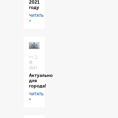
2021
году
ЧИТАТЬ
>
11 二
月
2021
Актуально
для
города!
ЧИТАТЬ
>