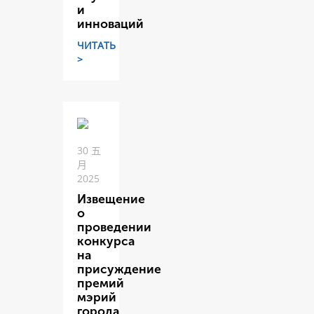
и
инноваций
ЧИТАТЬ
>
30 五
月
2025
Извещение
о
проведении
конкурса
на
присуждение
премий
мэрий
города