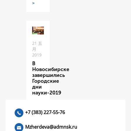
>
21 五
月
2019
В
Новосибирске
завершились
Городские
дни
науки-2019
ЧИТАТЬ
>
+7 (383) 227-55-76
Mzherdeva@admnsk.ru