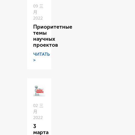
09 三
月
2022
Приоритетные
темы
научных
проектов
ЧИТАТЬ
>
02 三
月
2022
3
марта