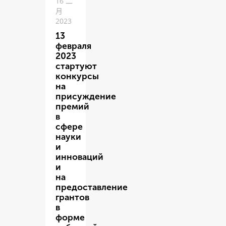
16 二
月
2023
13
февраля
2023
стартуют
конкурсы
на
присуждение
премий
в
сфере
науки
и
инноваций
и
на
предоставление
грантов
в
форме