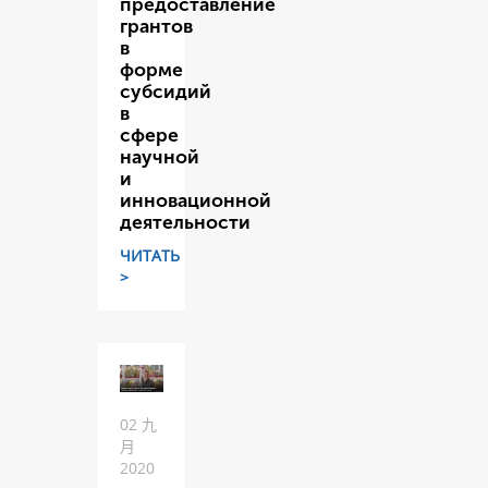
предоставление
грантов
в
форме
субсидий
в
сфере
научной
и
инновационной
деятельности
ЧИТАТЬ
>
02 九
月
2020