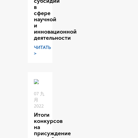
субсидий
в
сфере
научной
и
инновационной
деятельности
ЧИТАТЬ
>
07 九
月
2022
Итоги
конкурсов
на
присуждение