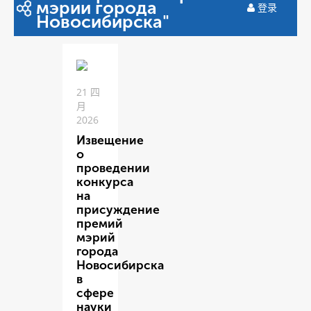
мэрии города
登录
Новосибирска"
21 四
月
2026
Извещение
о
проведении
конкурса
на
присуждение
премий
мэрий
города
Новосибирска
в
сфере
науки