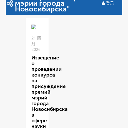
мэрии города
登录
Новосибирска"
21 四
月
2026
Извещение
о
проведении
конкурса
на
присуждение
премий
мэрий
города
Новосибирска
в
сфере
науки