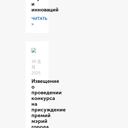
и
инноваций
ЧИТАТЬ
>
30 五
月
2025
Извещение
о
проведении
конкурса
на
присуждение
премий
мэрий
города