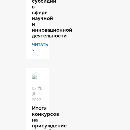
субсидий
в
сфере
научной
и
инновационной
деятельности
ЧИТАТЬ
>
07 九
月
2022
Итоги
конкурсов
на
присуждение