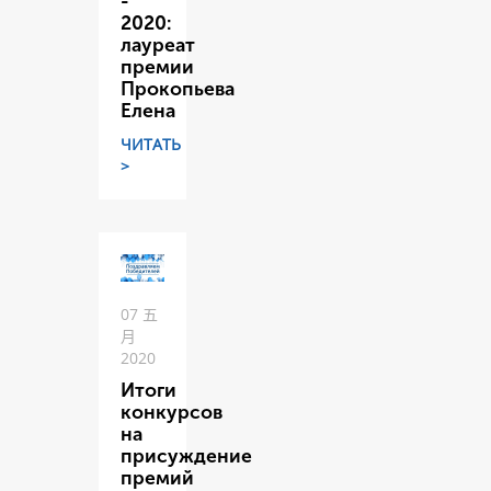
-
2020:
лауреат
премии
Прокопьева
Елена
ЧИТАТЬ
>
07 五
月
2020
Итоги
конкурсов
на
присуждение
премий