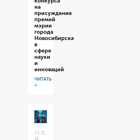
конкурса
на
присуждение
премий
мэрии
города
Новосибирска
в
сфере
науки
и
инноваций
ЧИТАТЬ
>
15 九
月