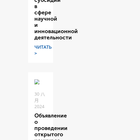
субсидий
в
сфере
научной
и
инновационной
деятельности
ЧИТАТЬ
>
30 八
月
2024
Объявление
о
проведении
открытого