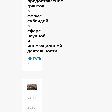
предоставление
грантов
в
форме
субсидий
в
сфере
научной
и
инновационной
деятельности
ЧИТАТЬ
>
02 九
月
2020