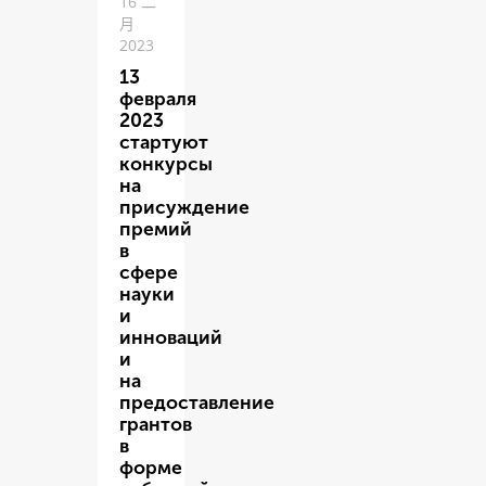
16 二
月
2023
13
февраля
2023
стартуют
конкурсы
на
присуждение
премий
в
сфере
науки
и
инноваций
и
на
предоставление
грантов
в
форме