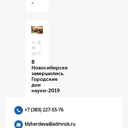
>
21 五
月
2019
В
Новосибирске
завершились
Городские
дни
науки-2019
ЧИТАТЬ
>
+7 (383) 227-55-76
Mzherdeva@admnsk.ru