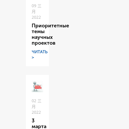
09 三
月
2022
Приоритетные
темы
научных
проектов
ЧИТАТЬ
>
02 三
月
2022
3
марта