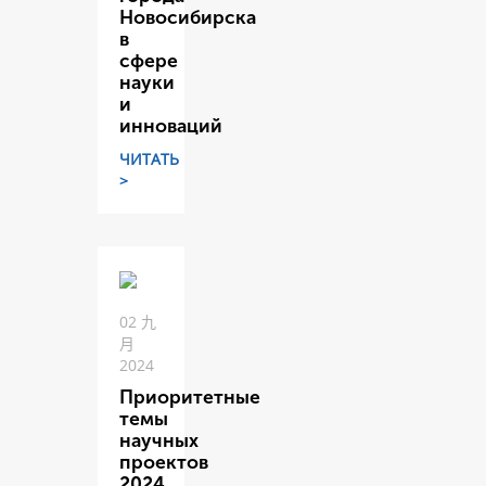
Новосибирска
в
сфере
науки
и
инноваций
ЧИТАТЬ
>
02 九
月
2024
Приоритетные
темы
научных
проектов
2024