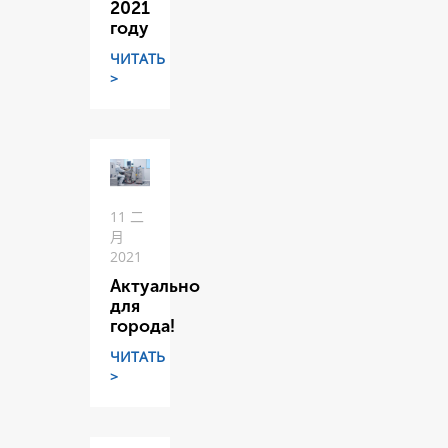
2021
году
ЧИТАТЬ
>
11 二
月
2021
Актуально
для
города!
ЧИТАТЬ
>