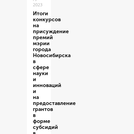
2023
Итоги
конкурсов
на
присуждение
премий
мэрии
города
Новосибирска
в
сфере
науки
и
инноваций
и
на
предоставление
грантов
в
форме
субсидий
в