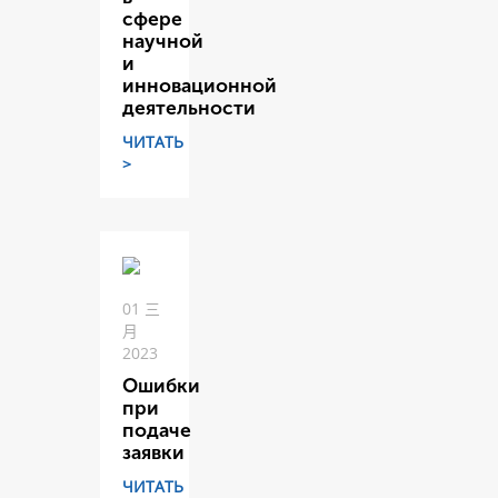
сфере
научной
и
инновационной
деятельности
ЧИТАТЬ
>
01 三
月
2023
Ошибки
при
подаче
заявки
ЧИТАТЬ