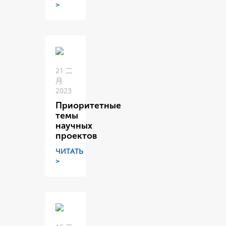
>
21 二
月
2023
Приоритетные
темы
научных
проектов
ЧИТАТЬ
>