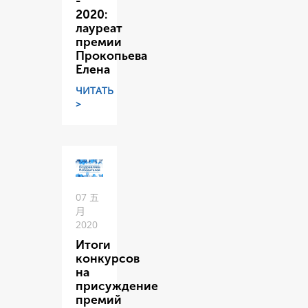
-
2020:
лауреат
премии
Прокопьева
Елена
ЧИТАТЬ
>
07 五
月
2020
Итоги
конкурсов
на
присуждение
премий