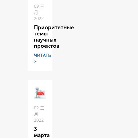
09 三
月
2022
Приоритетные
темы
научных
проектов
ЧИТАТЬ
>
02 三
月
2022
3
марта