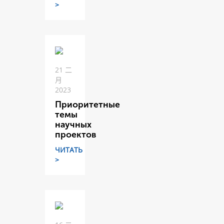
>
21 二
月
2023
Приоритетные
темы
научных
проектов
ЧИТАТЬ
>