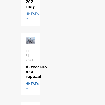
2021
году
ЧИТАТЬ
>
11 二
月
2021
Актуально
для
города!
ЧИТАТЬ
>