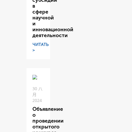
субсидий
в
сфере
научной
и
инновационной
деятельности
ЧИТАТЬ
>
30 八
月
2024
Объявление
о
проведении
открытого