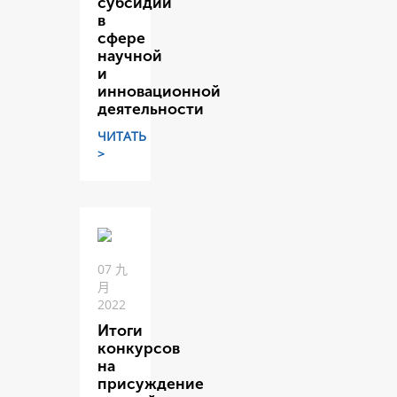
субсидий
в
сфере
научной
и
инновационной
деятельности
ЧИТАТЬ
>
07 九
月
2022
Итоги
конкурсов
на
присуждение