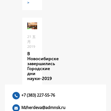
>
21 五
月
2019
В
Новосибирске
завершились
Городские
дни
науки-2019
ЧИТАТЬ
>
+7 (383) 227-55-76
Mzherdeva@admnsk.ru