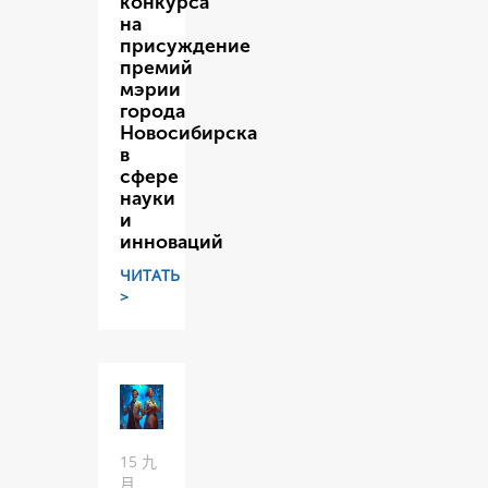
конкурса
на
присуждение
премий
мэрии
города
Новосибирска
в
сфере
науки
и
инноваций
ЧИТАТЬ
>
15 九
月