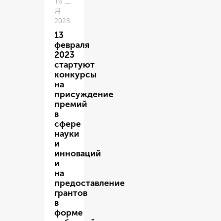
16 二
月
2023
13
февраля
2023
стартуют
конкурсы
на
присуждение
премий
в
сфере
науки
и
инноваций
и
на
предоставление
грантов
в
форме