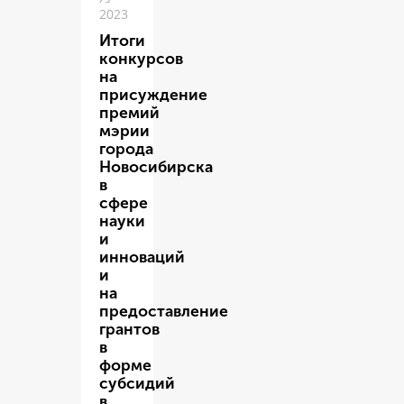
2023
Итоги
конкурсов
на
присуждение
премий
мэрии
города
Новосибирска
в
сфере
науки
и
инноваций
и
на
предоставление
грантов
в
форме
субсидий
в