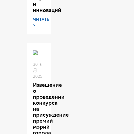
и
инноваций
ЧИТАТЬ
>
30 五
月
2025
Извещение
о
проведении
конкурса
на
присуждение
премий
мэрий
города