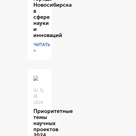
Новосибирска
в
сфере
науки
и
инноваций
ЧИТАТЬ
>
02 九
月
2024
Приоритетные
темы
научных
проектов
2024