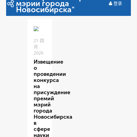
мэрии города
登录
Новосибирска"
21 四
月
2026
Извещение
о
проведении
конкурса
на
присуждение
премий
мэрий
города
Новосибирска
в
сфере
науки