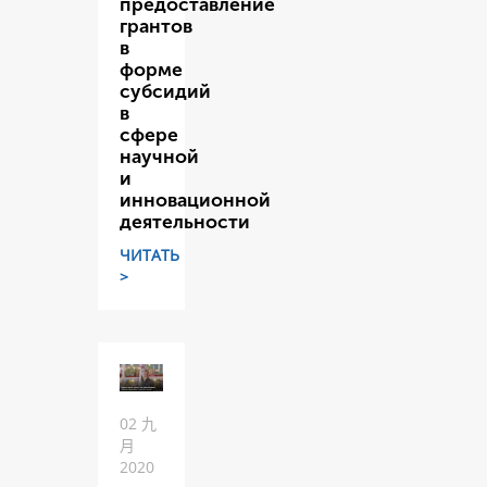
предоставление
грантов
в
форме
субсидий
в
сфере
научной
и
инновационной
деятельности
ЧИТАТЬ
>
02 九
月
2020