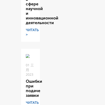
сфере
научной
и
инновационной
деятельности
ЧИТАТЬ
>
01 三
月
2023
Ошибки
при
подаче
заявки
ЧИТАТЬ