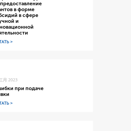
 предоставление
антов в форме
бсидий в сфере
учной и
новационной
ятельности
ТАТЬ >
 三月 2023
ибки при подаче
явки
ТАТЬ >