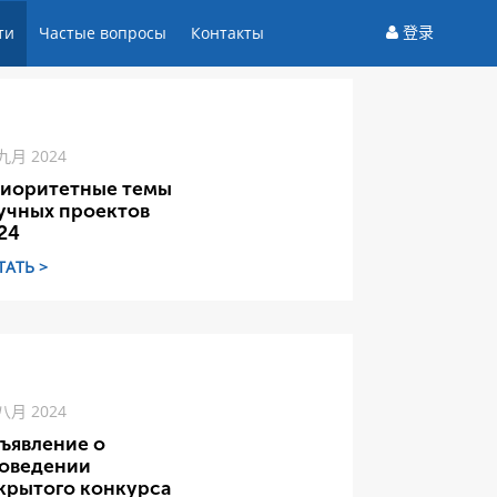
登录
ти
Частые вопросы
Контакты
 九月 2024
иоритетные темы
учных проектов
24
ТАТЬ >
 八月 2024
ъявление о
оведении
крытого конкурса