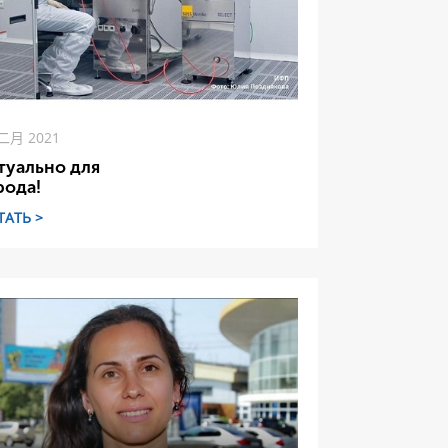
 二月 2021
туально для
рода!
ТАТЬ >