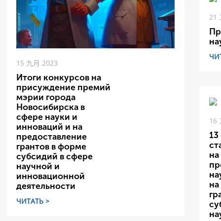
21
Пр
на
ЧИ
15 九月 2023
Итоги конкурсов на
присуждение премий
мэрии города
Новосибирска в
сфере науки и
16
инноваций и на
13
предоставление
ст
грантов в форме
на
субсидий в сфере
пр
научной и
на
инновационной
на
деятельности
гр
ЧИТАТЬ >
су
на