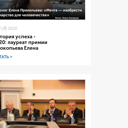
 八月 2020
тория успеха -
20: лауреат премии
окопьева Елена
ТАТЬ >