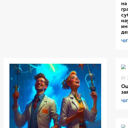
на
гр
су
на
ин
де
ЧИ
01
Ош
за
ЧИ