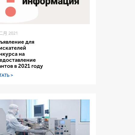
 二月 2021
ъявление для
искателей
нкурса на
едоставление
антов в 2021 году
ТАТЬ >