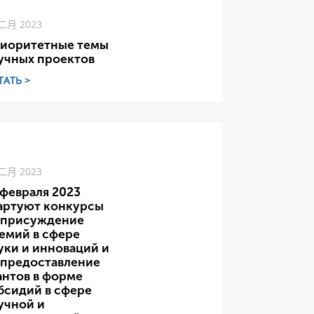
 二月 2023
иоритетные темы
учных проектов
ТАТЬ >
 二月 2023
 февраля 2023
артуют конкурсы
 присуждение
емий в сфере
уки и инноваций и
 предоставление
антов в форме
бсидий в сфере
учной и