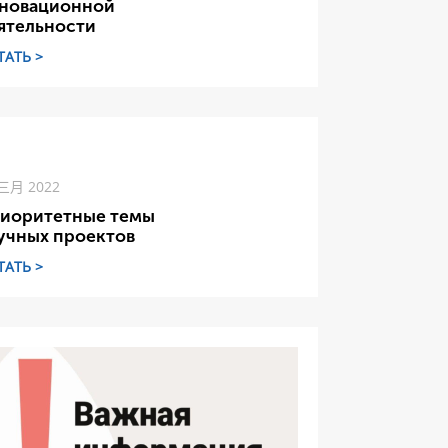
новационной
ятельности
ТАТЬ >
 三月 2022
иоритетные темы
учных проектов
ТАТЬ >