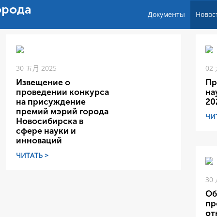
орода
Документы
Новос
30 五月 2025
02
Извещение о
Пр
проведении конкурса
на
на присуждение
20
премий мэрий города
ЧИ
Новосибирска в
сфере науки и
инноваций
ЧИТАТЬ >
30
Об
пр
от