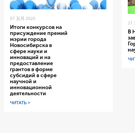
07 五月 2020
21
Итоги конкурсов на
В 
присуждение премий
за
мэрии города
Го
Новосибирска в
на
сфере науки и
инноваций и на
ЧИ
предоставление
грантов в форме
субсидий в сфере
научной и
инновационной
деятельности
ЧИТАТЬ >