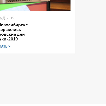
 五月 2019
Новосибирске
вершились
родские дни
уки-2019
ТАТЬ >