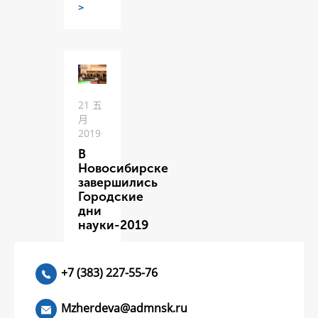
>
21 五
月
2019
В
Новосибирске
завершились
Городские
дни
науки-2019
ЧИТАТЬ
>
+7 (383) 227-55-76
Mzherdeva@admnsk.ru