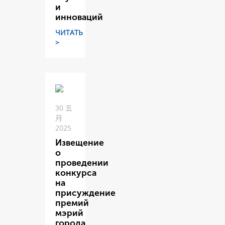
и
инноваций
ЧИТАТЬ
>
30 五
月
2025
Извещение
о
проведении
конкурса
на
присуждение
премий
мэрий
города