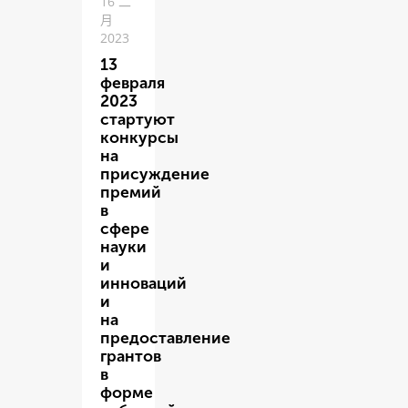
16 二
月
2023
13
февраля
2023
стартуют
конкурсы
на
присуждение
премий
в
сфере
науки
и
инноваций
и
на
предоставление
грантов
в
форме