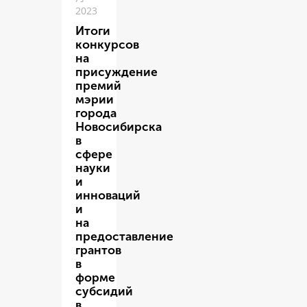
2023
Итоги
конкурсов
на
присуждение
премий
мэрии
города
Новосибирска
в
сфере
науки
и
инноваций
и
на
предоставление
грантов
в
форме
субсидий
в