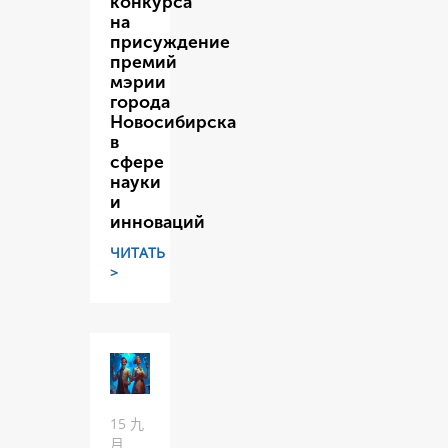
конкурса
на
присуждение
премий
мэрии
города
Новосибирска
в
сфере
науки
и
инноваций
ЧИТАТЬ
>
15 九
月