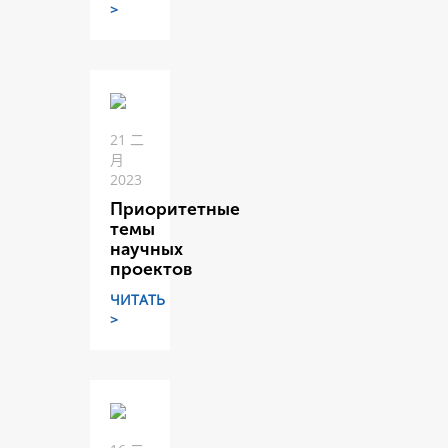
>
21 二
月
2023
Приоритетные
темы
научных
проектов
ЧИТАТЬ
>