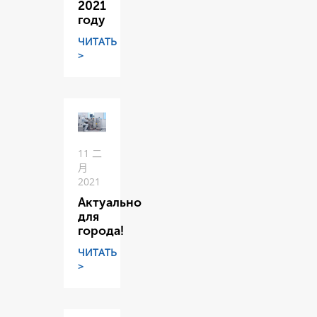
2021
году
ЧИТАТЬ
>
11 二
月
2021
Актуально
для
города!
ЧИТАТЬ
>