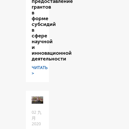
предоставление
грантов
в
форме
субсидий
в
сфере
научной
и
инновационной
деятельности
ЧИТАТЬ
>
02 九
月
2020