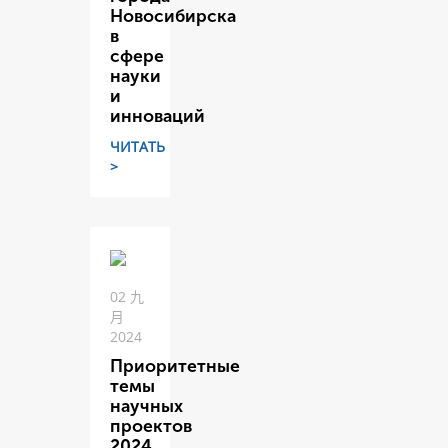
Новосибирска
в
сфере
науки
и
инноваций
ЧИТАТЬ
>
02 九
月
2024
Приоритетные
темы
научных
проектов
2024