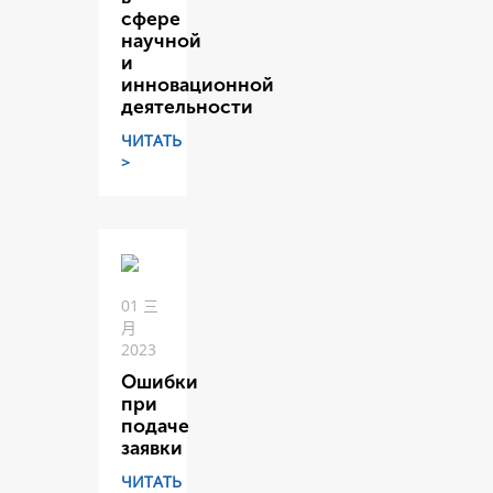
сфере
научной
и
инновационной
деятельности
ЧИТАТЬ
>
01 三
月
2023
Ошибки
при
подаче
заявки
ЧИТАТЬ