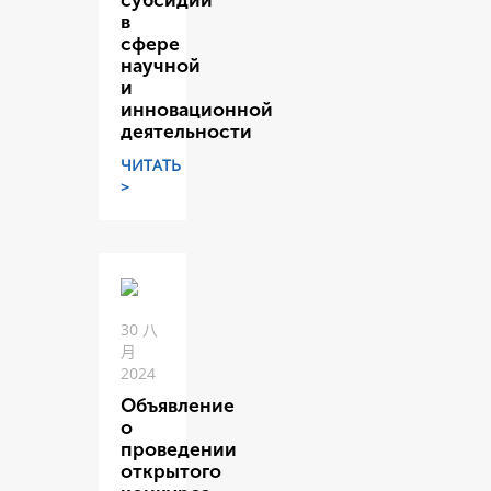
субсидий
в
сфере
научной
и
инновационной
деятельности
ЧИТАТЬ
>
30 八
月
2024
Объявление
о
проведении
открытого