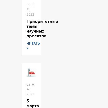
09 三
月
2022
Приоритетные
темы
научных
проектов
ЧИТАТЬ
>
02 三
月
2022
3
марта