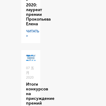
-
2020:
лауреат
премии
Прокопьева
Елена
ЧИТАТЬ
>
07 五
月
2020
Итоги
конкурсов
на
присуждение
премий