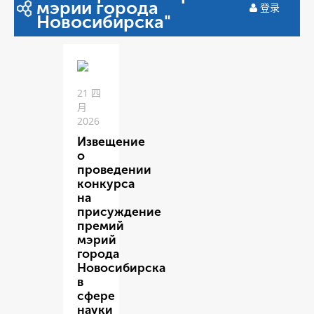
мэрии города
登录
Новосибирска"
21 四
月
2026
Извещение
о
проведении
конкурса
на
присуждение
премий
мэрий
города
Новосибирска
в
сфере
науки