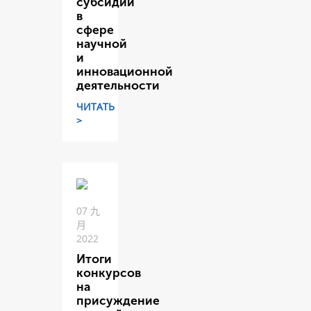
субсидий
в
сфере
научной
и
инновационной
деятельности
ЧИТАТЬ
>
07 九
月
2022
Итоги
конкурсов
на
присуждение