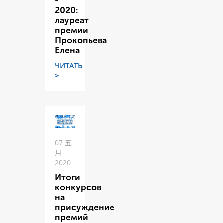
-
2020:
лауреат
премии
Прокопьева
Елена
ЧИТАТЬ
>
07 五
月
2020
Итоги
конкурсов
на
присуждение
премий