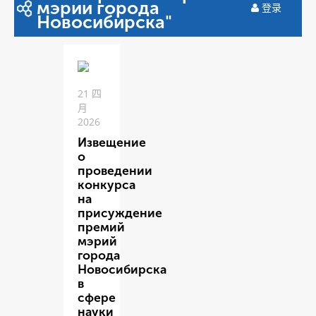
мэрии города
登录
Новосибирска"
21 四
月
2026
Извещение
о
проведении
конкурса
на
присуждение
премий
мэрий
города
Новосибирска
в
сфере
науки