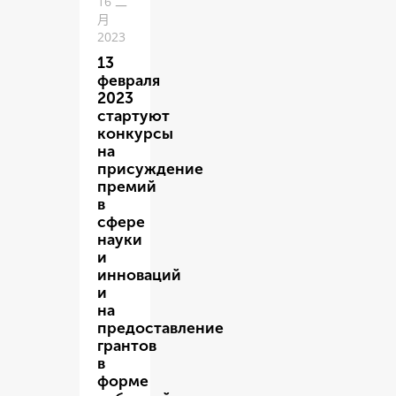
16 二
月
2023
13
февраля
2023
стартуют
конкурсы
на
присуждение
премий
в
сфере
науки
и
инноваций
и
на
предоставление
грантов
в
форме