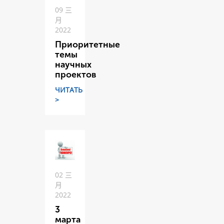
09 三
月
2022
Приоритетные
темы
научных
проектов
ЧИТАТЬ
>
02 三
月
2022
3
марта