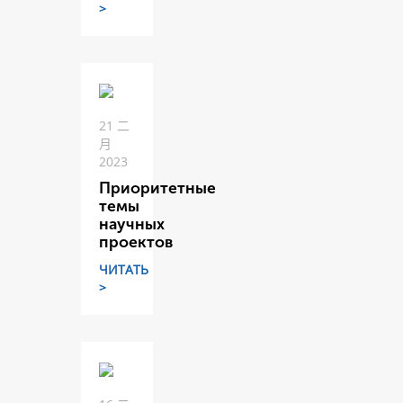
>
21 二
月
2023
Приоритетные
темы
научных
проектов
ЧИТАТЬ
>