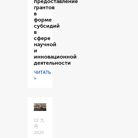
предоставление
грантов
в
форме
субсидий
в
сфере
научной
и
инновационной
деятельности
ЧИТАТЬ
>
02 九
月
2020