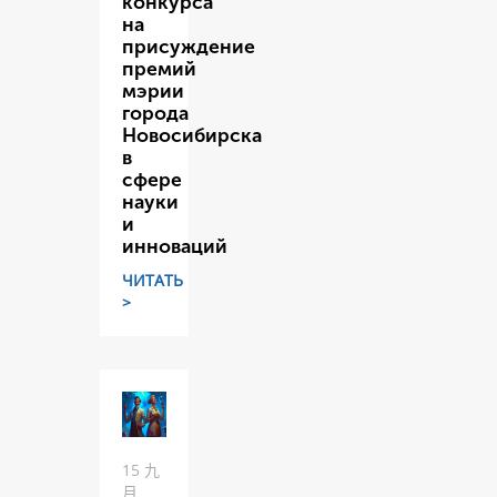
конкурса
на
присуждение
премий
мэрии
города
Новосибирска
в
сфере
науки
и
инноваций
ЧИТАТЬ
>
15 九
月