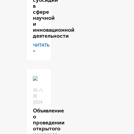
субсидий
в
сфере
научной
и
инновационной
деятельности
ЧИТАТЬ
>
30 八
月
2024
Объявление
о
проведении
открытого