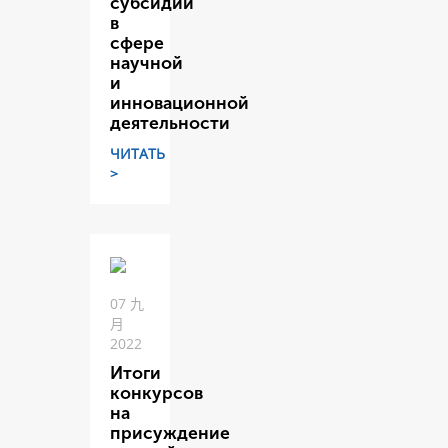
субсидий
в
сфере
научной
и
инновационной
деятельности
ЧИТАТЬ
>
07 九
月
2022
Итоги
конкурсов
на
присуждение