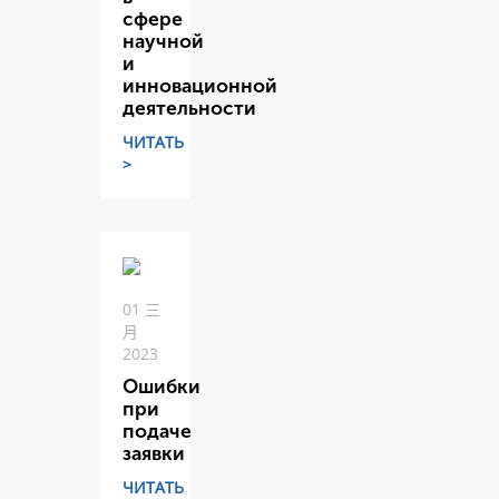
сфере
научной
и
инновационной
деятельности
ЧИТАТЬ
>
01 三
月
2023
Ошибки
при
подаче
заявки
ЧИТАТЬ