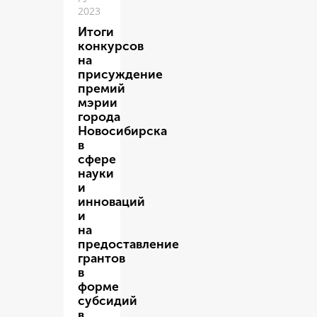
2023
Итоги
конкурсов
на
присуждение
премий
мэрии
города
Новосибирска
в
сфере
науки
и
инноваций
и
на
предоставление
грантов
в
форме
субсидий
в