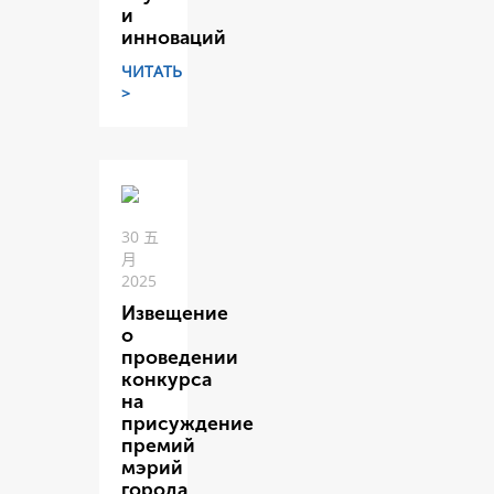
и
инноваций
ЧИТАТЬ
>
30 五
月
2025
Извещение
о
проведении
конкурса
на
присуждение
премий
мэрий
города