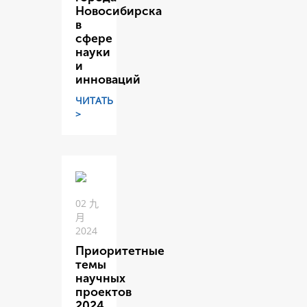
Новосибирска
в
сфере
науки
и
инноваций
ЧИТАТЬ
>
02 九
月
2024
Приоритетные
темы
научных
проектов
2024