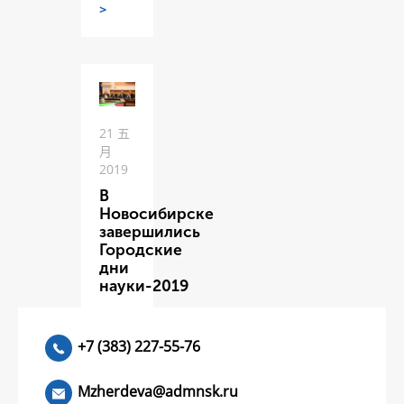
>
21 五
月
2019
В
Новосибирске
завершились
Городские
дни
науки-2019
ЧИТАТЬ
>
+7 (383) 227-55-76
Mzherdeva@admnsk.ru