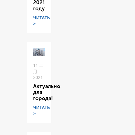
2021
году
ЧИТАТЬ
>
11 二
月
2021
Актуально
для
города!
ЧИТАТЬ
>