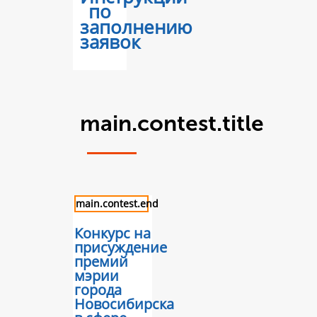
по
заполнению
заявок
main.contest.title
main.contest.end
Конкурс на
присуждение
премий
мэрии
города
Новосибирска