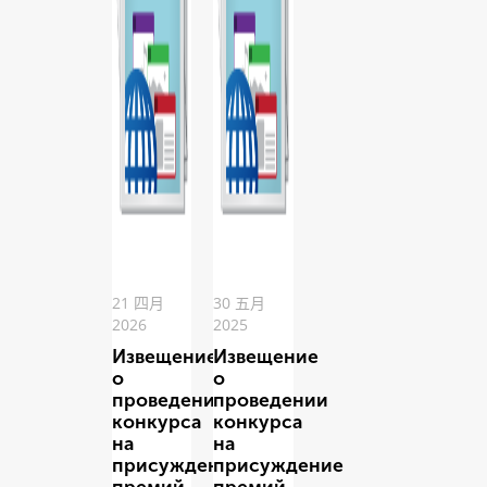
21 四月
30 五月
2026
2025
Извещение
Извещение
о
о
проведении
проведении
конкурса
конкурса
на
на
присуждение
присуждение