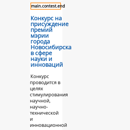
main.contest.end
Конкурс на
присуждение
премий
мэрии
города
Новосибирска
в сфере
науки и
инноваций
Конкурс
проводится в
целях
стимулирования
научной,
научно-
технической
и
инновационной