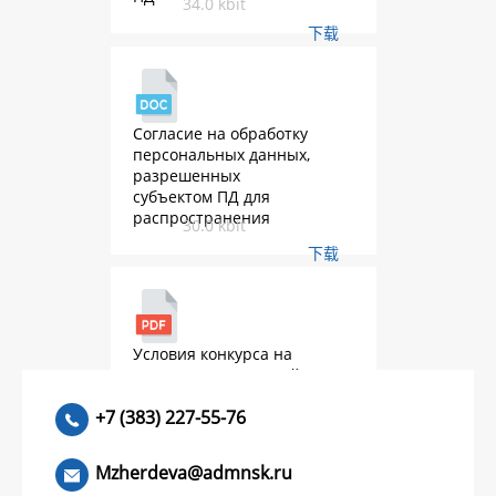
34.0 kbit
下载
Согласие на обработку
персональных данных,
разрешенных
субъектом ПД для
распространения
30.0 kbit
下载
Условия конкурса на
присуждение премий
2026.pdf
552.9 kbit
+7 (383) 227-55-76
下载
Mzherdeva@admnsk.ru