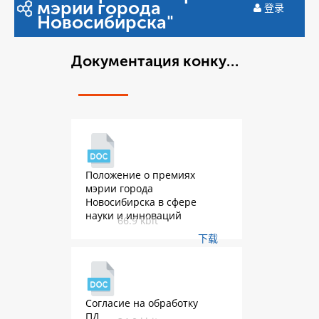
мэрии города
登录
Новосибирска"
Документация конкурса премий
Положение о премиях
мэрии города
Новосибирска в сфере
науки и инноваций
66.9 kbit
下载
Согласие на обработку
ПД