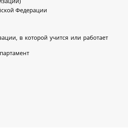
изации)
ийской Федерации
ации, в которой учится или работает
епартамент