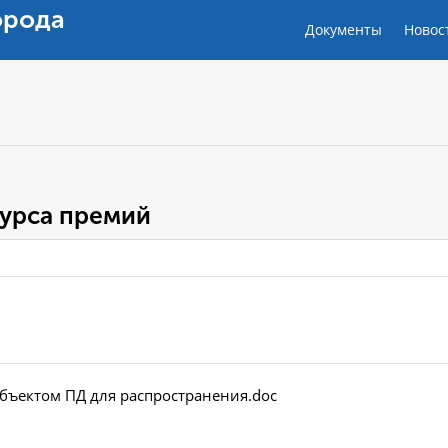
орода
Документы
Новос
урса премий
убъектом ПД для распространения.doc