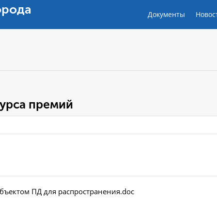
орода
Документы
Новос
урса премий
убъектом ПД для распространения.doc