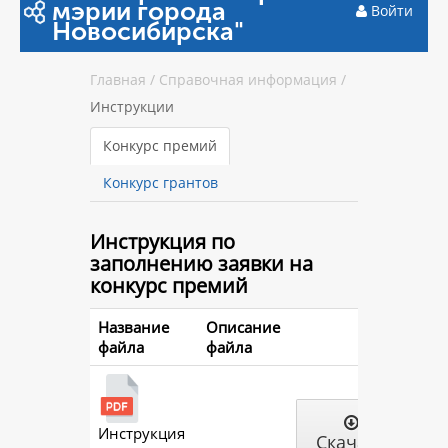
мэрии города
Войти
Новосибирска"
Главная
/
Справочная информация
/
Инструкции
Конкурс премий
Конкурс грантов
Инструкция
по
заполнению заявки на
конкурс премий
Название
Описание
файла
файла
Инструкция
Скачать