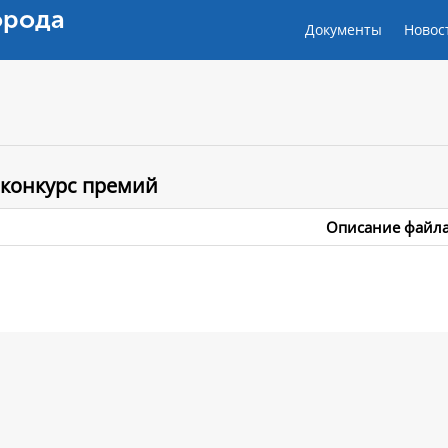
орода
Документы
Новос
 конкурс премий
Описание файл