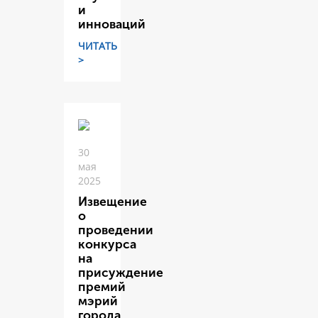
и
инноваций
ЧИТАТЬ
>
30
мая
2025
Извещение
о
проведении
конкурса
на
присуждение
премий
мэрий
города