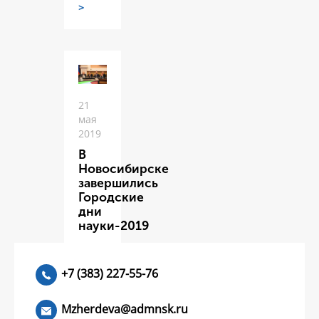
>
21
мая
2019
В
Новосибирске
завершились
Городские
дни
науки-2019
ЧИТАТЬ
>
+7 (383) 227-55-76
Mzherdeva@admnsk.ru