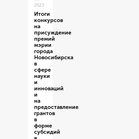
2023
Итоги
конкурсов
на
присуждение
премий
мэрии
города
Новосибирска
в
сфере
науки
и
инноваций
и
на
предоставление
грантов
в
форме
субсидий
в