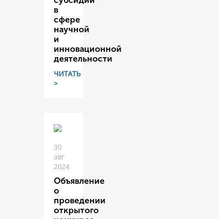
субсидий
в
сфере
научной
и
инновационной
деятельности
ЧИТАТЬ
>
30
авг
2024
Объявление
о
проведении
открытого