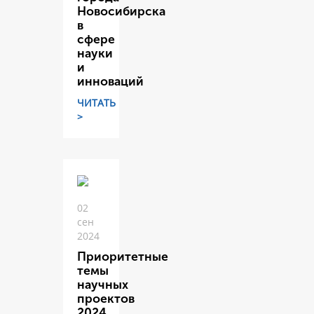
Новосибирска
в
сфере
науки
и
инноваций
ЧИТАТЬ
>
02
сен
2024
Приоритетные
темы
научных
проектов
2024