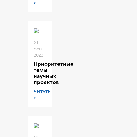
>
21
фев
2023
Приоритетные
темы
научных
проектов
ЧИТАТЬ
>