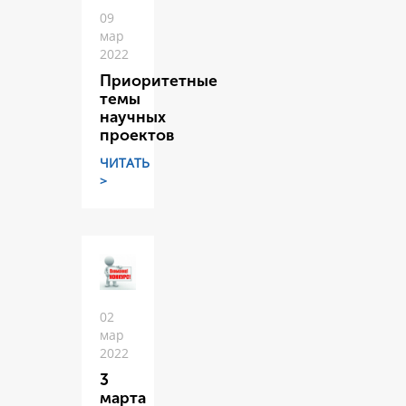
09
мар
2022
Приоритетные
темы
научных
проектов
ЧИТАТЬ
>
02
мар
2022
3
марта