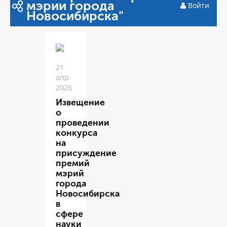
мэрии города
Войти
Новосибирска"
21
апр
2026
Извещение
о
проведении
конкурса
на
присуждение
премий
мэрий
города
Новосибирска
в
сфере
науки