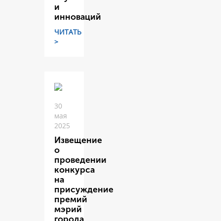
и
инноваций
ЧИТАТЬ
>
30
мая
2025
Извещение
о
проведении
конкурса
на
присуждение
премий
мэрий
города