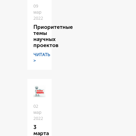
09
мар
2022
Приоритетные
темы
научных
проектов
ЧИТАТЬ
>
02
мар
2022
3
марта