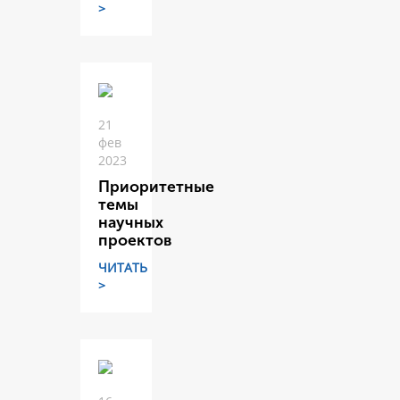
>
21
фев
2023
Приоритетные
темы
научных
проектов
ЧИТАТЬ
>