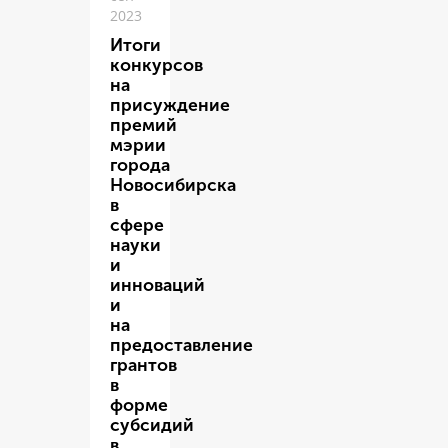
2023
Итоги
конкурсов
на
присуждение
премий
мэрии
города
Новосибирска
в
сфере
науки
и
инноваций
и
на
предоставление
грантов
в
форме
субсидий
в