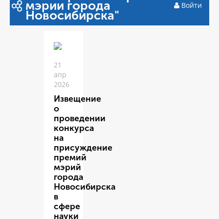
мэрии города
Войти
Новосибирска"
21
апр
2026
Извещение
о
проведении
конкурса
на
присуждение
премий
мэрий
города
Новосибирска
в
сфере
науки