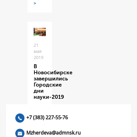
>
21
мая
2019
В
Новосибирске
завершились
Городские
дни
науки-2019
ЧИТАТЬ
>
+7 (383) 227-55-76
Mzherdeva@admnsk.ru