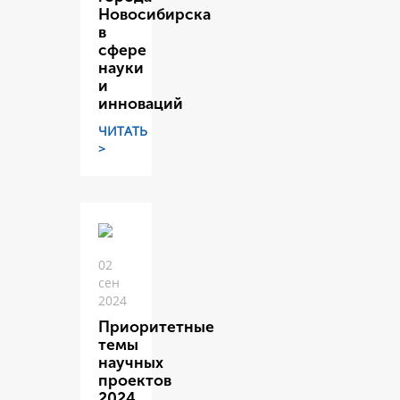
Новосибирска
в
сфере
науки
и
инноваций
ЧИТАТЬ
>
02
сен
2024
Приоритетные
темы
научных
проектов
2024