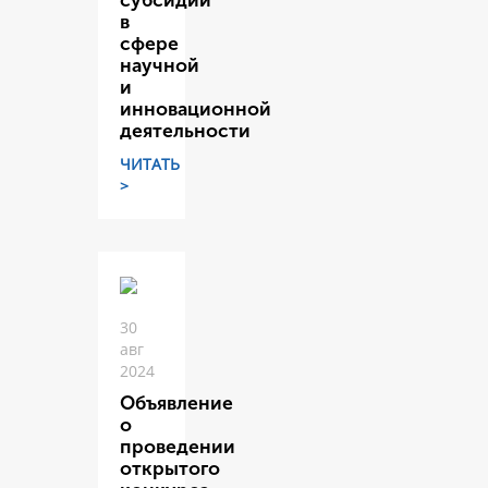
субсидий
в
сфере
научной
и
инновационной
деятельности
ЧИТАТЬ
>
30
авг
2024
Объявление
о
проведении
открытого