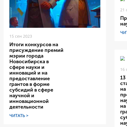
21 
Пр
на
ЧИ
15 сен 2023
Итоги конкурсов на
присуждение премий
мэрии города
Новосибирска в
сфере науки и
16 
инноваций и на
13
предоставление
ст
грантов в форме
на
субсидий в сфере
пр
научной и
на
инновационной
на
деятельности
гр
ЧИТАТЬ >
су
на