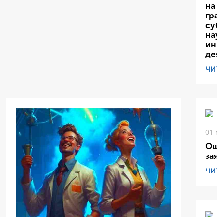
на
гр
су
на
ин
де
ЧИ
01 
Ош
за
ЧИ