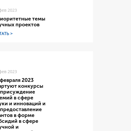
фев 2023
иоритетные темы
учных проектов
ТАТЬ >
фев 2023
 февраля 2023
артуют конкурсы
 присуждение
емий в сфере
уки и инноваций и
 предоставление
антов в форме
бсидий в сфере
учной и