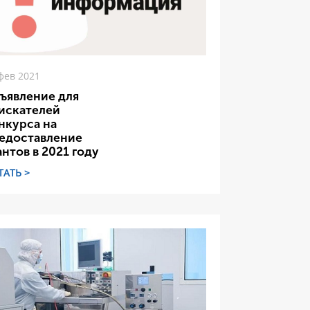
фев 2021
ъявление для
искателей
нкурса на
едоставление
антов в 2021 году
ТАТЬ >