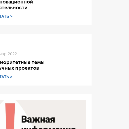
новационной
ятельности
ТАТЬ >
мар 2022
иоритетные темы
учных проектов
ТАТЬ >