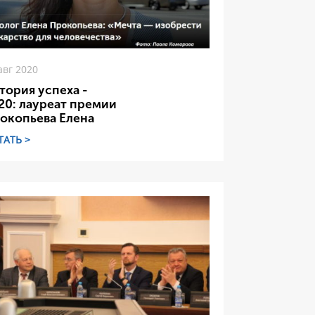
авг 2020
тория успеха -
20: лауреат премии
окопьева Елена
ТАТЬ >