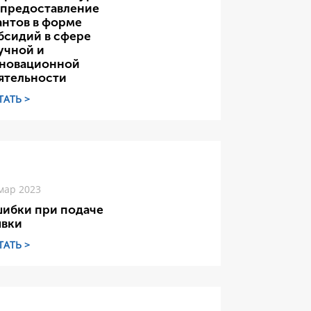
 предоставление
антов в форме
бсидий в сфере
учной и
новационной
ятельности
ТАТЬ >
мар 2023
ибки при подаче
явки
ТАТЬ >