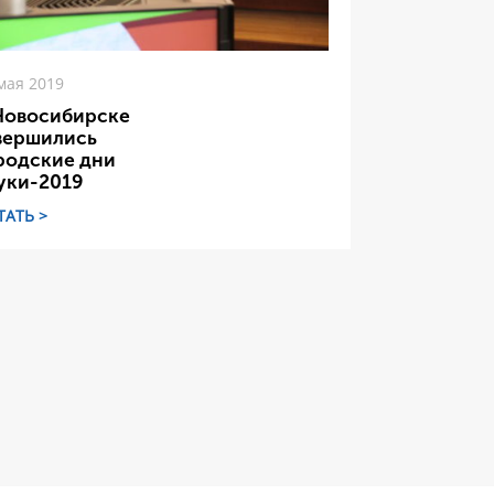
мая 2019
Новосибирске
вершились
родские дни
уки-2019
ТАТЬ >