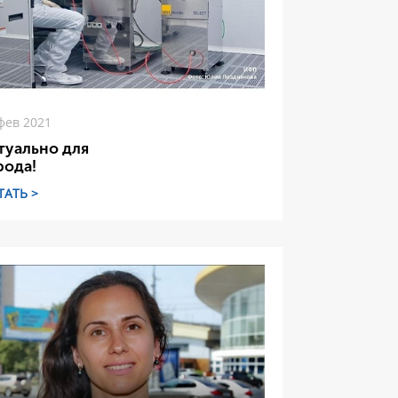
фев 2021
туально для
рода!
ТАТЬ >