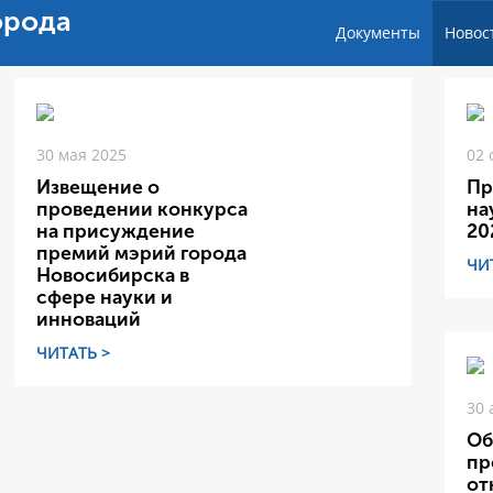
орода
Документы
Новос
30 мая 2025
02 
Извещение о
Пр
проведении конкурса
на
на присуждение
20
премий мэрий города
ЧИ
Новосибирска в
сфере науки и
инноваций
ЧИТАТЬ >
30 
Об
пр
от