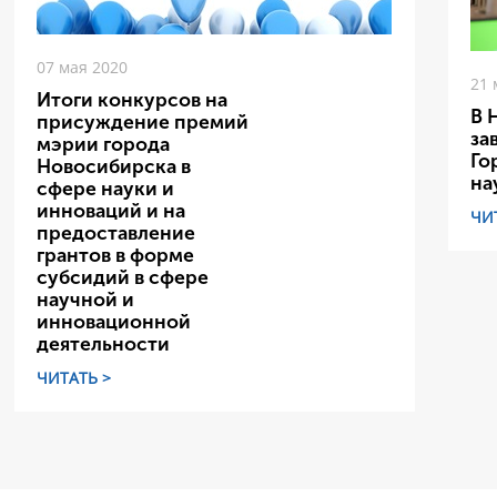
07 мая 2020
21 
Итоги конкурсов на
В 
присуждение премий
за
мэрии города
Го
Новосибирска в
на
сфере науки и
инноваций и на
ЧИ
предоставление
грантов в форме
субсидий в сфере
научной и
инновационной
деятельности
ЧИТАТЬ >