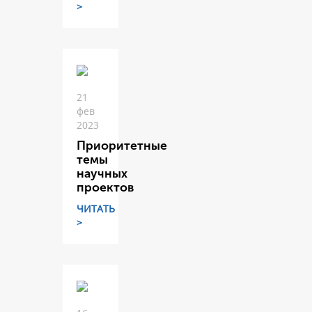
>
21
фев
2023
Приоритетные
темы
научных
проектов
ЧИТАТЬ
>