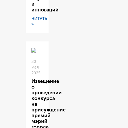
и
инноваций
ЧИТАТЬ
>
30
мая
2025
Извещение
о
проведении
конкурса
на
присуждение
премий
мэрий
города