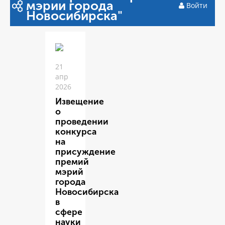
мэрии города
Войти
Новосибирска"
21
апр
2026
Извещение
о
проведении
конкурса
на
присуждение
премий
мэрий
города
Новосибирска
в
сфере
науки