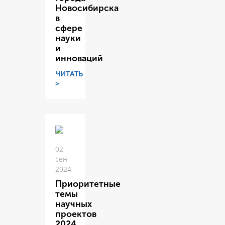
Новосибирска
в
сфере
науки
и
инноваций
ЧИТАТЬ
>
02
сен
2024
Приоритетные
темы
научных
проектов
2024