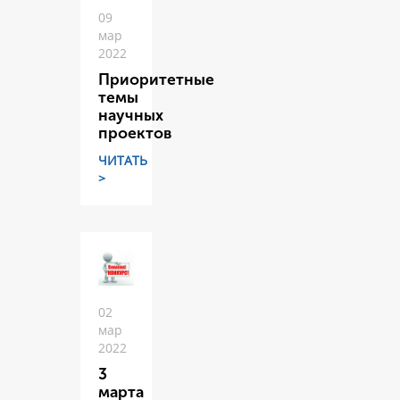
09
мар
2022
Приоритетные
темы
научных
проектов
ЧИТАТЬ
>
02
мар
2022
3
марта