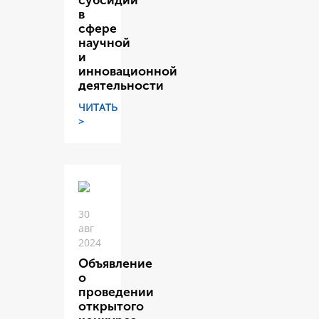
субсидий
в
сфере
научной
и
инновационной
деятельности
ЧИТАТЬ
>
30
авг
2024
Объявление
о
проведении
открытого