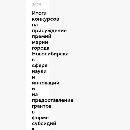
2023
Итоги
конкурсов
на
присуждение
премий
мэрии
города
Новосибирска
в
сфере
науки
и
инноваций
и
на
предоставление
грантов
в
форме
субсидий
в