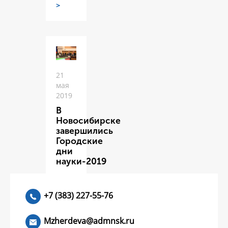
>
21
мая
2019
В
Новосибирске
завершились
Городские
дни
науки-2019
ЧИТАТЬ
>
+7 (383) 227-55-76
Mzherdeva@admnsk.ru