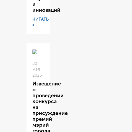
и
инноваций
ЧИТАТЬ
>
30
мая
2025
Извещение
о
проведении
конкурса
на
присуждение
премий
мэрий
города