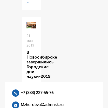
>
21
мая
2019
В
Новосибирске
завершились
Городские
дни
науки-2019
ЧИТАТЬ
>
+7 (383) 227-55-76
Mzherdeva@admnsk.ru