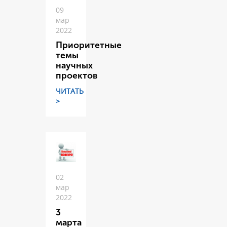
09
мар
2022
Приоритетные
темы
научных
проектов
ЧИТАТЬ
>
02
мар
2022
3
марта