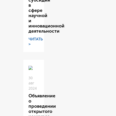
субсидий
в
сфере
научной
и
инновационной
деятельности
ЧИТАТЬ
>
30
авг
2024
Объявление
о
проведении
открытого