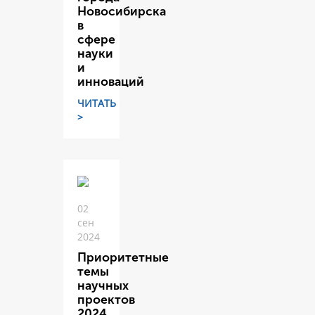
Новосибирска
в
сфере
науки
и
инноваций
ЧИТАТЬ
>
02
сен
2024
Приоритетные
темы
научных
проектов
2024