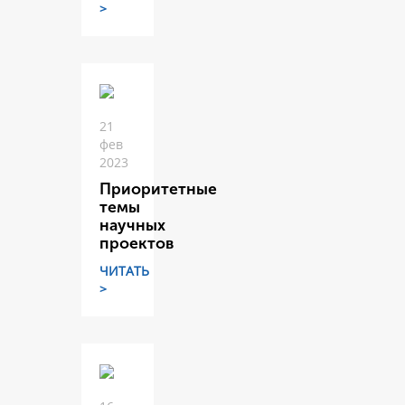
>
21
фев
2023
Приоритетные
темы
научных
проектов
ЧИТАТЬ
>