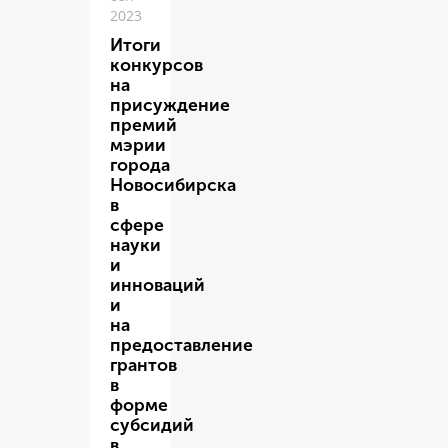
2023
Итоги
конкурсов
на
присуждение
премий
мэрии
города
Новосибирска
в
сфере
науки
и
инноваций
и
на
предоставление
грантов
в
форме
субсидий
в