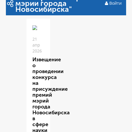
мэрии города
Войти
Новосибирска"
21
апр
2026
Извещение
о
проведении
конкурса
на
присуждение
премий
мэрий
города
Новосибирска
в
сфере
науки