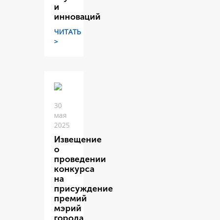
и
инноваций
ЧИТАТЬ
>
30
мая
2025
Извещение
о
проведении
конкурса
на
присуждение
премий
мэрий
города