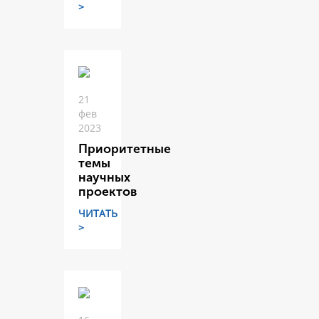
>
21
фев
2023
Приоритетные
темы
научных
проектов
ЧИТАТЬ
>