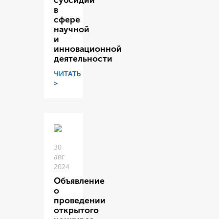
субсидий
в
сфере
научной
и
инновационной
деятельности
ЧИТАТЬ
>
30
авг
2024
Объявление
о
проведении
открытого