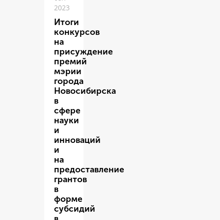
2023
Итоги
конкурсов
на
присуждение
премий
мэрии
города
Новосибирска
в
сфере
науки
и
инноваций
и
на
предоставление
грантов
в
форме
субсидий
в