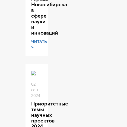
Новосибирска
в
сфере
науки
и
инноваций
ЧИТАТЬ
>
02
сен
2024
Приоритетные
темы
научных
проектов
2024