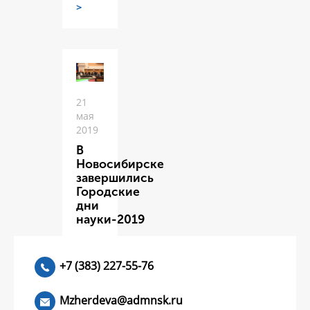
>
21
мая
2019
В
Новосибирске
завершились
Городские
дни
науки-2019
ЧИТАТЬ
>
+7 (383) 227-55-76
Mzherdeva@admnsk.ru