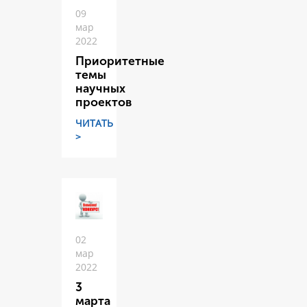
09
мар
2022
Приоритетные
темы
научных
проектов
ЧИТАТЬ
>
02
мар
2022
3
марта