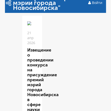
мэрии города
Войти
Новосибирска"
21
апр
2026
Извещение
о
проведении
конкурса
на
присуждение
премий
мэрий
города
Новосибирска
в
сфере
науки