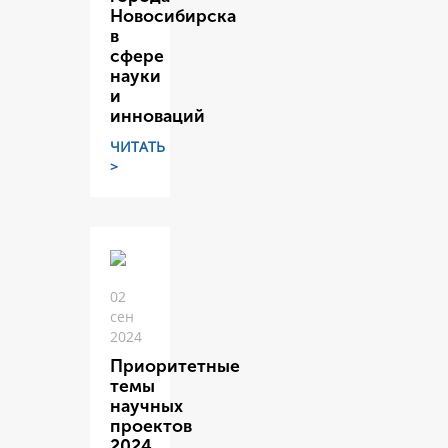
Новосибирска
в
сфере
науки
и
инноваций
ЧИТАТЬ
>
02
сен
2024
Приоритетные
темы
научных
проектов
2024