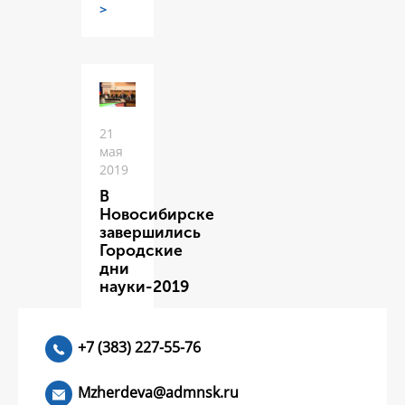
>
21
мая
2019
В
Новосибирске
завершились
Городские
дни
науки-2019
ЧИТАТЬ
>
+7 (383) 227-55-76
Mzherdeva@admnsk.ru