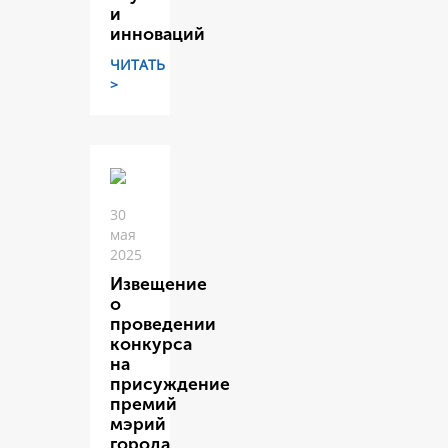
и
инноваций
ЧИТАТЬ
>
30
мая
2025
Извещение
о
проведении
конкурса
на
присуждение
премий
мэрий
города