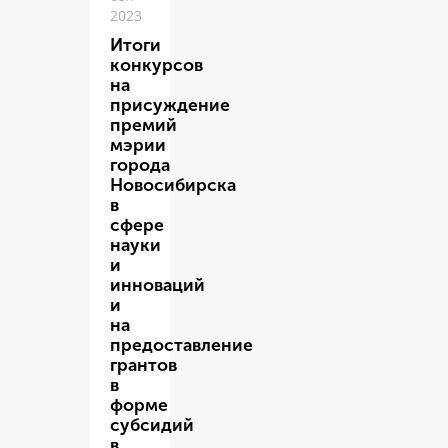
2023
Итоги
конкурсов
на
присуждение
премий
мэрии
города
Новосибирска
в
сфере
науки
и
инноваций
и
на
предоставление
грантов
в
форме
субсидий
в