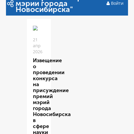
мэрии города
Войти
Новосибирска"
21
апр
2026
Извещение
о
проведении
конкурса
на
присуждение
премий
мэрий
города
Новосибирска
в
сфере
науки