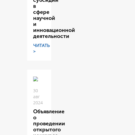
субсидий
в
сфере
научной
и
инновационной
деятельности
ЧИТАТЬ
>
30
авг
2024
Объявление
о
проведении
открытого