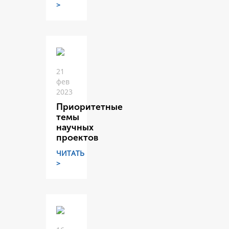
>
21
фев
2023
Приоритетные
темы
научных
проектов
ЧИТАТЬ
>