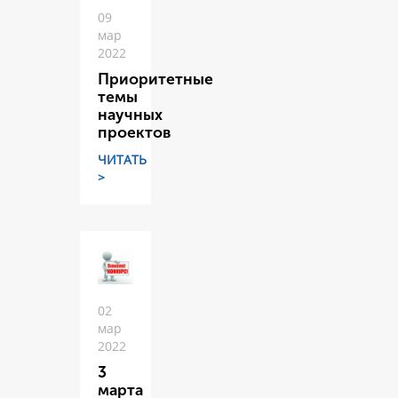
09
мар
2022
Приоритетные
темы
научных
проектов
ЧИТАТЬ
>
02
мар
2022
3
марта