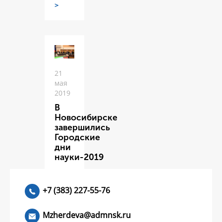
>
21
мая
2019
В
Новосибирске
завершились
Городские
дни
науки-2019
ЧИТАТЬ
>
+7 (383) 227-55-76
Mzherdeva@admnsk.ru