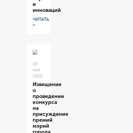
и
инноваций
ЧИТАТЬ
>
30
мая
2025
Извещение
о
проведении
конкурса
на
присуждение
премий
мэрий
города