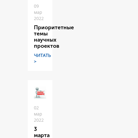
09
мар
2022
Приоритетные
темы
научных
проектов
ЧИТАТЬ
>
02
мар
2022
3
марта