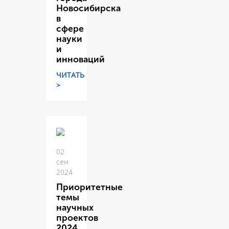
Новосибирска
в
сфере
науки
и
инноваций
ЧИТАТЬ
>
02
сен
2024
Приоритетные
темы
научных
проектов
2024