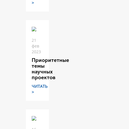
>
21
фев
2023
Приоритетные
темы
научных
проектов
ЧИТАТЬ
>