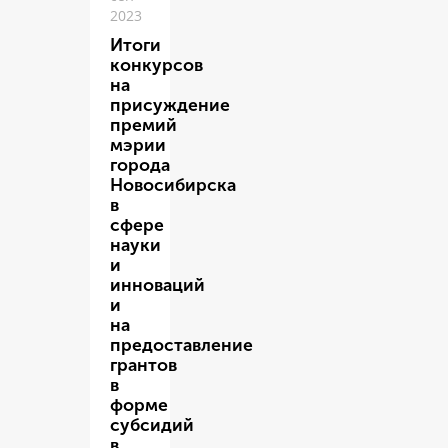
2023
Итоги
конкурсов
на
присуждение
премий
мэрии
города
Новосибирска
в
сфере
науки
и
инноваций
и
на
предоставление
грантов
в
форме
субсидий
в