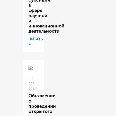
субсидий
в
сфере
научной
и
инновационной
деятельности
ЧИТАТЬ
>
30
авг
2024
Объявление
о
проведении
открытого