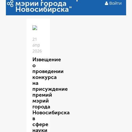
мэрии города
Войти
Новосибирска"
21
апр
2026
Извещение
о
проведении
конкурса
на
присуждение
премий
мэрий
города
Новосибирска
в
сфере
науки