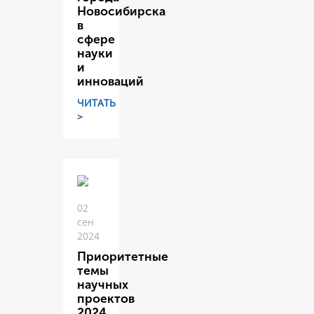
Новосибирска
в
сфере
науки
и
инноваций
ЧИТАТЬ
>
02
сен
2024
Приоритетные
темы
научных
проектов
2024