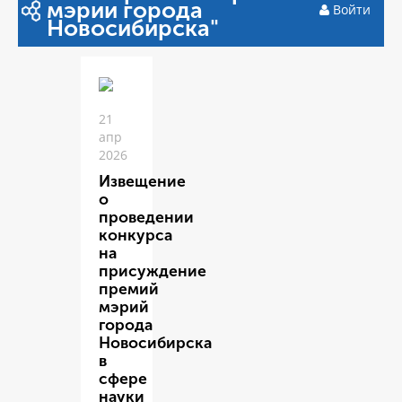
мэрии города
Войти
Новосибирска"
21
апр
2026
Извещение
о
проведении
конкурса
на
присуждение
премий
мэрий
города
Новосибирска
в
сфере
науки