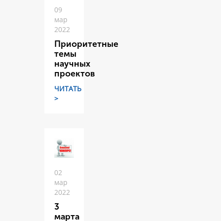
09
мар
2022
Приоритетные
темы
научных
проектов
ЧИТАТЬ
>
02
мар
2022
3
марта