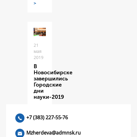
>
21
мая
2019
В
Новосибирске
завершились
Городские
дни
науки-2019
ЧИТАТЬ
>
+7 (383) 227-55-76
Mzherdeva@admnsk.ru