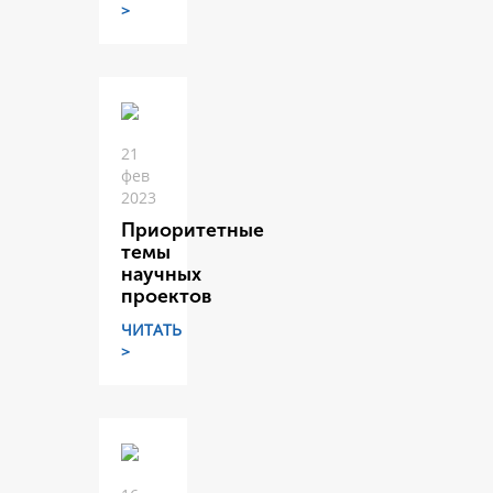
>
21
фев
2023
Приоритетные
темы
научных
проектов
ЧИТАТЬ
>