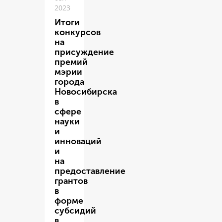
2023
Итоги
конкурсов
на
присуждение
премий
мэрии
города
Новосибирска
в
сфере
науки
и
инноваций
и
на
предоставление
грантов
в
форме
субсидий
в