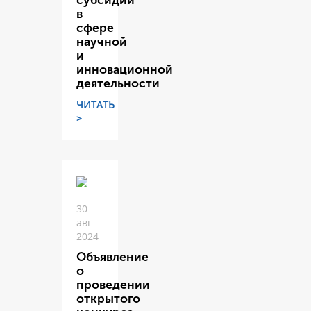
субсидий
в
сфере
научной
и
инновационной
деятельности
ЧИТАТЬ
>
30
авг
2024
Объявление
о
проведении
открытого