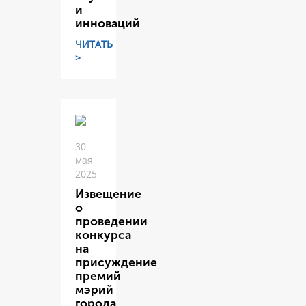
и
инноваций
ЧИТАТЬ
>
30
мая
2025
Извещение
о
проведении
конкурса
на
присуждение
премий
мэрий
города