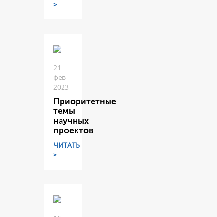
>
21
фев
2023
Приоритетные
темы
научных
проектов
ЧИТАТЬ
>