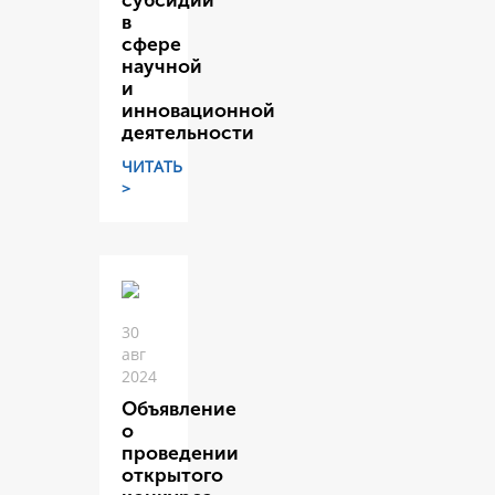
субсидий
в
сфере
научной
и
инновационной
деятельности
ЧИТАТЬ
>
30
авг
2024
Объявление
о
проведении
открытого