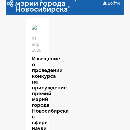
мэрии города
Войти
Новосибирска"
21
апр
2026
Извещение
о
проведении
конкурса
на
присуждение
премий
мэрий
города
Новосибирска
в
сфере
науки