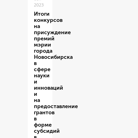
2023
Итоги
конкурсов
на
присуждение
премий
мэрии
города
Новосибирска
в
сфере
науки
и
инноваций
и
на
предоставление
грантов
в
форме
субсидий
в