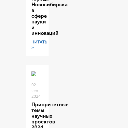
Новосибирска
в
сфере
науки
и
инноваций
ЧИТАТЬ
>
02
сен
2024
Приоритетные
темы
научных
проектов
2024