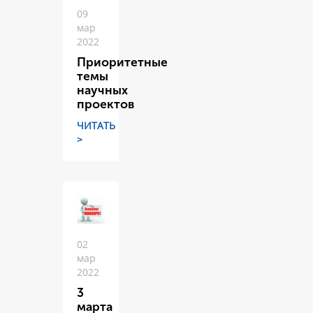
09
мар
2022
Приоритетные
темы
научных
проектов
ЧИТАТЬ
>
02
мар
2022
3
марта