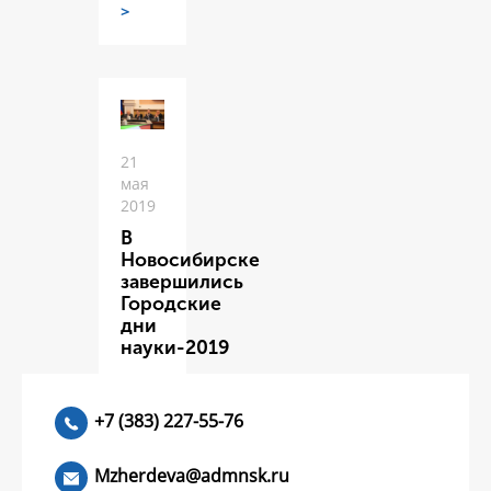
>
21
мая
2019
В
Новосибирске
завершились
Городские
дни
науки-2019
ЧИТАТЬ
>
+7 (383) 227-55-76
Mzherdeva@admnsk.ru