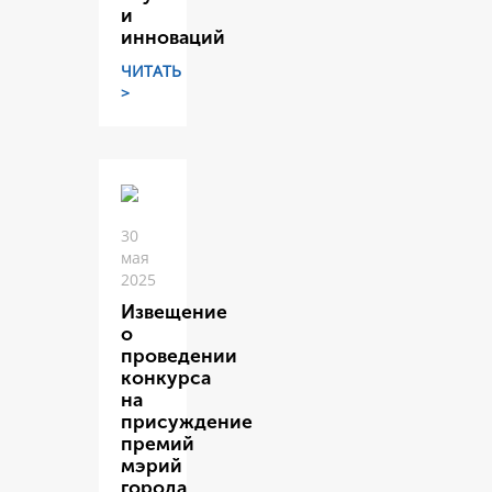
и
инноваций
ЧИТАТЬ
>
30
мая
2025
Извещение
о
проведении
конкурса
на
присуждение
премий
мэрий
города