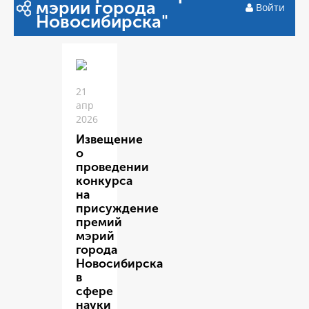
мэрии города
Войти
Новосибирска"
21
апр
2026
Извещение
о
проведении
конкурса
на
присуждение
премий
мэрий
города
Новосибирска
в
сфере
науки