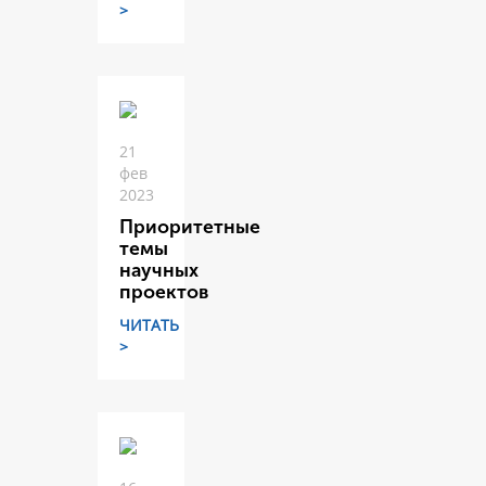
>
21
фев
2023
Приоритетные
темы
научных
проектов
ЧИТАТЬ
>