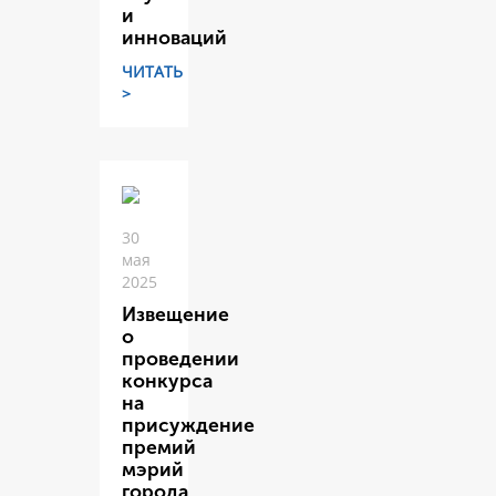
и
инноваций
ЧИТАТЬ
>
30
мая
2025
Извещение
о
проведении
конкурса
на
присуждение
премий
мэрий
города