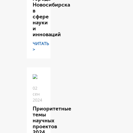
Новосибирска
в
сфере
науки
и
инноваций
ЧИТАТЬ
>
02
сен
2024
Приоритетные
темы
научных
проектов
2024