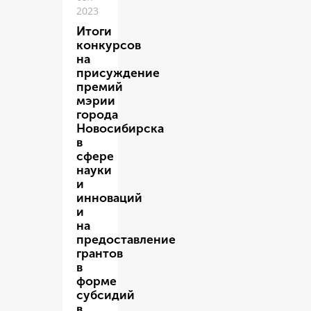
2023
Итоги
конкурсов
на
присуждение
премий
мэрии
города
Новосибирска
в
сфере
науки
и
инноваций
и
на
предоставление
грантов
в
форме
субсидий
в