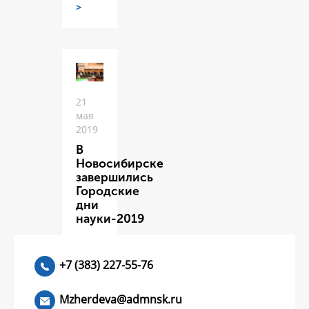
>
21
мая
2019
В
Новосибирске
завершились
Городские
дни
науки-2019
ЧИТАТЬ
>
+7 (383) 227-55-76
Mzherdeva@admnsk.ru