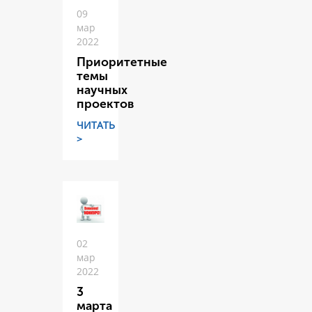
09
мар
2022
Приоритетные
темы
научных
проектов
ЧИТАТЬ
>
02
мар
2022
3
марта