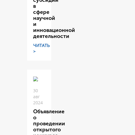
субсидий
в
сфере
научной
и
инновационной
деятельности
ЧИТАТЬ
>
30
авг
2024
Объявление
о
проведении
открытого