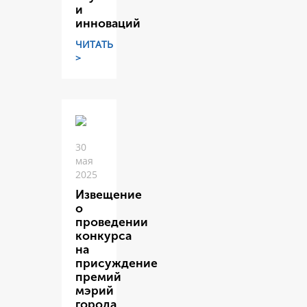
и
инноваций
ЧИТАТЬ
>
30
мая
2025
Извещение
о
проведении
конкурса
на
присуждение
премий
мэрий
города