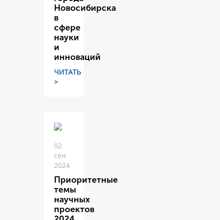
Новосибирска
в
сфере
науки
и
инноваций
ЧИТАТЬ
>
02
сен
2024
Приоритетные
темы
научных
проектов
2024