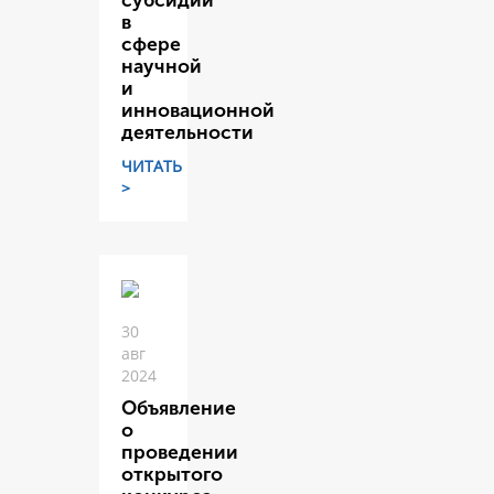
субсидий
в
сфере
научной
и
инновационной
деятельности
ЧИТАТЬ
>
30
авг
2024
Объявление
о
проведении
открытого