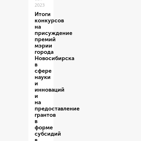
2023
Итоги
конкурсов
на
присуждение
премий
мэрии
города
Новосибирска
в
сфере
науки
и
инноваций
и
на
предоставление
грантов
в
форме
субсидий
в