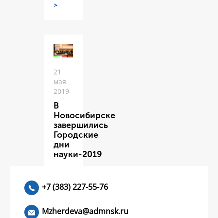
>
21
мая
2019
В
Новосибирске
завершились
Городские
дни
науки-2019
ЧИТАТЬ
>
+7 (383) 227-55-76
Mzherdeva@admnsk.ru