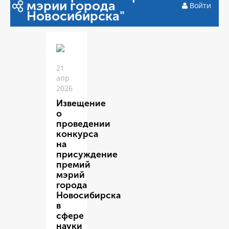
мэрии города
Войти
Новосибирска"
21
апр
2026
Извещение
о
проведении
конкурса
на
присуждение
премий
мэрий
города
Новосибирска
в
сфере
науки