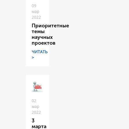
09
мар
2022
Приоритетные
темы
научных
проектов
ЧИТАТЬ
>
02
мар
2022
3
марта