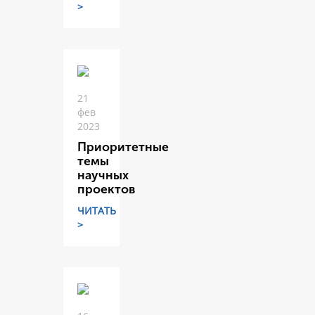
>
21
фев
2023
Приоритетные
темы
научных
проектов
ЧИТАТЬ
>