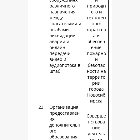
различного
природн
назначения
ого и
между
техноген
спасателями и
ного
штабами
характер
ликвидации
а и
аварии и
обеспеч
онлайн
ение
передачи
пожарно
видео и
й
аудиопотока в
безопас
штаб
ности на
террито
рии
города
Новосиб
ирска
23
Организация
предоставлен
Соверше
ия
нствова
дополнительн
ние
ого
деятель
образования
ности