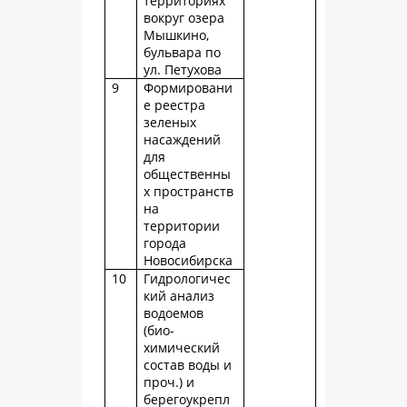
территориях
вокруг озера
Мышкино,
бульвара по
ул. Петухова
9
Формировани
е реестра
зеленых
насаждений
для
общественны
х пространств
на
территории
города
Новосибирска
10
Гидрологичес
кий анализ
водоемов
(био-
химический
состав воды и
проч.) и
берегоукрепл