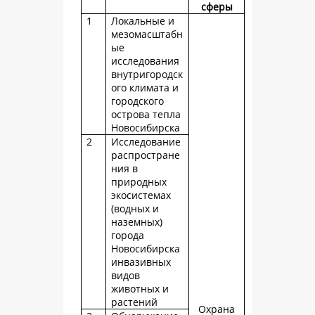
сферы
1
Локальные и
мезомасштабн
ые
исследования
внутригородск
ого климата и
городского
острова тепла
Новосибирска
2
Исследование
распростране
ния в
природных
экосистемах
(водных и
наземных)
города
Новосибирска
инвазивных
видов
животных и
растений
Охрана