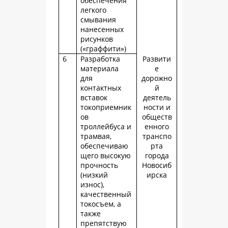
обеспечения
легкого
смывания
нанесенных
рисунков
(«граффити»)
6
Разработка
Развити
материала
е
для
дорожно
контактных
й
вставок
деятель
токоприемник
ности и
ов
обществ
троллейбуса и
енного
трамвая,
транспо
обеспечиваю
рта
щего высокую
города
прочность
Новосиб
(низкий
ирска
износ),
качественный
токосъем, а
также
препятствую