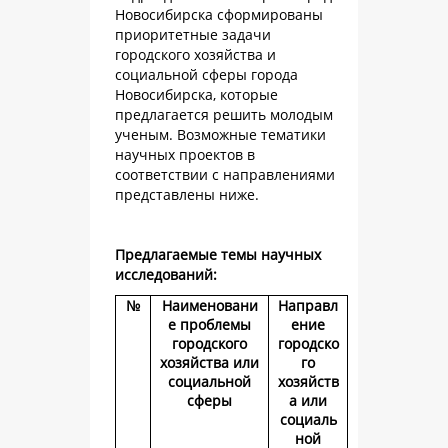
Новосибирска сформированы
приоритетные задачи
городского хозяйства и
социальной сферы города
Новосибирска, которые
предлагается решить молодым
ученым. Возможные тематики
научных проектов в
соответствии с направлениями
представлены ниже.
Предлагаемые темы научных
исследований:
№
Наименовани
Направл
е проблемы
ение
городского
городско
хозяйства или
го
социальной
хозяйств
сферы
а или
социаль
ной