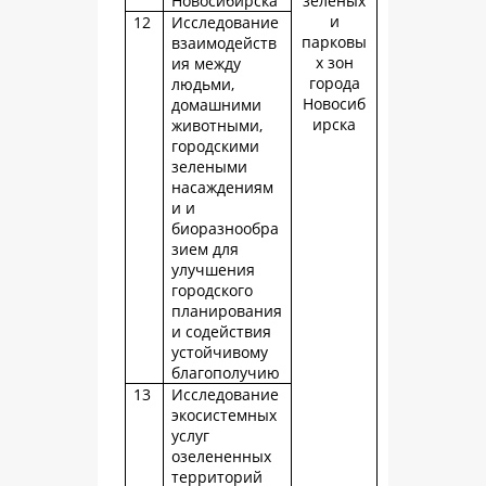
Новосибирска
зеленых
и
12
Исследование
парковы
взаимодейств
х зон
ия между
города
людьми,
Новосиб
домашними
ирска
животными,
городскими
зелеными
насаждениям
и и
биоразнообра
зием для
улучшения
городского
планирования
и содействия
устойчивому
благополучию
13
Исследование
экосистемных
услуг
озелененных
территорий