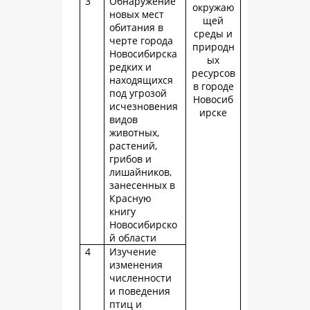
3
Обнаружение
окружаю
новых мест
щей
обитания в
среды и
черте города
природн
Новосибирска
ых
редких и
ресурсов
находящихся
в городе
под угрозой
Новосиб
исчезновения
ирске
видов
животных,
растений,
грибов и
лишайников,
занесенных в
Красную
книгу
Новосибирско
й области
4
Изучение
изменения
численности
и поведения
птиц и