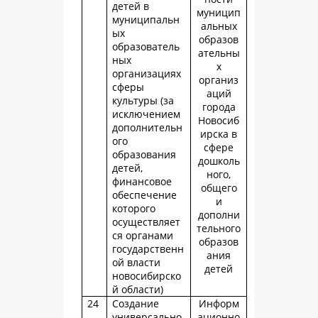
детей в
муницип
муниципальн
альных
ых
образов
образователь
ательны
ных
х
организациях
организ
сферы
аций
культуры (за
города
исключением
Новосиб
дополнительн
ирска в
ого
сфере
образования
дошколь
детей,
ного,
финансовое
общего
обеспечение
и
которого
дополни
осуществляет
тельного
ся органами
образов
государственн
ания
ой власти
детей
новосибирско
й области)
24
Создание
Информ
универсально
ационно