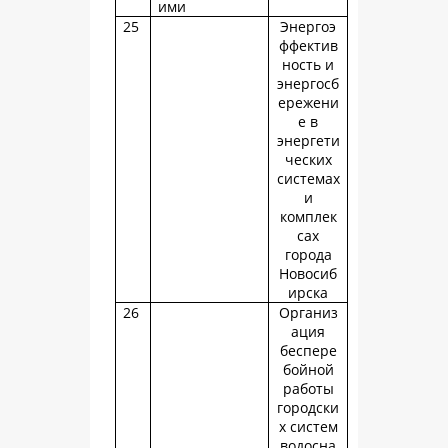
ими
25
Энергоэ
ффектив
ность и
энергосб
ережени
е в
энергети
ческих
системах
и
комплек
сах
города
Новосиб
ирска
26
Организ
ация
беспере
бойной
работы
городски
х систем
водосна