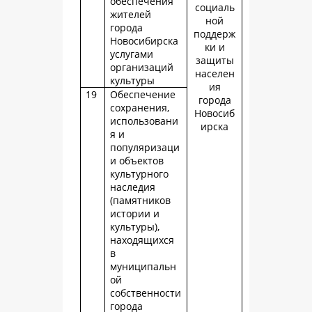
обеспечения
социаль
жителей
ной
города
поддерж
Новосибирска
ки и
услугами
защиты
организаций
населен
культуры
ия
19
Обеспечение
города
сохранения,
Новосиб
использовани
ирска
я и
популяризаци
и объектов
культурного
наследия
(памятников
истории и
культуры),
находящихся
в
муниципальн
ой
собственности
города