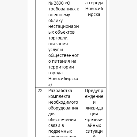
а города
№ 2890 «О
Новосиб
требованиях к
ирска
внешнему
облику
нестационарн
ых объектов
торговли,
оказания
услуг и
общественног
о питания на
территории
города
Новосибирска
»)
22
Разработка
Предупр
комплекта
еждение
необходимого
и
оборудования
ликвида
для
ция
обеспечения
чрезвыч
связи в
айных
подземных
ситуаци
сооружениях
й