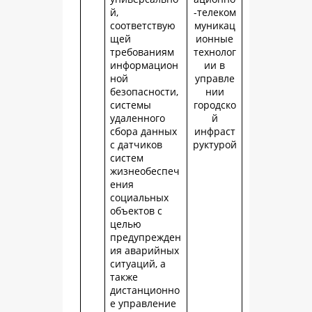
й,
-телеком
соответствую
муникац
щей
ионные
требованиям
технолог
информацион
ии в
ной
управле
безопасности,
нии
системы
городско
удаленного
й
сбора данных
инфраст
с датчиков
руктурой
систем
жизнеобеспеч
ения
социальных
объектов с
целью
предупрежден
ия аварийных
ситуаций, а
также
дистанционно
е управление