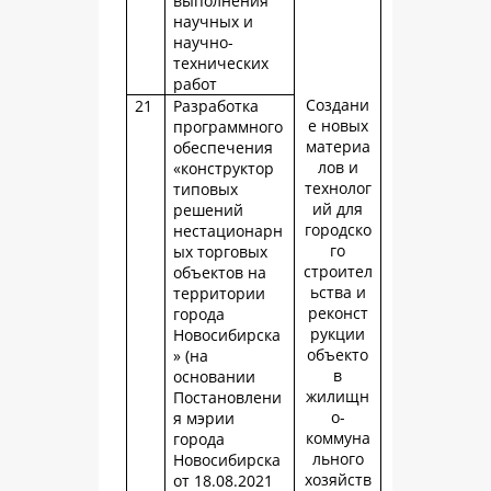
выполнения
научных и
научно-
технических
работ
Создани
21
Разработка
е новых
программного
материа
обеспечения
лов и
«конструктор
технолог
типовых
ий для
решений
городско
нестационарн
го
ых торговых
строител
объектов на
ьства и
территории
реконст
города
рукции
Новосибирска
объекто
» (на
в
основании
жилищн
Постановлени
о-
я мэрии
коммуна
города
льного
Новосибирска
хозяйств
от 18.08.2021