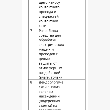
щего износу
контактного
провода и
спецчастей
контактной
сети
7
Разработка
средства для
обработки
электрических
машин и
проводов с
целью
защиты от
атмосферных
воздействий
(влаги, грязи)
8
Дендрологиче
ский анализ
зеленых
насаждений
(подеревная
съемка) на