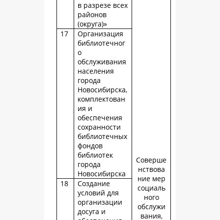
в разрезе всех
районов
(округа)»
17
Организация
библиотечног
о
обслуживания
населения
города
Новосибирска,
комплектован
ия и
обеспечения
сохранности
библиотечных
фондов
библиотек
Соверше
города
нствова
Новосибирска
ние мер
18
Создание
социаль
условий для
ного
организации
обслужи
досуга и
вания,