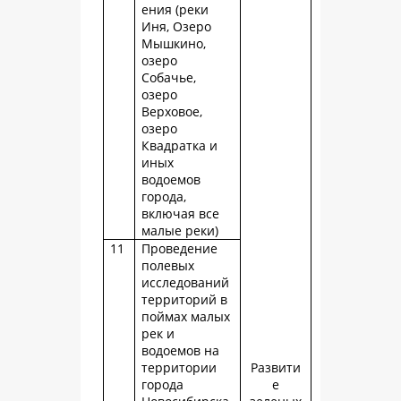
ения (реки
Иня, Озеро
Мышкино,
озеро
Собачье,
озеро
Верховое,
озеро
Квадратка и
иных
водоемов
города,
включая все
малые реки)
11
Проведение
полевых
исследований
территорий в
поймах малых
рек и
водоемов на
территории
Развити
города
е