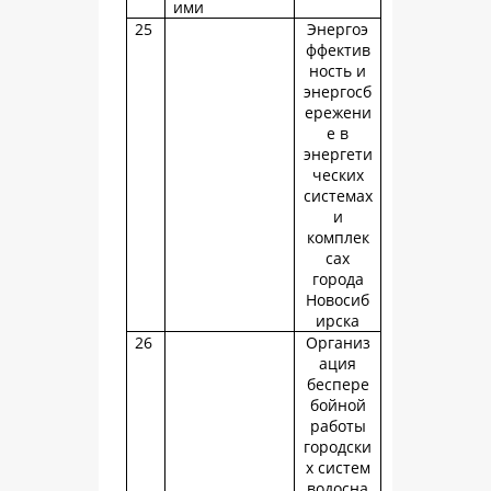
ими
25
Энергоэ
ффектив
ность и
энергосб
ережени
е в
энергети
ческих
системах
и
комплек
сах
города
Новосиб
ирска
26
Организ
ация
беспере
бойной
работы
городски
х систем
водосна