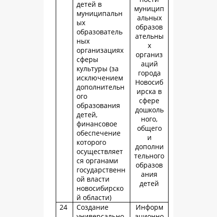
детей в
муницип
муниципальн
альных
ых
образов
образователь
ательны
ных
х
организациях
организ
сферы
аций
культуры (за
города
исключением
Новосиб
дополнительн
ирска в
ого
сфере
образования
дошколь
детей,
ного,
финансовое
общего
обеспечение
и
которого
дополни
осуществляет
тельного
ся органами
образов
государственн
ания
ой власти
детей
новосибирско
й области)
24
Создание
Информ
универсально
ационно