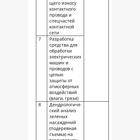
щего износу
контактного
провода и
спецчастей
контактной
сети
7
Разработка
средства для
обработки
электрических
машин и
проводов с
целью
защиты от
атмосферных
воздействий
(влаги, грязи)
8
Дендрологиче
ский анализ
зеленых
насаждений
(подеревная
съемка) на