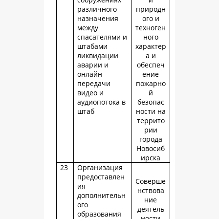
различного
природн
назначения
ого и
между
техноген
спасателями и
ного
штабами
характер
ликвидации
а и
аварии и
обеспеч
онлайн
ение
передачи
пожарно
видео и
й
аудиопотока в
безопас
штаб
ности на
террито
рии
города
Новосиб
ирска
23
Организация
предоставлен
Соверше
ия
нствова
дополнительн
ние
ого
деятель
образования
ности