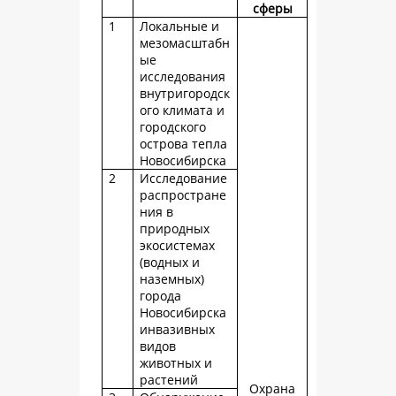
сферы
1
Локальные и
мезомасштабн
ые
исследования
внутригородск
ого климата и
городского
острова тепла
Новосибирска
2
Исследование
распростране
ния в
природных
экосистемах
(водных и
наземных)
города
Новосибирска
инвазивных
видов
животных и
растений
Охрана