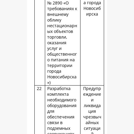
а города
№ 2890 «О
Новосиб
требованиях к
ирска
внешнему
облику
нестационарн
ых объектов
торговли,
оказания
услуг и
общественног
о питания на
территории
города
Новосибирска
»)
22
Разработка
Предупр
комплекта
еждение
необходимого
и
оборудования
ликвида
для
ция
обеспечения
чрезвыч
связи в
айных
подземных
ситуаци
сооружениях
й