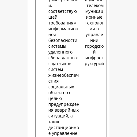
й,
-телеком
соответствую
муникац
щей
ионные
требованиям
технолог
информацион
ии в
ной
управле
безопасности,
нии
системы
городско
удаленного
й
сбора данных
инфраст
с датчиков
руктурой
систем
жизнеобеспеч
ения
социальных
объектов с
целью
предупрежден
ия аварийных
ситуаций, а
также
дистанционно
е управление