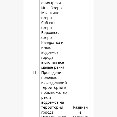
ения (реки
Иня, Озеро
Мышкино,
озеро
Собачье,
озеро
Верховое,
озеро
Квадратка и
иных
водоемов
города,
включая все
малые реки)
11
Проведение
полевых
исследований
территорий в
поймах малых
рек и
водоемов на
территории
Развити
города
е