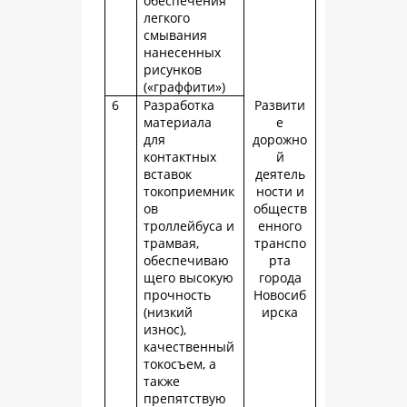
обеспечения
легкого
смывания
нанесенных
рисунков
(«граффити»)
6
Разработка
Развити
материала
е
для
дорожно
контактных
й
вставок
деятель
токоприемник
ности и
ов
обществ
троллейбуса и
енного
трамвая,
транспо
обеспечиваю
рта
щего высокую
города
прочность
Новосиб
(низкий
ирска
износ),
качественный
токосъем, а
также
препятствую