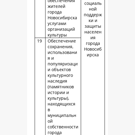
обеспечения
социаль
жителей
ной
города
поддерж
Новосибирска
ки и
услугами
защиты
организаций
населен
культуры
ия
19
Обеспечение
города
сохранения,
Новосиб
использовани
ирска
я и
популяризаци
и объектов
культурного
наследия
(памятников
истории и
культуры),
находящихся
в
муниципальн
ой
собственности
города