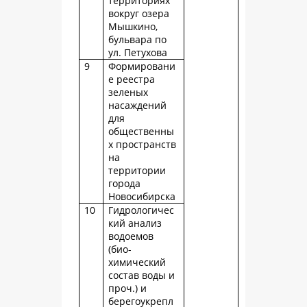
территориях
вокруг озера
Мышкино,
бульвара по
ул. Петухова
9
Формировани
е реестра
зеленых
насаждений
для
общественны
х пространств
на
территории
города
Новосибирска
10
Гидрологичес
кий анализ
водоемов
(био-
химический
состав воды и
проч.) и
берегоукрепл