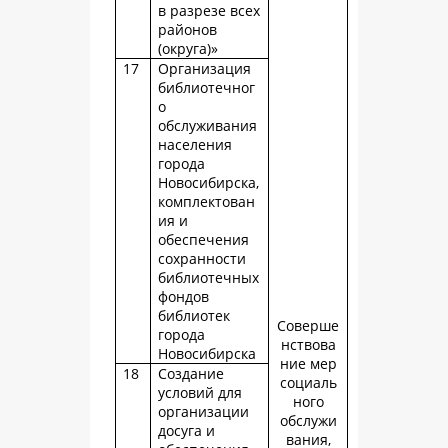
в разрезе всех
районов
(округа)»
17
Организация
библиотечног
о
обслуживания
населения
города
Новосибирска,
комплектован
ия и
обеспечения
сохранности
библиотечных
фондов
библиотек
Соверше
города
нствова
Новосибирска
ние мер
18
Создание
социаль
условий для
ного
организации
обслужи
досуга и
вания,