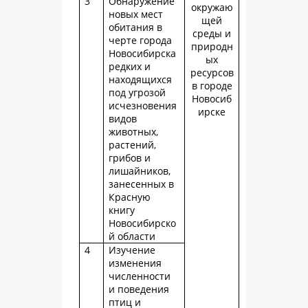
3
Обнаружение
окружаю
новых мест
щей
обитания в
среды и
черте города
природн
Новосибирска
ых
редких и
ресурсов
находящихся
в городе
под угрозой
Новосиб
исчезновения
ирске
видов
животных,
растений,
грибов и
лишайников,
занесенных в
Красную
книгу
Новосибирско
й области
4
Изучение
изменения
численности
и поведения
птиц и