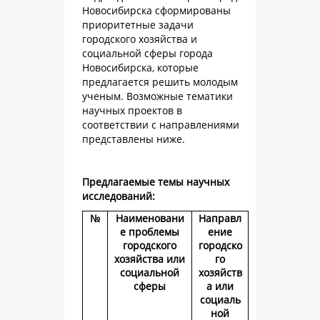
Новосибирска сформированы
приоритетные задачи
городского хозяйства и
социальной сферы города
Новосибирска, которые
предлагается решить молодым
ученым. Возможные тематики
научных проектов в
соответствии с направлениями
представлены ниже.
Предлагаемые темы научных
исследований:
№
Наименовани
Направл
е проблемы
ение
городского
городско
хозяйства или
го
социальной
хозяйств
сферы
а или
социаль
ной