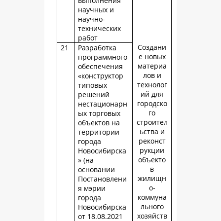
выполнения
научных и
научно-
технических
работ
Создани
21
Разработка
е новых
программного
материа
обеспечения
лов и
«конструктор
технолог
типовых
ий для
решений
городско
нестационарн
го
ых торговых
строител
объектов на
ьства и
территории
реконст
города
рукции
Новосибирска
объекто
» (на
в
основании
жилищн
Постановлени
о-
я мэрии
коммуна
города
льного
Новосибирска
хозяйств
от 18.08.2021