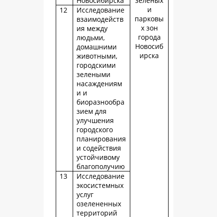
Новосибирска
зеленых
и
12
Исследование
парковы
взаимодейств
х зон
ия между
города
людьми,
Новосиб
домашними
ирска
животными,
городскими
зелеными
насаждениям
и и
биоразнообра
зием для
улучшения
городского
планирования
и содействия
устойчивому
благополучию
13
Исследование
экосистемных
услуг
озелененных
территорий