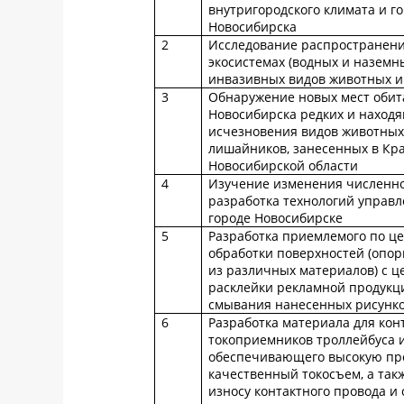
внутригородского климата и го
Новосибирска
2
Исследование распространен
экосистемах (водных и наземн
инвазивных видов животных и
3
Обнаружение новых мест обит
Новосибирска редких и находя
исчезновения видов животных,
лишайников, занесенных в Кр
Новосибирской области
4
Изучение изменения численно
разработка технологий управл
городе Новосибирске
5
Разработка приемлемого по це
обработки поверхностей (опор
из различных материалов) с 
расклейки рекламной продукци
смывания нанесенных рисунко
6
Разработка материала для кон
токоприемников троллейбуса и
обеспечивающего высокую проч
качественный токосъем, а та
износу контактного провода и