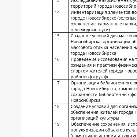
13
Исследование экосистемных у
территорий города Новосибир
14
Инвентаризация элементов вод
городе Новосибирске (зелены
озеленение, карманные парки,
пешеходные пути)
15
Создание условий для массово
Новосибирска, организация об
массового отдыха населения н
города Новосибирска
16
Проведение исследования на 
ожидания и практики физическ
спортом жителей города Новос
районов (округа)»
17
Организация библиотечного о
города Новосибирска, комплек
сохранности библиотечных фо
Новосибирска
18
Создание условий для организ
обеспечения жителей города 
организаций культуры
19
Обеспечение сохранения, исп
популяризации объектов куль
(памятников истории и культу