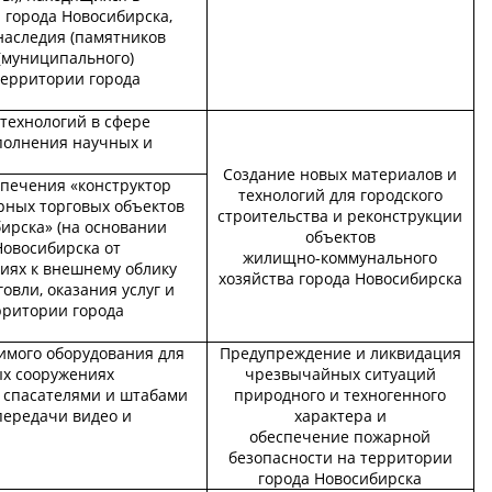
 города Новосибирска,
наследия (памятников
 (муниципального)
территории города
технологий в сфере
полнения научных и
Создание новых материалов и
спечения «конструктор
технологий для городского
ных торговых объектов
строительства и реконструкции
ирска» (на основании
объектов
Новосибирска от
жилищно-коммунального
ниях к внешнему облику
хозяйства города Новосибирска
овли, оказания услуг и
рритории города
имого оборудования для
Предупреждение и ликвидация
ых сооружениях
чрезвычайных ситуаций
 спасателями и штабами
природного и техногенного
передачи видео и
характера и
обеспечение пожарной
безопасности на территории
города Новосибирска