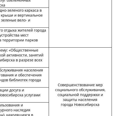
слуг озелененных
ска
но-зеленого каркаса в
е крыши и вертикальное
 зеленые вело- и
го отдыха жителей города
устройства мест
а территории парков
тему: «Общественные
ой активности, занятий
ибирска в разрезе всех
бслуживания населения
тования и обеспечения
ндов библиотек города
Совершенствование мер
социального обслуживания,
ации досуга и
социальной поддержки и
Новосибирска услугами
защиты населения
города Новосибирска
ользования и
турного наследия
ры), находящихся в