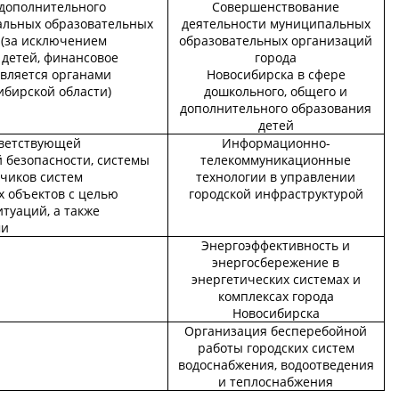
дополнительного
Совершенствование
альных образовательных
деятельности муниципальных
 (за исключением
образовательных организаций
 детей, финансовое
города
твляется органами
Новосибирска в сфере
ибирской области)
дошкольного, общего и
дополнительного образования
детей
тветствующей
Информационно-
безопасности, системы
телекоммуникационные
тчиков систем
технологии в управлении
 объектов с целью
городской инфраструктурой
туаций, а также
ми
Энергоэффективность и
энергосбережение в
энергетических системах и
комплексах города
Новосибирска
Организация бесперебойной
работы городских систем
водоснабжения, водоотведения
и теплоснабжения