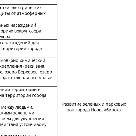
ботки электрических
щиты от атмосферных
еных насаждений
ториях вокруг озера
ухова
х насаждений для
 территории города
емов (био-химический
укрепления (реки Иня,
, озеро Верховое, озеро
рода, включая все малые
аний территорий в
на территории города
Развитие зеленых и парковых
 между людьми,
зон города Новосибирска
скими зелеными
азием для улучшения
действия устойчивому