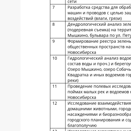
сети
7
Разработка средства для обра
машин и проводов с целью за
воздействий (влаги, грязи)
8
Дендрологический анализ зел
(подеревная съемка) на терри
Мышкино, бульвара по ул. Пет
9
Формирование реестра зелены
общественных пространств на
Новосибирска
10
Гидрологический анализ водо
состав воды и проч.) и берего
Озеро Мышкино, озеро Собачье
Квадратка и иных водоемов го
реки)
11
Проведение полевых исследов
поймах малых рек и водоемов 
Новосибирска
12
Исследование взаимодействия
домашними животными, город
насаждениями и биоразнообр
городского планирования и со
благополучию