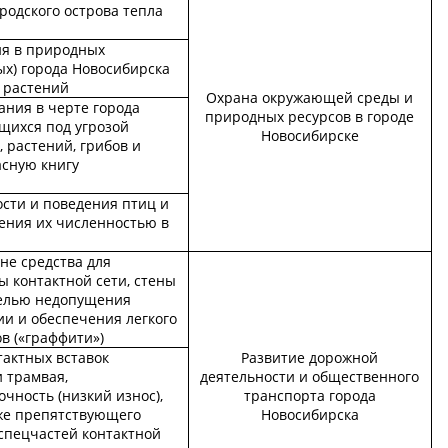
родского острова тепла
ия в природных
ых) города Новосибирска
 растений
Охрана окружающей среды и
ания в черте города
природных ресурсов в городе
щихся под угрозой
Новосибирске
 растений, грибов и
асную книгу
сти и поведения птиц и
ения их численностью в
не средства для
ы контактной сети, стены
целью недопущения
и и обеспечения легкого
в («граффити»)
тактных вставок
Развитие дорожной
 трамвая,
деятельности и общественного
ность (низкий износ),
транспорта города
кже препятствующего
Новосибирска
 спецчастей контактной