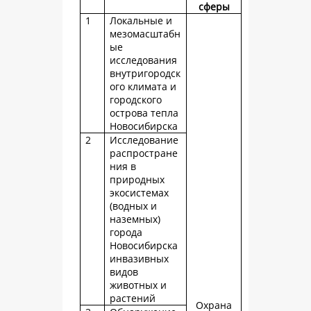
сферы
1
Локальные и
мезомасштабн
ые
исследования
внутригородск
ого климата и
городского
острова тепла
Новосибирска
2
Исследование
распростране
ния в
природных
экосистемах
(водных и
наземных)
города
Новосибирска
инвазивных
видов
животных и
растений
Охрана