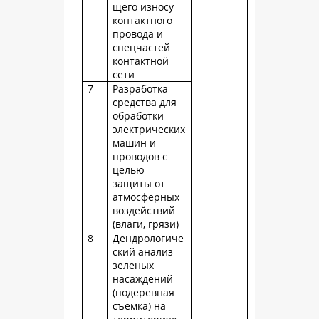
щего износу
контактного
провода и
спецчастей
контактной
сети
7
Разработка
средства для
обработки
электрических
машин и
проводов с
целью
защиты от
атмосферных
воздействий
(влаги, грязи)
8
Дендрологиче
ский анализ
зеленых
насаждений
(подеревная
съемка) на