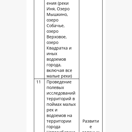
ения (реки
Иня, Озеро
Мышкино,
озеро
Собачье,
озеро
Верховое,
озеро
Квадратка и
иных
водоемов
города,
включая все
малые реки)
11
Проведение
полевых
исследований
территорий в
поймах малых
рек и
водоемов на
территории
Развити
города
е