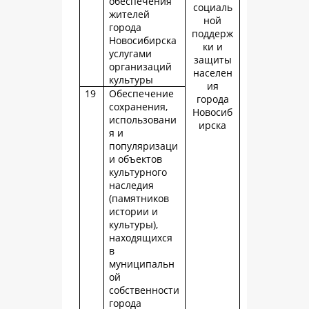
обеспечения
социаль
жителей
ной
города
поддерж
Новосибирска
ки и
услугами
защиты
организаций
населен
культуры
ия
19
Обеспечение
города
сохранения,
Новосиб
использовани
ирска
я и
популяризаци
и объектов
культурного
наследия
(памятников
истории и
культуры),
находящихся
в
муниципальн
ой
собственности
города