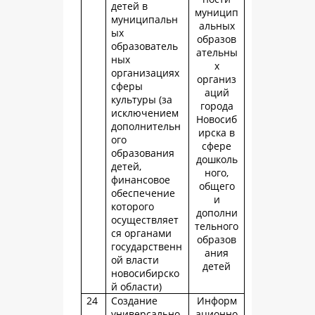
детей в
муницип
муниципальн
альных
ых
образов
образователь
ательны
ных
х
организациях
организ
сферы
аций
культуры (за
города
исключением
Новосиб
дополнительн
ирска в
ого
сфере
образования
дошколь
детей,
ного,
финансовое
общего
обеспечение
и
которого
дополни
осуществляет
тельного
ся органами
образов
государственн
ания
ой власти
детей
новосибирско
й области)
24
Создание
Информ
универсально
ационно