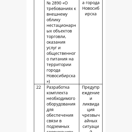
а города
№ 2890 «О
Новосиб
требованиях к
ирска
внешнему
облику
нестационарн
ых объектов
торговли,
оказания
услуг и
общественног
о питания на
территории
города
Новосибирска
»)
22
Разработка
Предупр
комплекта
еждение
необходимого
и
оборудования
ликвида
для
ция
обеспечения
чрезвыч
связи в
айных
подземных
ситуаци
сооружениях
й