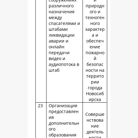
различного
природн
назначения
ого и
между
техноген
спасателями и
ного
штабами
характер
ликвидации
а и
аварии и
обеспеч
онлайн
ение
передачи
пожарно
видео и
й
аудиопотока в
безопас
штаб
ности на
террито
рии
города
Новосиб
ирска
23
Организация
предоставлен
Соверше
ия
нствова
дополнительн
ние
ого
деятель
образования
ности