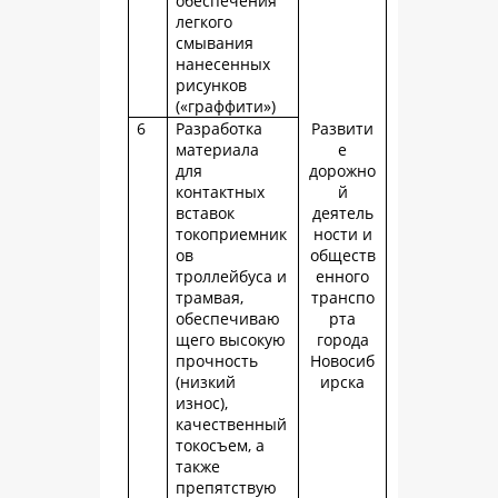
обеспечения
легкого
смывания
нанесенных
рисунков
(«граффити»)
6
Разработка
Развити
материала
е
для
дорожно
контактных
й
вставок
деятель
токоприемник
ности и
ов
обществ
троллейбуса и
енного
трамвая,
транспо
обеспечиваю
рта
щего высокую
города
прочность
Новосиб
(низкий
ирска
износ),
качественный
токосъем, а
также
препятствую