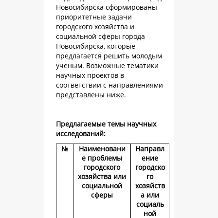
Новосибирска сформированы
приоритетные задачи
городского хозяйства и
социальной сферы города
Новосибирска, которые
предлагается решить молодым
ученым. Возможные тематики
научных проектов в
соответствии с направлениями
представлены ниже.
Предлагаемые темы научных
исследований:
№
Наименовани
Направл
е проблемы
ение
городского
городско
хозяйства или
го
социальной
хозяйств
сферы
а или
социаль
ной