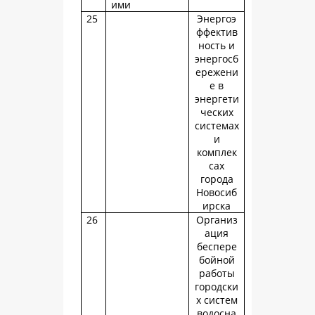
ими
25
Энергоэ
ффектив
ность и
энергосб
ережени
е в
энергети
ческих
системах
и
комплек
сах
города
Новосиб
ирска
26
Организ
ация
беспере
бойной
работы
городски
х систем
водосна