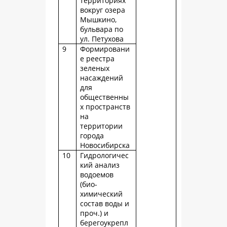
территориях
вокруг озера
Мышкино,
бульвара по
ул. Петухова
9
Формировани
е реестра
зеленых
насаждений
для
общественны
х пространств
на
территории
города
Новосибирска
10
Гидрологичес
кий анализ
водоемов
(био-
химический
состав воды и
проч.) и
берегоукрепл