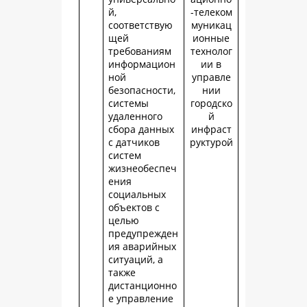
й,
-телеком
соответствую
муникац
щей
ионные
требованиям
технолог
информацион
ии в
ной
управле
безопасности,
нии
системы
городско
удаленного
й
сбора данных
инфраст
с датчиков
руктурой
систем
жизнеобеспеч
ения
социальных
объектов с
целью
предупрежден
ия аварийных
ситуаций, а
также
дистанционно
е управление