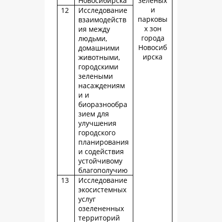
Новосибирска
зеленых
и
12
Исследование
парковы
взаимодейств
х зон
ия между
города
людьми,
Новосиб
домашними
ирска
животными,
городскими
зелеными
насаждениям
и и
биоразнообра
зием для
улучшения
городского
планирования
и содействия
устойчивому
благополучию
13
Исследование
экосистемных
услуг
озелененных
территорий