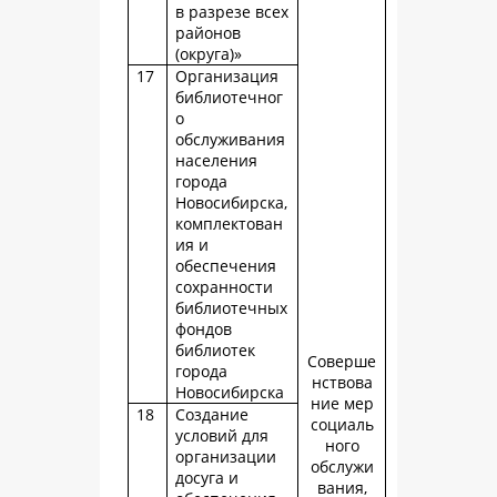
в разрезе всех
районов
(округа)»
17
Организация
библиотечног
о
обслуживания
населения
города
Новосибирска,
комплектован
ия и
обеспечения
сохранности
библиотечных
фондов
библиотек
Соверше
города
нствова
Новосибирска
ние мер
18
Создание
социаль
условий для
ного
организации
обслужи
досуга и
вания,