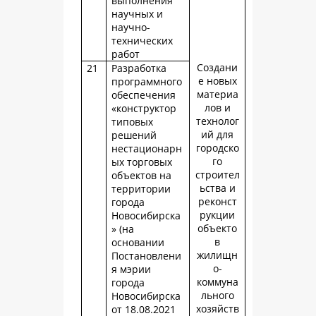
выполнения
научных и
научно-
технических
работ
Создани
21
Разработка
е новых
программного
материа
обеспечения
лов и
«конструктор
технолог
типовых
ий для
решений
городско
нестационарн
го
ых торговых
строител
объектов на
ьства и
территории
реконст
города
рукции
Новосибирска
объекто
» (на
в
основании
жилищн
Постановлени
о-
я мэрии
коммуна
города
льного
Новосибирска
хозяйств
от 18.08.2021