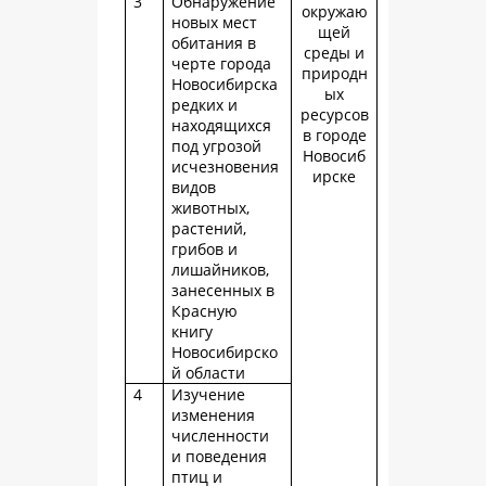
3
Обнаружение
окружаю
новых мест
щей
обитания в
среды и
черте города
природн
Новосибирска
ых
редких и
ресурсов
находящихся
в городе
под угрозой
Новосиб
исчезновения
ирске
видов
животных,
растений,
грибов и
лишайников,
занесенных в
Красную
книгу
Новосибирско
й области
4
Изучение
изменения
численности
и поведения
птиц и