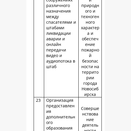
различного
природн
назначения
ого и
между
техноген
спасателями и
ного
штабами
характер
ликвидации
а и
аварии и
обеспеч
онлайн
ение
передачи
пожарно
видео и
й
аудиопотока в
безопас
штаб
ности на
террито
рии
города
Новосиб
ирска
23
Организация
предоставлен
Соверше
ия
нствова
дополнительн
ние
ого
деятель
образования
ности