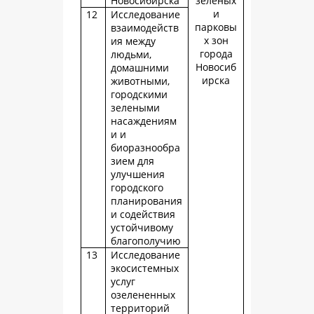
Новосибирска
зеленых
и
12
Исследование
парковы
взаимодейств
х зон
ия между
города
людьми,
Новосиб
домашними
ирска
животными,
городскими
зелеными
насаждениям
и и
биоразнообра
зием для
улучшения
городского
планирования
и содействия
устойчивому
благополучию
13
Исследование
экосистемных
услуг
озелененных
территорий