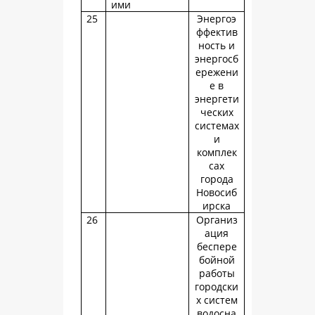
ими
25
Энергоэ
ффектив
ность и
энергосб
ережени
е в
энергети
ческих
системах
и
комплек
сах
города
Новосиб
ирска
26
Организ
ация
беспере
бойной
работы
городски
х систем
водосна