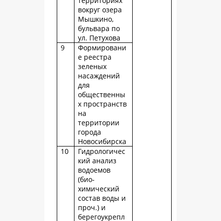
территориях
вокруг озера
Мышкино,
бульвара по
ул. Петухова
9
Формировани
е реестра
зеленых
насаждений
для
общественны
х пространств
на
территории
города
Новосибирска
10
Гидрологичес
кий анализ
водоемов
(био-
химический
состав воды и
проч.) и
берегоукрепл