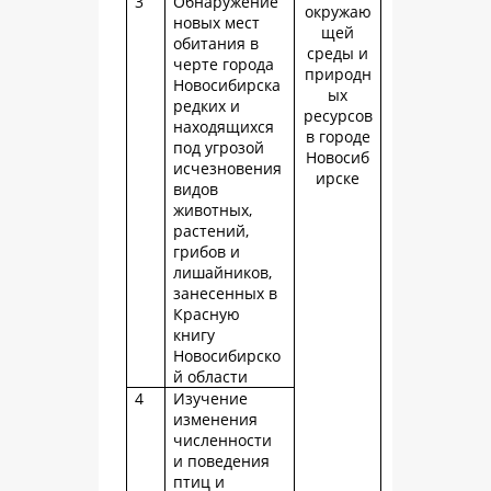
3
Обнаружение
окружаю
новых мест
щей
обитания в
среды и
черте города
природн
Новосибирска
ых
редких и
ресурсов
находящихся
в городе
под угрозой
Новосиб
исчезновения
ирске
видов
животных,
растений,
грибов и
лишайников,
занесенных в
Красную
книгу
Новосибирско
й области
4
Изучение
изменения
численности
и поведения
птиц и