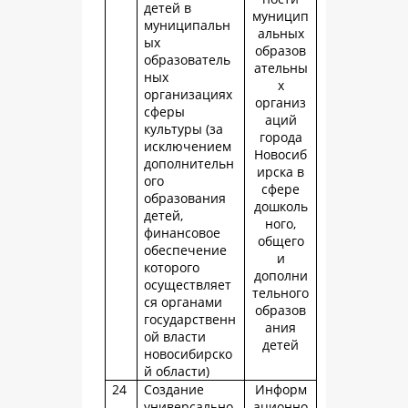
детей в
муницип
муниципальн
альных
ых
образов
образователь
ательны
ных
х
организациях
организ
сферы
аций
культуры (за
города
исключением
Новосиб
дополнительн
ирска в
ого
сфере
образования
дошколь
детей,
ного,
финансовое
общего
обеспечение
и
которого
дополни
осуществляет
тельного
ся органами
образов
государственн
ания
ой власти
детей
новосибирско
й области)
24
Создание
Информ
универсально
ационно