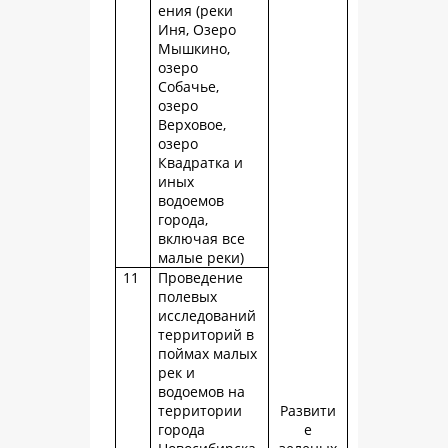
ения (реки
Иня, Озеро
Мышкино,
озеро
Собачье,
озеро
Верховое,
озеро
Квадратка и
иных
водоемов
города,
включая все
малые реки)
11
Проведение
полевых
исследований
территорий в
поймах малых
рек и
водоемов на
территории
Развити
города
е