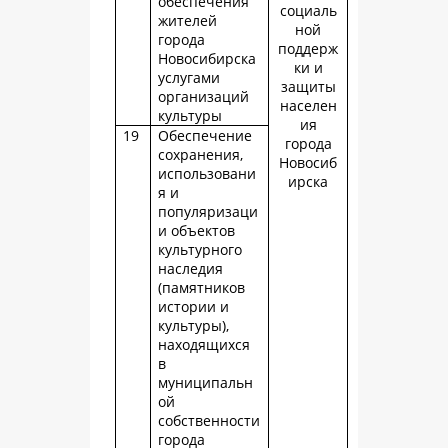
обеспечения
социаль
жителей
ной
города
поддерж
Новосибирска
ки и
услугами
защиты
организаций
населен
культуры
ия
19
Обеспечение
города
сохранения,
Новосиб
использовани
ирска
я и
популяризаци
и объектов
культурного
наследия
(памятников
истории и
культуры),
находящихся
в
муниципальн
ой
собственности
города