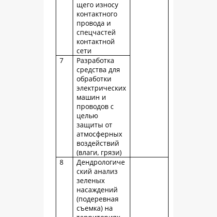
щего износу
контактного
провода и
спецчастей
контактной
сети
7
Разработка
средства для
обработки
электрических
машин и
проводов с
целью
защиты от
атмосферных
воздействий
(влаги, грязи)
8
Дендрологиче
ский анализ
зеленых
насаждений
(подеревная
съемка) на