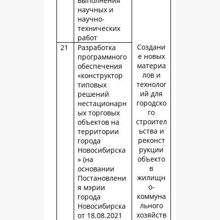
выполнения
научных и
научно-
технических
работ
Создани
21
Разработка
е новых
программного
материа
обеспечения
лов и
«конструктор
технолог
типовых
ий для
решений
городско
нестационарн
го
ых торговых
строител
объектов на
ьства и
территории
реконст
города
рукции
Новосибирска
объекто
» (на
в
основании
жилищн
Постановлени
о-
я мэрии
коммуна
города
льного
Новосибирска
хозяйств
от 18.08.2021