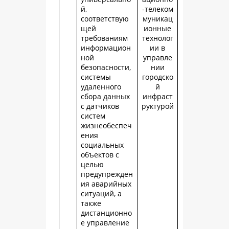
й,
-телеком
соответствую
муникац
щей
ионные
требованиям
технолог
информацион
ии в
ной
управле
безопасности,
нии
системы
городско
удаленного
й
сбора данных
инфраст
с датчиков
руктурой
систем
жизнеобеспеч
ения
социальных
объектов с
целью
предупрежден
ия аварийных
ситуаций, а
также
дистанционно
е управление