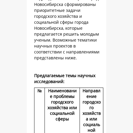
Новосибирска сформированы
приоритетные задачи
городского хозяйства и
социальной сферы города
Новосибирска, которые
предлагается решить молодым
ученым. Возможные тематики
научных проектов в
соответствии с направлениями
представлены ниже.
Предлагаемые темы научных
исследований:
№
Наименовани
Направл
е проблемы
ение
городского
городско
хозяйства или
го
социальной
хозяйств
сферы
а или
социаль
ной