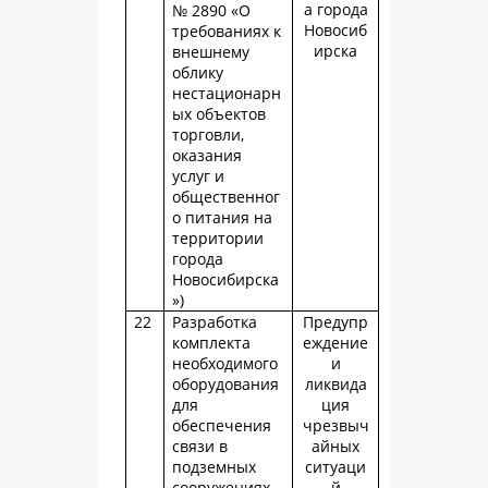
а города
№ 2890 «О
Новосиб
требованиях к
ирска
внешнему
облику
нестационарн
ых объектов
торговли,
оказания
услуг и
общественног
о питания на
территории
города
Новосибирска
»)
22
Разработка
Предупр
комплекта
еждение
необходимого
и
оборудования
ликвида
для
ция
обеспечения
чрезвыч
связи в
айных
подземных
ситуаци
сооружениях
й