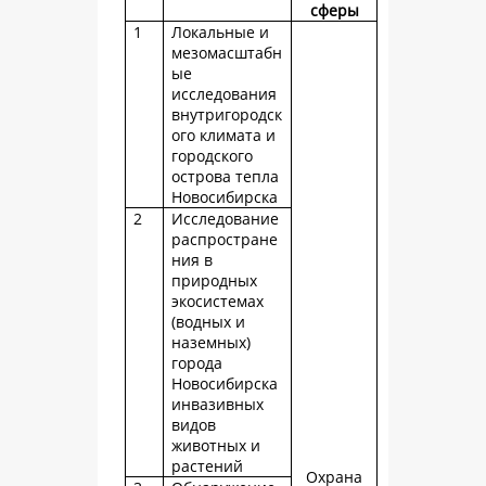
сферы
1
Локальные и
мезомасштабн
ые
исследования
внутригородск
ого климата и
городского
острова тепла
Новосибирска
2
Исследование
распростране
ния в
природных
экосистемах
(водных и
наземных)
города
Новосибирска
инвазивных
видов
животных и
растений
Охрана