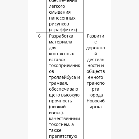
обеспечения
легкого
смывания
нанесенных
рисунков
(«граффити»)
6
Разработка
Развити
материала
е
для
дорожно
контактных
й
вставок
деятель
токоприемник
ности и
ов
обществ
троллейбуса и
енного
трамвая,
транспо
обеспечиваю
рта
щего высокую
города
прочность
Новосиб
(низкий
ирска
износ),
качественный
токосъем, а
также
препятствую