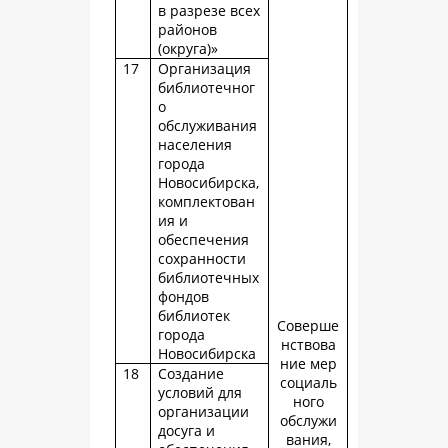
в разрезе всех
районов
(округа)»
17
Организация
библиотечног
о
обслуживания
населения
города
Новосибирска,
комплектован
ия и
обеспечения
сохранности
библиотечных
фондов
библиотек
Соверше
города
нствова
Новосибирска
ние мер
18
Создание
социаль
условий для
ного
организации
обслужи
досуга и
вания,