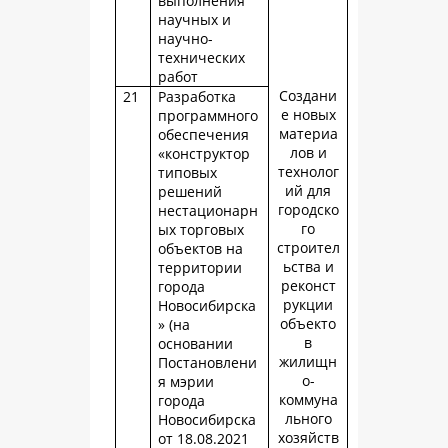
выполнения
научных и
научно-
технических
работ
Создани
21
Разработка
е новых
программного
материа
обеспечения
лов и
«конструктор
технолог
типовых
ий для
решений
городско
нестационарн
го
ых торговых
строител
объектов на
ьства и
территории
реконст
города
рукции
Новосибирска
объекто
» (на
в
основании
жилищн
Постановлени
о-
я мэрии
коммуна
города
льного
Новосибирска
хозяйств
от 18.08.2021