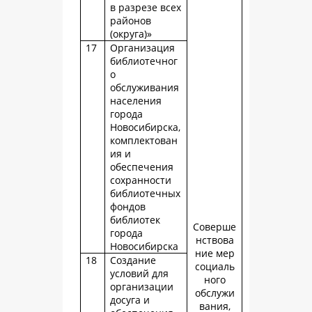
в разрезе всех
районов
(округа)»
17
Организация
библиотечног
о
обслуживания
населения
города
Новосибирска,
комплектован
ия и
обеспечения
сохранности
библиотечных
фондов
библиотек
Соверше
города
нствова
Новосибирска
ние мер
18
Создание
социаль
условий для
ного
организации
обслужи
досуга и
вания,