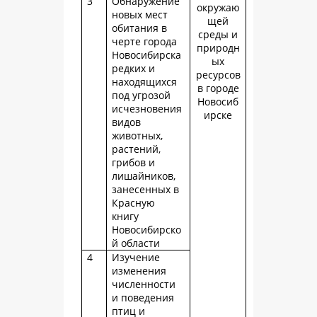
3
Обнаружение
окружаю
новых мест
щей
обитания в
среды и
черте города
природн
Новосибирска
ых
редких и
ресурсов
находящихся
в городе
под угрозой
Новосиб
исчезновения
ирске
видов
животных,
растений,
грибов и
лишайников,
занесенных в
Красную
книгу
Новосибирско
й области
4
Изучение
изменения
численности
и поведения
птиц и