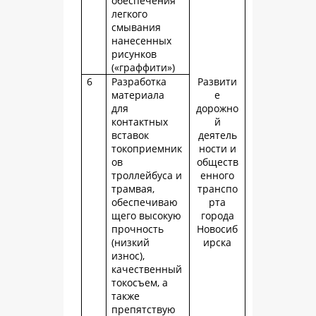
обеспечения
легкого
смывания
нанесенных
рисунков
(«граффити»)
6
Разработка
Развити
материала
е
для
дорожно
контактных
й
вставок
деятель
токоприемник
ности и
ов
обществ
троллейбуса и
енного
трамвая,
транспо
обеспечиваю
рта
щего высокую
города
прочность
Новосиб
(низкий
ирска
износ),
качественный
токосъем, а
также
препятствую