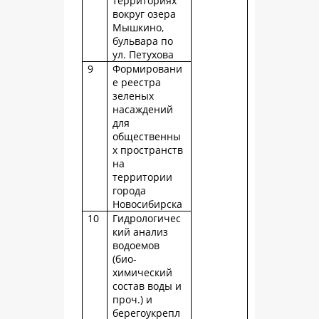
территориях
вокруг озера
Мышкино,
бульвара по
ул. Петухова
9
Формировани
е реестра
зеленых
насаждений
для
общественны
х пространств
на
территории
города
Новосибирска
10
Гидрологичес
кий анализ
водоемов
(био-
химический
состав воды и
проч.) и
берегоукрепл