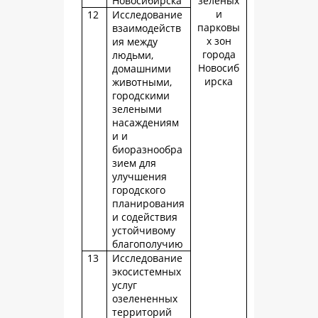
Новосибирска
зеленых
и
12
Исследование
парковы
взаимодейств
х зон
ия между
города
людьми,
Новосиб
домашними
ирска
животными,
городскими
зелеными
насаждениям
и и
биоразнообра
зием для
улучшения
городского
планирования
и содействия
устойчивому
благополучию
13
Исследование
экосистемных
услуг
озелененных
территорий