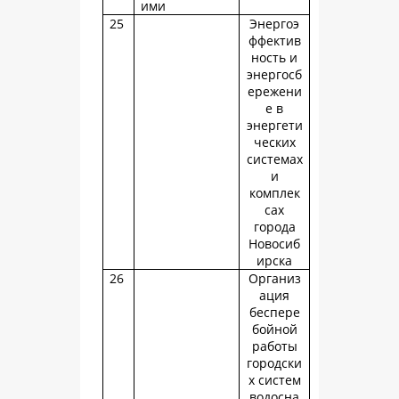
ими
25
Энергоэ
ффектив
ность и
энергосб
ережени
е в
энергети
ческих
системах
и
комплек
сах
города
Новосиб
ирска
26
Организ
ация
беспере
бойной
работы
городски
х систем
водосна