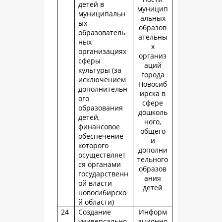
детей в
муницип
муниципальн
альных
ых
образов
образователь
ательны
ных
х
организациях
организ
сферы
аций
культуры (за
города
исключением
Новосиб
дополнительн
ирска в
ого
сфере
образования
дошколь
детей,
ного,
финансовое
общего
обеспечение
и
которого
дополни
осуществляет
тельного
ся органами
образов
государственн
ания
ой власти
детей
новосибирско
й области)
24
Создание
Информ
универсально
ационно