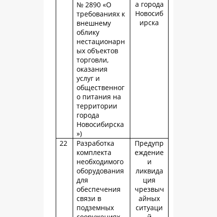
а города
№ 2890 «О
Новосиб
требованиях к
ирска
внешнему
облику
нестационарн
ых объектов
торговли,
оказания
услуг и
общественног
о питания на
территории
города
Новосибирска
»)
22
Разработка
Предупр
комплекта
еждение
необходимого
и
оборудования
ликвида
для
ция
обеспечения
чрезвыч
связи в
айных
подземных
ситуаци
сооружениях
й