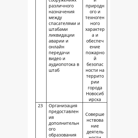
различного
природн
назначения
ого и
между
техноген
спасателями и
ного
штабами
характер
ликвидации
а и
аварии и
обеспеч
онлайн
ение
передачи
пожарно
видео и
й
аудиопотока в
безопас
штаб
ности на
террито
рии
города
Новосиб
ирска
23
Организация
предоставлен
Соверше
ия
нствова
дополнительн
ние
ого
деятель
образования
ности