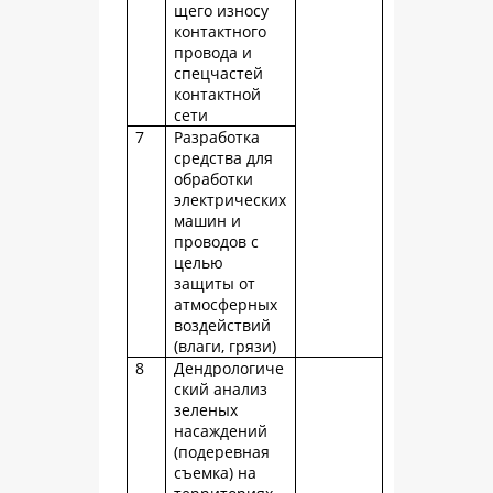
щего износу
контактного
провода и
спецчастей
контактной
сети
7
Разработка
средства для
обработки
электрических
машин и
проводов с
целью
защиты от
атмосферных
воздействий
(влаги, грязи)
8
Дендрологиче
ский анализ
зеленых
насаждений
(подеревная
съемка) на