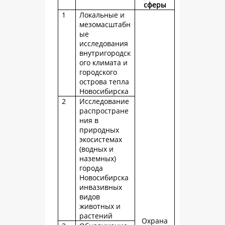
сферы
1
Локальные и
мезомасштабн
ые
исследования
внутригородск
ого климата и
городского
острова тепла
Новосибирска
2
Исследование
распростране
ния в
природных
экосистемах
(водных и
наземных)
города
Новосибирска
инвазивных
видов
животных и
растений
Охрана