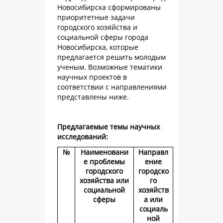
Новосибирска сформированы
приоритетные задачи
городского хозяйства и
социальной сферы города
Новосибирска, которые
предлагается решить молодым
ученым. Возможные тематики
научных проектов в
соответствии с направлениями
представлены ниже.
Предлагаемые темы научных
исследований:
№
Наименовани
Направл
е проблемы
ение
городского
городско
хозяйства или
го
социальной
хозяйств
сферы
а или
социаль
ной