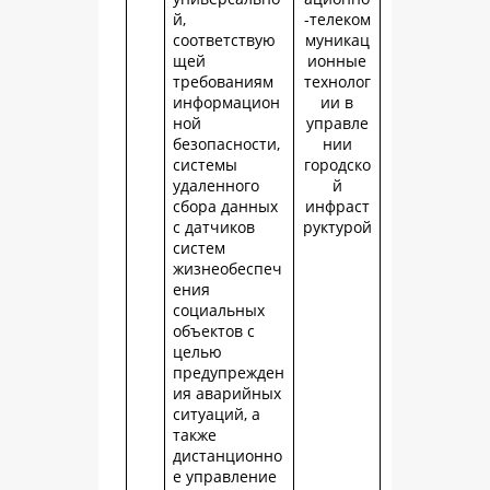
й,
-телеком
соответствую
муникац
щей
ионные
требованиям
технолог
информацион
ии в
ной
управле
безопасности,
нии
системы
городско
удаленного
й
сбора данных
инфраст
с датчиков
руктурой
систем
жизнеобеспеч
ения
социальных
объектов с
целью
предупрежден
ия аварийных
ситуаций, а
также
дистанционно
е управление