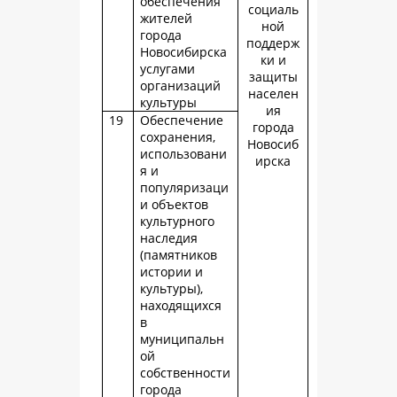
обеспечения
социаль
жителей
ной
города
поддерж
Новосибирска
ки и
услугами
защиты
организаций
населен
культуры
ия
19
Обеспечение
города
сохранения,
Новосиб
использовани
ирска
я и
популяризаци
и объектов
культурного
наследия
(памятников
истории и
культуры),
находящихся
в
муниципальн
ой
собственности
города