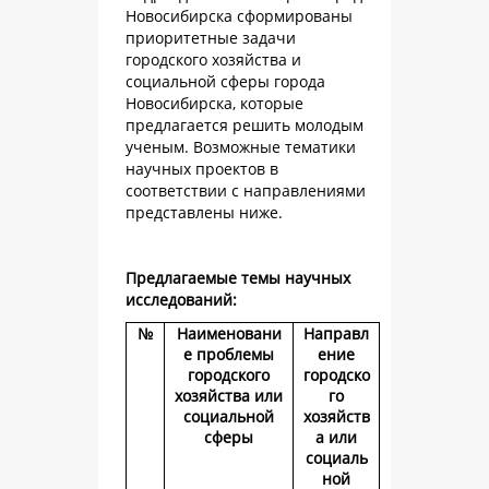
Новосибирска сформированы
приоритетные задачи
городского хозяйства и
социальной сферы города
Новосибирска, которые
предлагается решить молодым
ученым. Возможные тематики
научных проектов в
соответствии с направлениями
представлены ниже.
Предлагаемые темы научных
исследований:
№
Наименовани
Направл
е проблемы
ение
городского
городско
хозяйства или
го
социальной
хозяйств
сферы
а или
социаль
ной