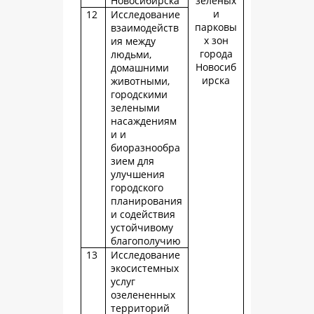
Новосибирска
зеленых
и
12
Исследование
парковы
взаимодейств
х зон
ия между
города
людьми,
Новосиб
домашними
ирска
животными,
городскими
зелеными
насаждениям
и и
биоразнообра
зием для
улучшения
городского
планирования
и содействия
устойчивому
благополучию
13
Исследование
экосистемных
услуг
озелененных
территорий