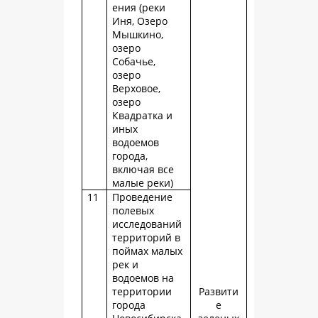
ения (реки
Иня, Озеро
Мышкино,
озеро
Собачье,
озеро
Верховое,
озеро
Квадратка и
иных
водоемов
города,
включая все
малые реки)
11
Проведение
полевых
исследований
территорий в
поймах малых
рек и
водоемов на
территории
Развити
города
е