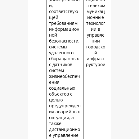
й,
-телеком
соответствую
муникац
щей
ионные
требованиям
технолог
информацион
ии в
ной
управле
безопасности,
нии
системы
городско
удаленного
й
сбора данных
инфраст
с датчиков
руктурой
систем
жизнеобеспеч
ения
социальных
объектов с
целью
предупрежден
ия аварийных
ситуаций, а
также
дистанционно
е управление