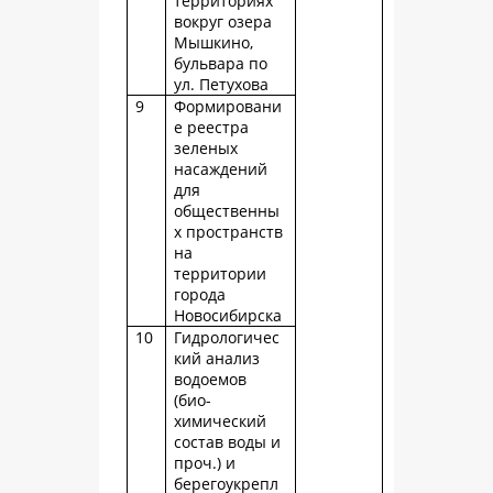
территориях
вокруг озера
Мышкино,
бульвара по
ул. Петухова
9
Формировани
е реестра
зеленых
насаждений
для
общественны
х пространств
на
территории
города
Новосибирска
10
Гидрологичес
кий анализ
водоемов
(био-
химический
состав воды и
проч.) и
берегоукрепл