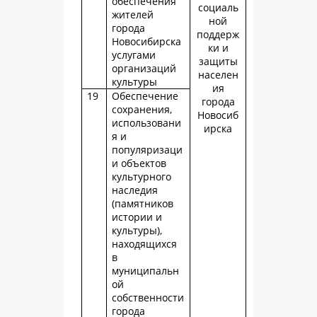
обеспечения
социаль
жителей
ной
города
поддерж
Новосибирска
ки и
услугами
защиты
организаций
населен
культуры
ия
19
Обеспечение
города
сохранения,
Новосиб
использовани
ирска
я и
популяризаци
и объектов
культурного
наследия
(памятников
истории и
культуры),
находящихся
в
муниципальн
ой
собственности
города