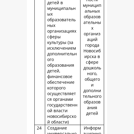
детей в
муницип
муниципальн
альных
ых
образов
образователь
ательны
ных
х
организациях
организ
сферы
аций
культуры (за
города
исключением
Новосиб
дополнительн
ирска в
ого
сфере
образования
дошколь
детей,
ного,
финансовое
общего
обеспечение
и
которого
дополни
осуществляет
тельного
ся органами
образов
государственн
ания
ой власти
детей
новосибирско
й области)
24
Создание
Информ
универсально
ационно