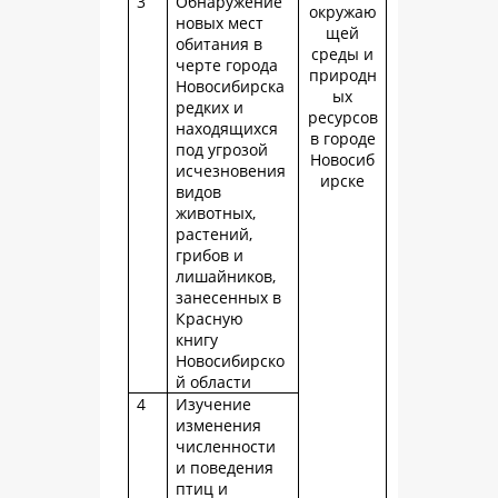
3
Обнаружение
окружаю
новых мест
щей
обитания в
среды и
черте города
природн
Новосибирска
ых
редких и
ресурсов
находящихся
в городе
под угрозой
Новосиб
исчезновения
ирске
видов
животных,
растений,
грибов и
лишайников,
занесенных в
Красную
книгу
Новосибирско
й области
4
Изучение
изменения
численности
и поведения
птиц и