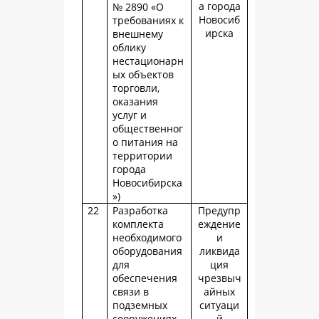
а города
№ 2890 «О
Новосиб
требованиях к
ирска
внешнему
облику
нестационарн
ых объектов
торговли,
оказания
услуг и
общественног
о питания на
территории
города
Новосибирска
»)
22
Разработка
Предупр
комплекта
еждение
необходимого
и
оборудования
ликвида
для
ция
обеспечения
чрезвыч
связи в
айных
подземных
ситуаци
сооружениях
й