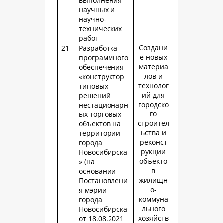
выполнения
научных и
научно-
технических
работ
Создани
21
Разработка
е новых
программного
материа
обеспечения
лов и
«конструктор
технолог
типовых
ий для
решений
городско
нестационарн
го
ых торговых
строител
объектов на
ьства и
территории
реконст
города
рукции
Новосибирска
объекто
» (на
в
основании
жилищн
Постановлени
о-
я мэрии
коммуна
города
льного
Новосибирска
хозяйств
от 18.08.2021