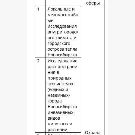
сферы
1
Локальные и
мезомасштабн
ые
исследования
внутригородск
ого климата и
городского
острова тепла
Новосибирска
2
Исследование
распростране
ния в
природных
экосистемах
(водных и
наземных)
города
Новосибирска
инвазивных
видов
животных и
растений
Охрана