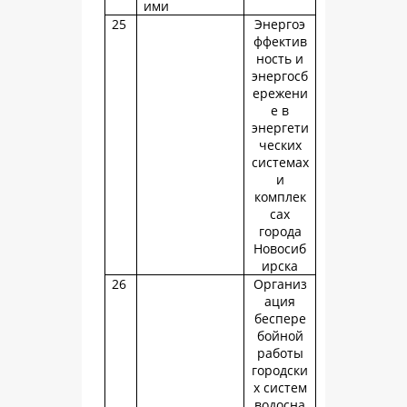
ими
25
Энергоэ
ффектив
ность и
энергосб
ережени
е в
энергети
ческих
системах
и
комплек
сах
города
Новосиб
ирска
26
Организ
ация
беспере
бойной
работы
городски
х систем
водосна