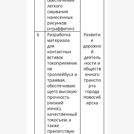
обеспечения
легкого
смывания
нанесенных
рисунков
(«граффити»)
6
Разработка
Развити
материала
е
для
дорожно
контактных
й
вставок
деятель
токоприемник
ности и
ов
обществ
троллейбуса и
енного
трамвая,
транспо
обеспечиваю
рта
щего высокую
города
прочность
Новосиб
(низкий
ирска
износ),
качественный
токосъем, а
также
препятствую