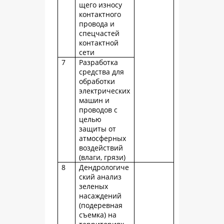
щего износу
контактного
провода и
спецчастей
контактной
сети
7
Разработка
средства для
обработки
электрических
машин и
проводов с
целью
защиты от
атмосферных
воздействий
(влаги, грязи)
8
Дендрологиче
ский анализ
зеленых
насаждений
(подеревная
съемка) на