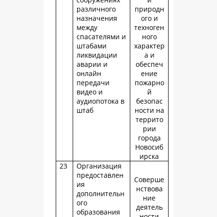
различного
природн
назначения
ого и
между
техноген
спасателями и
ного
штабами
характер
ликвидации
а и
аварии и
обеспеч
онлайн
ение
передачи
пожарно
видео и
й
аудиопотока в
безопас
штаб
ности на
террито
рии
города
Новосиб
ирска
23
Организация
предоставлен
Соверше
ия
нствова
дополнительн
ние
ого
деятель
образования
ности