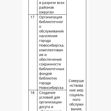
в разрезе всех
районов
(округа)»
17
Организация
библиотечног
о
обслуживания
населения
города
Новосибирска,
комплектован
ия и
обеспечения
сохранности
библиотечных
фондов
библиотек
Соверше
города
нствова
Новосибирска
ние мер
18
Создание
социаль
условий для
ного
организации
обслужи
досуга и
вания,