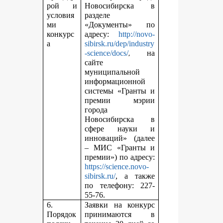
рой и
Новосибирска в
условия
разделе
ми
«Документы» по
конкурс
адресу:
http://novo-
а
sibirsk.ru/dep/industry
,
-science/docs/
на
сайте
муниципальной
информационной
системы «Гранты и
премии мэрии
города
Новосибирска в
сфере науки и
инноваций» (далее
– МИС «Гранты и
премии») по адресу:
https://science.novo-
sibirsk.ru/
, а также
по телефону: 227-
55-76.
6.
Заявки на конкурс
Порядок
принимаются в