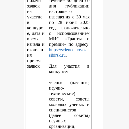
подачи
течение 30 дней со
заявок
дня публикации
на
настоящего
участие
извещения с 30 мая
в
по 28 июня 2025
конкурс
года включительно
е, дата и
с использованием
время
МИС «Гранты и
начала и
премии» по адресу:
окончан
https://science.novo-
ия
sibirsk.ru
.
приема
заявок
Для участия в
конкурсе:
ученые (научные,
научно-
технические)
советы, советы
молодых ученых и
специалистов
(далее - советы)
научных
организаций,