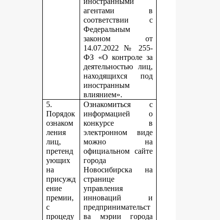
иностранными
агентами в
соответствии с
Федеральным
законом от
14.07.2022 № 255-
ФЗ «О контроле за
деятельностью лиц,
находящихся под
иностранным
влиянием».
5.
Ознакомиться с
Порядок
информацией о
ознаком
конкурсе в
ления
электронном виде
лиц,
можно на
претенд
официальном сайте
ующих
города
на
Новосибирска на
присужд
странице
ение
управления
премии,
инноваций и
с
предпринимательст
процеду
ва мэрии города