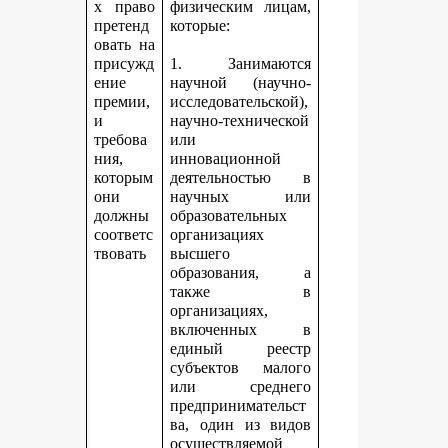
х право
физическим лицам,
претенд
которые:
овать на
присужд
1. Занимаются
ение
научной (научно-
премии,
исследовательской),
и
научно-технической
требова
или
ния,
инновационной
которым
деятельностью в
они
научных или
должны
образовательных
соответс
организациях
твовать
высшего
образования, а
также в
организациях,
включенных в
единый реестр
субъектов малого
или среднего
предпринимательст
ва, один из видов
осуществляемой