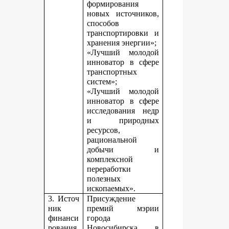
формирования
новых источников,
способов
транспортировки и
хранения энергии»;
«Лучший молодой
инноватор в сфере
транспортных
систем»;
«Лучший молодой
инноватор в сфере
исследования недр
и природных
ресурсов,
рациональной
добычи и
комплексной
переработки
полезных
ископаемых».
3. Источ
Присуждение
ник
премий мэрии
финанси
города
рования,
Новосибирска в