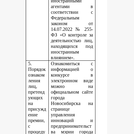
иностранными
агентами в
соответствии с
Федеральным
законом от
14.07.2022 № 255-
ФЗ «О контроле за
деятельностью лиц,
находящихся под
иностранным
влиянием».
5.
Ознакомиться с
Порядок
информацией о
ознаком
конкурсе в
ления
электронном виде
лиц,
можно на
претенд
официальном сайте
ующих
города
на
Новосибирска на
присужд
странице
ение
управления
премии,
инноваций и
с
предпринимательст
процеду
ва мэрии города