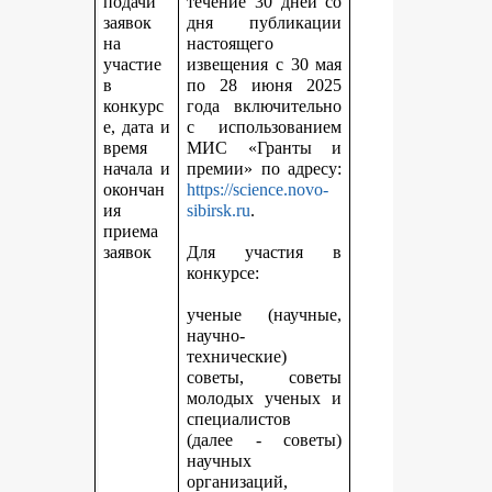
подачи
течение 30 дней со
заявок
дня публикации
на
настоящего
участие
извещения с 30 мая
в
по 28 июня 2025
конкурс
года включительно
е, дата и
с использованием
время
МИС «Гранты и
начала и
премии» по адресу:
окончан
https://science.novo-
ия
sibirsk.ru
.
приема
заявок
Для участия в
конкурсе:
ученые (научные,
научно-
технические)
советы, советы
молодых ученых и
специалистов
(далее - советы)
научных
организаций,