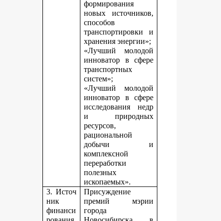
формирования
новых источников,
способов
транспортировки и
хранения энергии»;
«Лучший молодой
инноватор в сфере
транспортных
систем»;
«Лучший молодой
инноватор в сфере
исследования недр
и природных
ресурсов,
рациональной
добычи и
комплексной
переработки
полезных
ископаемых».
3. Источ
Присуждение
ник
премий мэрии
финанси
города
рования,
Новосибирска в