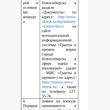
рой и
Новосибирска в
условия
разделе
ми
«Документы» по
конкурс
адресу:
http://novo-
а
sibirsk.ru/dep/industry
,
-science/docs/
на
сайте
муниципальной
информационной
системы «Гранты и
премии мэрии
города
Новосибирска в
сфере науки и
инноваций» (далее
– МИС «Гранты и
премии») по адресу:
https://science.novo-
sibirsk.ru/
, а также
по телефону: 227-
55-76.
6.
Заявки на конкурс
Порядок
принимаются в