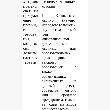
х право
физическим лицам,
претенд
которые:
овать на
присужд
1. Занимаются
ение
научной (научно-
премии,
исследовательской),
и
научно-технической
требова
или
ния,
инновационной
которым
деятельностью в
они
научных или
должны
образовательных
соответс
организациях
твовать
высшего
образования, а
также в
организациях,
включенных в
единый реестр
субъектов малого
или среднего
предпринимательст
ва, один из видов
осуществляемой