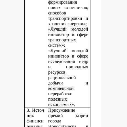
формирования
новых источников,
способов
транспортировки и
хранения энергии»;
«Лучший молодой
инноватор в сфере
транспортных
систем»;
«Лучший молодой
инноватор в сфере
исследования недр
и природных
ресурсов,
рациональной
добычи и
комплексной
переработки
полезных
ископаемых».
3. Источ
Присуждение
ник
премий мэрии
финанси
города
рования,
Новосибирска в