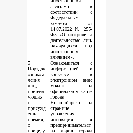
иностранными
агентами в
соответствии с
Федеральным
законом от
14.07.2022 № 255-
ФЗ «О контроле за
деятельностью лиц,
находящихся под
иностранным
влиянием».
5.
Ознакомиться с
Порядок
информацией о
ознаком
конкурсе в
ления
электронном виде
лиц,
можно на
претенд
официальном сайте
ующих
города
на
Новосибирска на
присужд
странице
ение
управления
премии,
инноваций и
с
предпринимательст
процеду
ва мэрии города