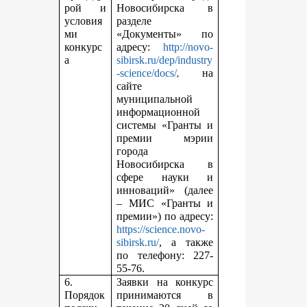
рой и
Новосибирска в
условия
разделе
ми
«Документы» по
конкурс
адресу:
http://novo-
а
sibirsk.ru/dep/industry
,
-science/docs/
на
сайте
муниципальной
информационной
системы «Гранты и
премии мэрии
города
Новосибирска в
сфере науки и
инноваций» (далее
– МИС «Гранты и
премии») по адресу:
https://science.novo-
sibirsk.ru/
, а также
по телефону: 227-
55-76.
6.
Заявки на конкурс
Порядок
принимаются в