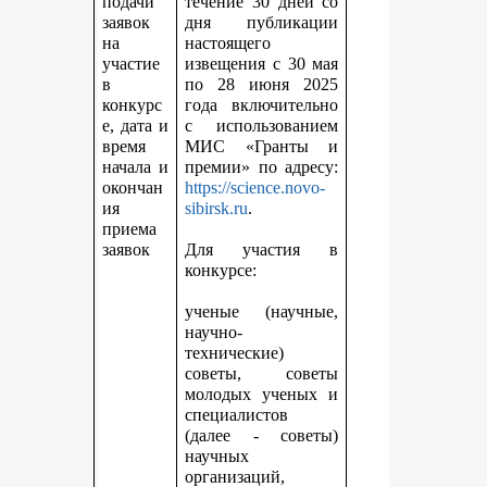
подачи
течение 30 дней со
заявок
дня публикации
на
настоящего
участие
извещения с 30 мая
в
по 28 июня 2025
конкурс
года включительно
е, дата и
с использованием
время
МИС «Гранты и
начала и
премии» по адресу:
окончан
https://science.novo-
ия
sibirsk.ru
.
приема
заявок
Для участия в
конкурсе:
ученые (научные,
научно-
технические)
советы, советы
молодых ученых и
специалистов
(далее - советы)
научных
организаций,