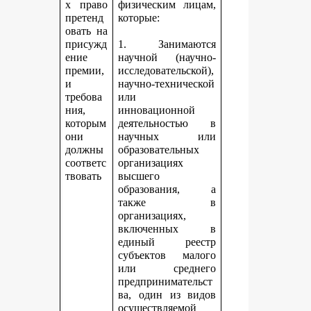
х право
физическим лицам,
претенд
которые:
овать на
присужд
1. Занимаются
ение
научной (научно-
премии,
исследовательской),
и
научно-технической
требова
или
ния,
инновационной
которым
деятельностью в
они
научных или
должны
образовательных
соответс
организациях
твовать
высшего
образования, а
также в
организациях,
включенных в
единый реестр
субъектов малого
или среднего
предпринимательст
ва, один из видов
осуществляемой