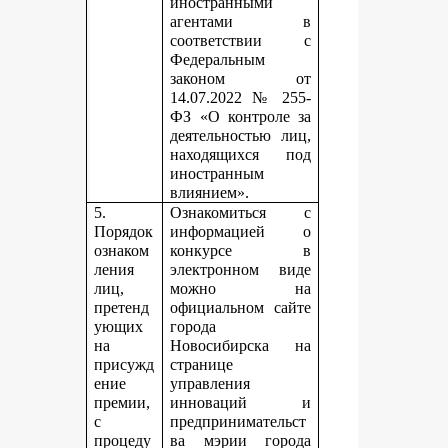
иностранными
агентами в
соответствии с
Федеральным
законом от
14.07.2022 № 255-
ФЗ «О контроле за
деятельностью лиц,
находящихся под
иностранным
влиянием».
5.
Ознакомиться с
Порядок
информацией о
ознаком
конкурсе в
ления
электронном виде
лиц,
можно на
претенд
официальном сайте
ующих
города
на
Новосибирска на
присужд
странице
ение
управления
премии,
инноваций и
с
предпринимательст
процеду
ва мэрии города