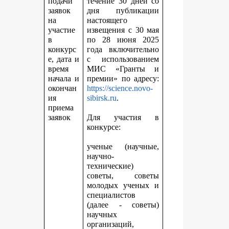
подачи
течение 30 дней со
заявок
дня публикации
на
настоящего
участие
извещения с 30 мая
в
по 28 июня 2025
конкурс
года включительно
е, дата и
с использованием
время
МИС «Гранты и
начала и
премии» по адресу:
окончан
https://science.novo-
ия
sibirsk.ru
.
приема
заявок
Для участия в
конкурсе:
ученые (научные,
научно-
технические)
советы, советы
молодых ученых и
специалистов
(далее - советы)
научных
организаций,