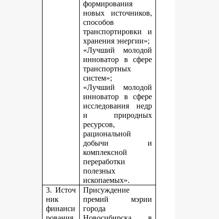
формирования
новых источников,
способов
транспортировки и
хранения энергии»;
«Лучший молодой
инноватор в сфере
транспортных
систем»;
«Лучший молодой
инноватор в сфере
исследования недр
и природных
ресурсов,
рациональной
добычи и
комплексной
переработки
полезных
ископаемых».
3. Источ
Присуждение
ник
премий мэрии
финанси
города
рования,
Новосибирска в