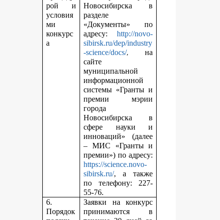
рой и
Новосибирска в
условия
разделе
ми
«Документы» по
конкурс
адресу:
http://novo-
а
sibirsk.ru/dep/industry
,
-science/docs/
на
сайте
муниципальной
информационной
системы «Гранты и
премии мэрии
города
Новосибирска в
сфере науки и
инноваций» (далее
– МИС «Гранты и
премии») по адресу:
https://science.novo-
sibirsk.ru/
, а также
по телефону: 227-
55-76.
6.
Заявки на конкурс
Порядок
принимаются в