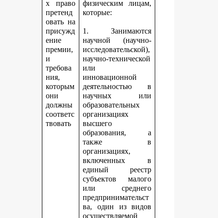
х право
физическим лицам,
претенд
которые:
овать на
присужд
1. Занимаются
ение
научной (научно-
премии,
исследовательской),
и
научно-технической
требова
или
ния,
инновационной
которым
деятельностью в
они
научных или
должны
образовательных
соответс
организациях
твовать
высшего
образования, а
также в
организациях,
включенных в
единый реестр
субъектов малого
или среднего
предпринимательст
ва, один из видов
осуществляемой