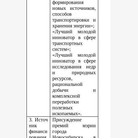
формирования
новых источников,
способов
транспортировки и
хранения энергии»;
«Лучший молодой
инноватор в сфере
транспортных
систем»;
«Лучший молодой
инноватор в сфере
исследования недр
и природных
ресурсов,
рациональной
добычи и
комплексной
переработки
полезных
ископаемых».
3. Источ
Присуждение
ник
премий мэрии
финанси
города
рования,
Новосибирска в