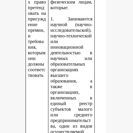
х право
физическим лицам,
претенд
которые:
овать на
присужд
1. Занимаются
ение
научной (научно-
премии,
исследовательской),
и
научно-технической
требова
или
ния,
инновационной
которым
деятельностью в
они
научных или
должны
образовательных
соответс
организациях
твовать
высшего
образования, а
также в
организациях,
включенных в
единый реестр
субъектов малого
или среднего
предпринимательст
ва, один из видов
осуществляемой