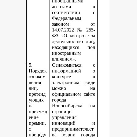
иностранными
агентами в
соответствии с
Федеральным
законом от
14.07.2022 № 255-
ФЗ «О контроле за
деятельностью лиц,
находящихся под
иностранным
влиянием».
5.
Ознакомиться с
Порядок
информацией о
ознаком
конкурсе в
ления
электронном виде
лиц,
можно на
претенд
официальном сайте
ующих
города
на
Новосибирска на
присужд
странице
ение
управления
премии,
инноваций и
с
предпринимательст
процеду
ва мэрии города