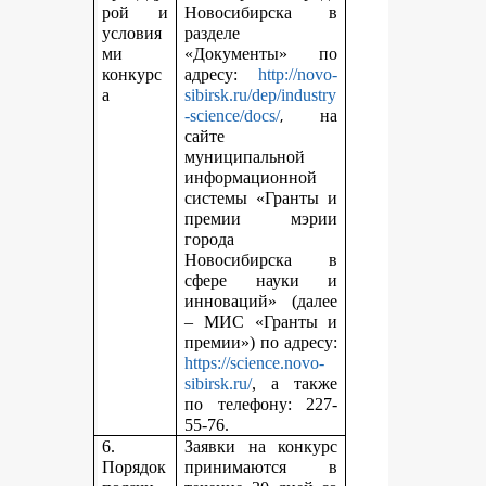
рой и
Новосибирска в
условия
разделе
ми
«Документы» по
конкурс
адресу:
http://novo-
а
sibirsk.ru/dep/industry
,
-science/docs/
на
сайте
муниципальной
информационной
системы «Гранты и
премии мэрии
города
Новосибирска в
сфере науки и
инноваций» (далее
– МИС «Гранты и
премии») по адресу:
https://science.novo-
sibirsk.ru/
, а также
по телефону: 227-
55-76.
6.
Заявки на конкурс
Порядок
принимаются в