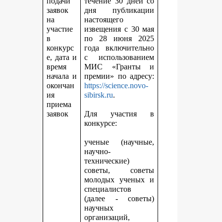
подачи
течение 30 дней со
заявок
дня публикации
на
настоящего
участие
извещения с 30 мая
в
по 28 июня 2025
конкурс
года включительно
е, дата и
с использованием
время
МИС «Гранты и
начала и
премии» по адресу:
окончан
https://science.novo-
ия
sibirsk.ru
.
приема
заявок
Для участия в
конкурсе:
ученые (научные,
научно-
технические)
советы, советы
молодых ученых и
специалистов
(далее - советы)
научных
организаций,