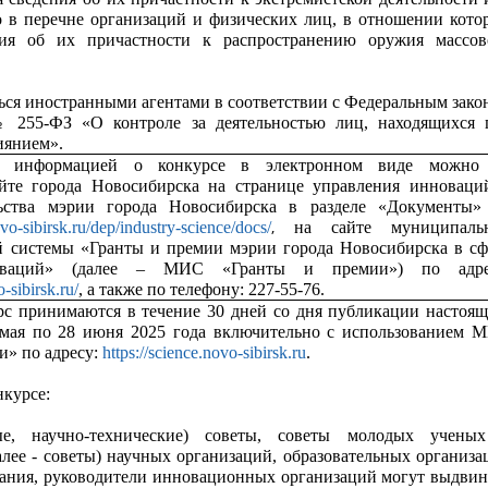
о в перечне организаций и физических лиц, в отношении кото
ия об их причастности к распространению оружия массов
ься иностранными агентами в соответствии с Федеральным зако
№ 255-ФЗ «О контроле за деятельностью лиц, находящихся 
иянием».
с информацией о конкурсе в электронном виде можно
йте города Новосибирска на странице управления инноваци
ьства мэрии города Новосибирска в разделе «Документы»
,
ovo-sibirsk.ru/dep/industry-science/docs/
на сайте муниципаль
 системы «Гранты и премии мэрии города Новосибирска в сф
ваций» (далее – МИС «Гранты и премии») по адре
o-sibirsk.ru/
, а также по телефону: 227-55-76.
рс принимаются в течение 30 дней со дня публикации настоящ
 мая по 28 июня 2025 года включительно с использованием 
и» по адресу:
https://science.novo-sibirsk.ru
.
нкурсе:
ые, научно-технические) советы, советы молодых учены
алее - советы) научных организаций, образовательных организа
ания, руководители инновационных организаций могут выдвин