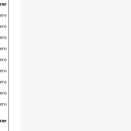
тие
его
его
его
его
его
его
его
его
его
тие