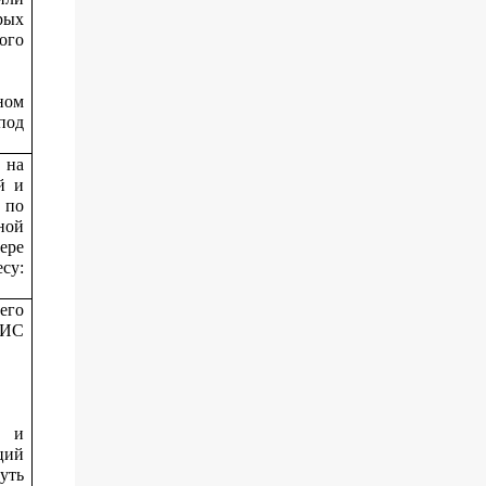
рых
ого
ном
под
 на
й и
 по
ной
ере
су:
его
МИС
х и
ций
уть