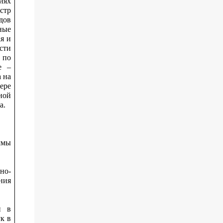
иях
стр
дов
ные
я и
сти
 по
е –
 на
ере
ной
а.
ммы
но-
ния
и в
к в