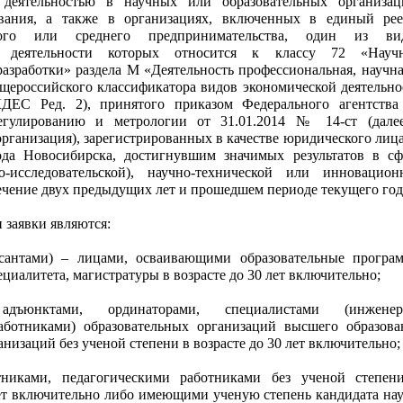
деятельностью в научных или образовательных организац
вания, а также в организациях, включенных в единый рее
лого или среднего предпринимательства, один из ви
й деятельности которых относится к классу 72 «Науч
разработки» раздела М «Деятельность профессиональная, научна
щероссийского классификатора видов экономической деятельно
ДЕС Ред. 2), принятого приказом Федерального агентства
егулированию и метрологии от 31.01.2014 № 14-ст (дале
рганизация), зарегистрированных в качестве юридического лица
ода Новосибирска, достигнувшим значимых результатов в сф
о-исследовательской), научно-технической или инновацион
течение двух предыдущих лет и прошедшем периоде текущего год
и заявки являются:
рсантами) – лицами, осваивающими образовательные програ
ециалитета, магистратуры в возрасте до 30 лет включительно;
 адъюнктами, ординаторами, специалистами (инженер
аботниками) образовательных организаций высшего образова
низаций без ученой степени в возрасте до 30 лет включительно;
никами, педагогическими работниками без ученой степен
лет включительно либо имеющими ученую степень кандидата нау