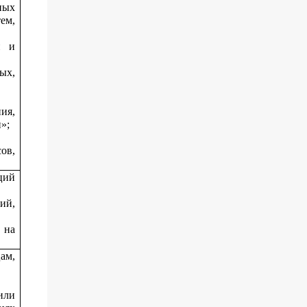
ных
ем,
й и
ых,
ия,
»;
ов,
ций
ий,
 на
ам,
или