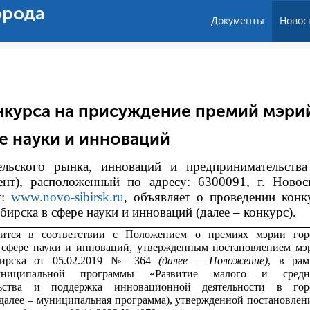
орода
Документы
Новос
нкурса на присуждение премий мэри
е науки и инноваций
тельского рынка, инноваций и предпринимательств
ент), расположенный по адресу: 6300091, г. Новос
т:
www.novo-sibirsk.ru
, объявляет о проведении конк
рска в сфере науки и инноваций (далее – конкурс).
дится в соответствии с
Положением о премиях мэрии гор
 сфере науки и инноваций, утвержденным постановлением мэ
бирска от 05.02.2019 № 364
(далее – Положение)
, в рам
униципальной программы «Развитие малого и средн
льства и поддержка инновационной деятельности в гор
далее – муниципальная программа), утвержденной постановлен