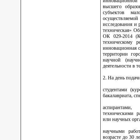
инновационной 
высшего образо
субъектов ма
осуществляемо
исследования и 
техническая» Об
ОК 029-2014 (К
техническому р
инновационная о
территории гор
научной (научн
деятельности в 
2. На день подач
студентами (ку
бакалавриата, сп
аспирантами,
техническими р
или научных орга
научными работ
возрасте до 30 