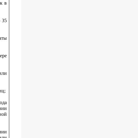
к в
 35
аты
ере
или
иц;
ода
вии
ной
нии
или