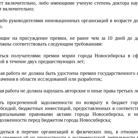
лет включительно, либо имеющими ученую степень доктора нау
ет включительно;
ибо руководителями инновационных организаций в возрасте до
о.
ющие на присуждение премии, не ранее чем за 10 дней до д
олжны соответствовать следующим требованиям:
ться получателями премии мэрии города Новосибирска в сф
ий в течение двух предшествующих лет;
ная работа не должна быть удостоена премии государственного 
ачения в области исследований или разработок;
ая работа не должна нарушать авторские и иные права третьих л
ь просроченной задолженности по возврату в бюджет гор
бсидий, бюджетных инвестиций, предоставленных в соответст
ипальными правовыми актами города Новосибирска, и и
долженности перед бюджетом города Новосибирска;
диться в перечне организаций и физических лиц, в отноше
 сведения об их причастности к экстремистской деятельности 