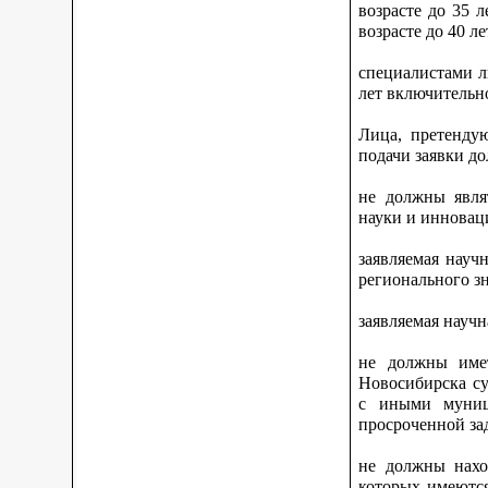
возрасте до 35 
возрасте до 40 л
специалистами л
лет включительн
Лица, претенду
подачи заявки д
не должны явля
науки и инновац
заявляемая науч
регионального зн
заявляемая научн
не должны имет
Новосибирска су
с иными муниц
просроченной за
не должны нахо
которых имеются