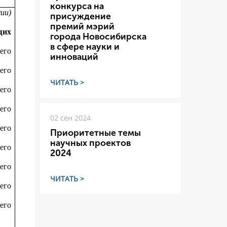
конкурса на
мии)
присуждение
премий мэрий
щих
города Новосибирска
в сфере науки и
его
инноваций
его
ЧИТАТЬ >
его
его
02 сен 2024
его
Приоритетные темы
научных проектов
его
2024
его
ЧИТАТЬ >
его
его