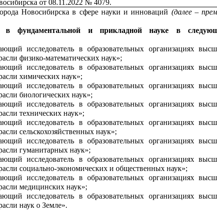
восибирска от 08.11.2022 № 4079.
орода Новосибирска в сфере науки и инноваций
(далее – пре
я в фундаментальной и прикладной науке
в следую
ющий исследователь в образовательных организациях высш
трасли физико-математических наук»;
ющий исследователь в образовательных организациях высш
трасли химических наук»;
ющий исследователь в образовательных организациях высш
расли биологических наук»;
ющий исследователь в образовательных организациях высш
расли технических наук»;
ющий исследователь в образовательных организациях высш
расли сельскохозяйственных наук»;
ющий исследователь в образовательных организациях высш
трасли гуманитарных наук»;
ющий исследователь в образовательных организациях высш
трасли социально-экономических и общественных наук»;
ющий исследователь в образовательных организациях высш
трасли медицинских наук»;
ющий исследователь в образовательных организациях высш
расли наук о Земле».