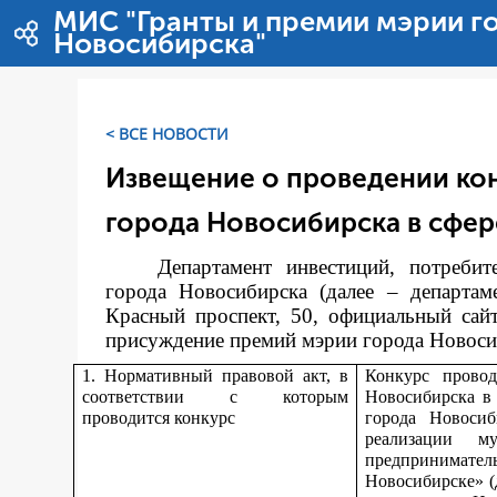
Перейти к содержимому
МИС "Гранты и премии мэрии г
Новосибирска"
< ВСЕ НОВОСТИ
Извещение о проведении ко
города Новосибирска в сфер
Департамент инвестиций, потреби
города Новосибирска (далее – департам
Красный проспект, 50, официальный сай
присуждение премий мэрии города Новосиби
1. Нормативный правовой акт, в
Конкурс прово
соответствии с которым
Новосибирска в
проводится конкурс
города Новоси
реализации м
предпринимате
Новосибирске» (