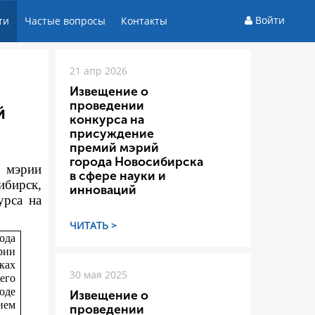
Войти
ти
Частые вопросы
Контакты
21 апр 2026
Извещение о
проведении
й
конкурса на
присуждение
премий мэрий
города Новосибирска
а мэрии
в сфере науки и
ибирск,
инноваций
ур
са на
ЧИТАТЬ >
ода
рии
ках
30 мая 2025
его
оде
Извещение о
ием
проведении