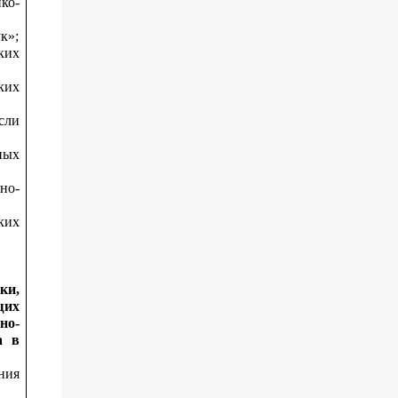
ко-
к»;
ких
ких
сли
ных
но-
ких
ки,
щих
но-
а в
ния