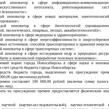
дой инноватор в сфере информационно-коммуникацион
искусственного интеллекта, роботизированных сист
 безопасности»;
ой инноватор в сфере новых материалов, нанотехнологи
уирования»;
дой инноватор в сфере биотехнологий (промышленн
ий, экологических, пищевых, лесных, аквабиотехнологий)»;
 инноватор в сфере медицины и здравоохранения»;
й инноватор в сфере энергоэффективности и энергосбережен
вых источников, способов транспортировки и хранения энергии
 инноватор в сфере транспортных систем»;
й инноватор в сфере исследования недр и природных ресурс
бычи и комплексной переработки полезных ископаемых».
емий мэрии города Новосибирска в сфере науки и иннова
а счет средств бюджета города Новосибирска.
редств бюджета города, выделенных на присуждение прем
 000,00 (два миллиона) рублей.
ремии составляет 100 000,00 рублей (включая сумму налога
их лиц).
вать на присуждение премии предоставляется физическим лиц
научной (научно-исследовательской), научно-технической 