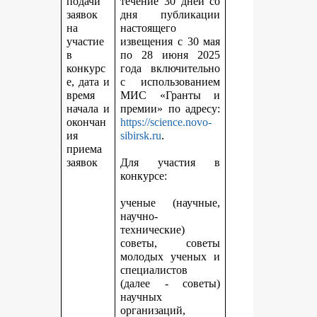
подачи
течение 30 дней со
заявок
дня публикации
на
настоящего
участие
извещения с 30 мая
в
по 28 июня 2025
конкурс
года включительно
е, дата и
с использованием
время
МИС «Гранты и
начала и
премии» по адресу:
окончан
https://science.novo-
ия
sibirsk.ru
.
приема
заявок
Для участия в
конкурсе:
ученые (научные,
научно-
технические)
советы, советы
молодых ученых и
специалистов
(далее - советы)
научных
организаций,