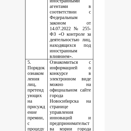
иностранными
агентами в
соответствии с
Федеральным
законом от
14.07.2022 № 255-
ФЗ «О контроле за
деятельностью лиц,
находящихся под
иностранным
влиянием».
5.
Ознакомиться с
Порядок
информацией о
ознаком
конкурсе в
ления
электронном виде
лиц,
можно на
претенд
официальном сайте
ующих
города
на
Новосибирска на
присужд
странице
ение
управления
премии,
инноваций и
с
предпринимательст
процеду
ва мэрии города