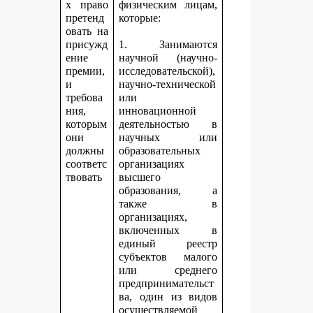
х право
физическим лицам,
претенд
которые:
овать на
присужд
1. Занимаются
ение
научной (научно-
премии,
исследовательской),
и
научно-технической
требова
или
ния,
инновационной
которым
деятельностью в
они
научных или
должны
образовательных
соответс
организациях
твовать
высшего
образования, а
также в
организациях,
включенных в
единый реестр
субъектов малого
или среднего
предпринимательст
ва, один из видов
осуществляемой