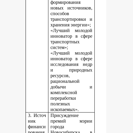
формирования
новых источников,
способов
транспортировки и
хранения энергии»;
«Лучший молодой
инноватор в сфере
транспортных
систем»;
«Лучший молодой
инноватор в сфере
исследования недр
и природных
ресурсов,
рациональной
добычи и
комплексной
переработки
полезных
ископаемых».
3. Источ
Присуждение
ник
премий мэрии
финанси
города
рования,
Новосибирска в