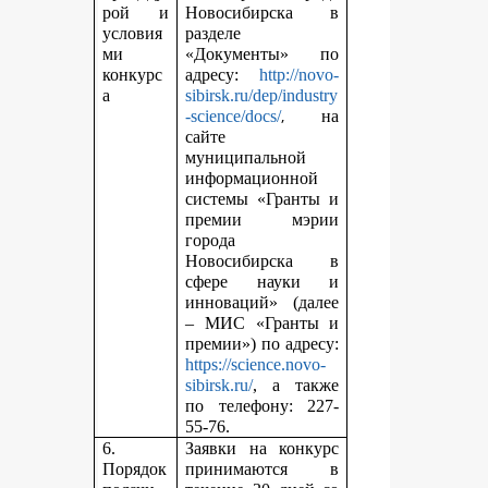
рой и
Новосибирска в
условия
разделе
ми
«Документы» по
конкурс
адресу:
http://novo-
а
sibirsk.ru/dep/industry
,
-science/docs/
на
сайте
муниципальной
информационной
системы «Гранты и
премии мэрии
города
Новосибирска в
сфере науки и
инноваций» (далее
– МИС «Гранты и
премии») по адресу:
https://science.novo-
sibirsk.ru/
, а также
по телефону: 227-
55-76.
6.
Заявки на конкурс
Порядок
принимаются в